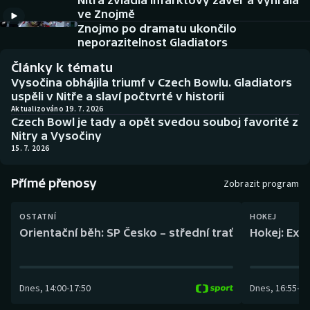
Nitra zvládla infarktový závěr a vyhrála
Baseball a softbal
Soutěže
ve Znojmě
Znojmo po dramatu ukončilo
Basketbal
Historické návraty
neporazitelnost Gladiators
Články k tématu
Biatlon
Aplikace ČT sport
Vysočina obhájila triumf v Czech Bowlu. Gladiators
uspěli v Nitře a slaví počtvrté v historii
Boby a skeleton
AZ kvíz
Aktualizováno 19. 7. 2026
Czech Bowl je tady a opět svedou souboj favorité z
Nitry a Vysočiny
Box
15. 7. 2026
Curling
Přímé přenosy
Zobrazit program
Dostihy
OSTATNÍ
HOKEJ
Orientační běh: SP Česko – střední trať
Hokej: Exh
Florbal
Futsal
Dnes
,
14:00
-
17:50
Dnes
,
16:55
-
19
Golf