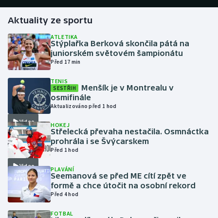
Aktuality ze sportu
Gymnastika
ATLETIKA
Stýplařka Berková skončila pátá na
Házená
juniorském světovém šampionátu
Před 17 min
Jezdectví
TENIS
Menšík je v Montrealu v
SESTŘIH
Judo
osmifinále
Aktualizováno před 1 hod
Krasobruslení
Video
HOKEJ
Střelecká převaha nestačila. Osmnáctka
Lezení
prohrála i se Švýcarskem
Před 1 hod
Lyže a snowboard
Video
PLAVÁNÍ
Seemanová se před ME cítí zpět ve
Moderní pětiboj
formě a chce útočit na osobní rekord
Před 4 hod
Motorsport
FOTBAL