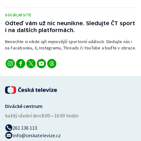
Stolní tenis
SOCIÁLNÍ SÍTĚ
Triatlon
Odteď vám už nic neunikne. Sledujte ČT sport
i na dalších platformách.
Veslování
Nenechte si nikde ujít nejnovější sportovní události. Sledujte nás i
na Facebooku, X, Instagramu, Threads či YouTube a buďte v obraze.
Vodní slalom
Volejbal
Ostatní
Divácké centrum
každý všední den:
8:00—16:00 hodin
261 136 113
info@ceskatelevize.cz