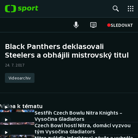
POPULÁRNÍ
SLEDOVAT
Fotbal
Black Panthers deklasovali
Steelers a obhájili mistrovský titul
Hokej
24. 7. 2017
Tenis
Videoarchiv
Atletika
Cyklistika
Videa k tématu
DALŠÍ SPORTY
Sestřih Czech Bowlu Nitra Knights –
Vysočina Gladiators
Czech Bowl hostí Nitra, domácí vyzvou
Americký fotbal
NEPŘEHLÉDNĚTE
tým Vysočina Gladiators