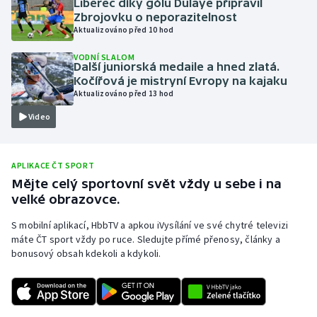
Liberec díky gólu Dulaye připravil
Zbrojovku o neporazitelnost
Olympijské hry
Aktualizováno před 10 hod
Parasport
VODNÍ SLALOM
Další juniorská medaile a hned zlatá.
Kočířová je mistryní Evropy na kajaku
Plavání
Aktualizováno před 13 hod
Video
Plážový volejbal
Ragby
APLIKACE ČT SPORT
Mějte celý sportovní svět vždy u sebe i na
Rychlobruslení
velké obrazovce.
Rychlostní kanoistika
S mobilní aplikací, HbbTV a apkou iVysílání ve své chytré televizi
máte ČT sport vždy po ruce. Sledujte přímé přenosy, články a
bonusový obsah kdekoli a kdykoli.
Short track
Sportovní střelba