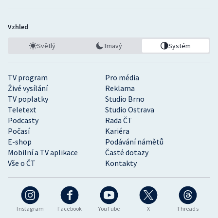
Vzhled
Světlý
Tmavý
Systém
TV program
Pro média
Živé vysílání
Reklama
TV poplatky
Studio Brno
Teletext
Studio Ostrava
Podcasty
Rada ČT
Počasí
Kariéra
E-shop
Podávání námětů
Mobilní a TV aplikace
Časté dotazy
Vše o ČT
Kontakty
Instagram
Facebook
YouTube
X
Threads