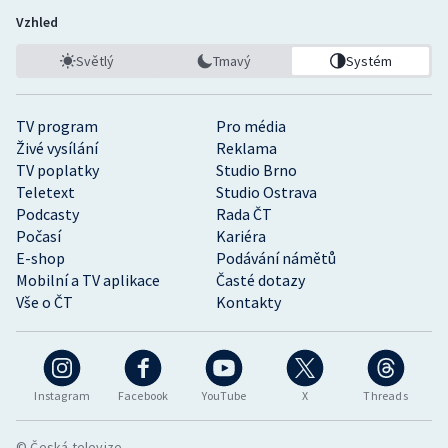
Vzhled
Světlý
Tmavý
Systém
TV program
Pro média
Živé vysílání
Reklama
TV poplatky
Studio Brno
Teletext
Studio Ostrava
Podcasty
Rada ČT
Počasí
Kariéra
E-shop
Podávání námětů
Mobilní a TV aplikace
Časté dotazy
Vše o ČT
Kontakty
Instagram
Facebook
YouTube
X
Threads
© Česká televize