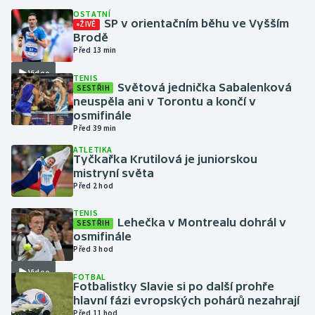
OSTATNÍ
SP v orientačním běhu ve Vyšším
ŽIVĚ
Gymnastika
Brodě
Před 13 min
Házená
Video
TENIS
Světová jednička Sabalenková
SESTŘIH
Jezdectví
neuspěla ani v Torontu a končí v
osmifinále
Před 39 min
Judo
ATLETIKA
Tyčkařka Krutilová je juniorskou
Krasobruslení
mistryní světa
Před 2 hod
Lezení
TENIS
Lehečka v Montrealu dohrál v
SESTŘIH
Lyže a snowboard
osmifinále
Před 3 hod
Moderní pětiboj
Video
FOTBAL
Fotbalistky Slavie si po další prohře
hlavní fázi evropských pohárů nezahrají
Motorsport
Před 11 hod