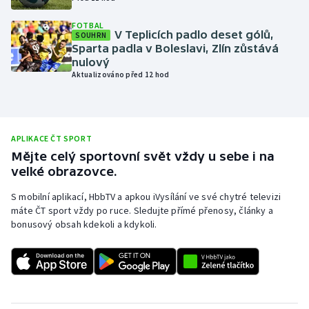
Olympijské hry
FOTBAL
V Teplicích padlo deset gólů,
SOUHRN
Sparta padla v Boleslavi, Zlín zůstává
Parasport
nulový
Aktualizováno před 12 hod
Plavání
Plážový volejbal
APLIKACE ČT SPORT
Ragby
Mějte celý sportovní svět vždy u sebe i na
velké obrazovce.
Rychlobruslení
S mobilní aplikací, HbbTV a apkou iVysílání ve své chytré televizi
máte ČT sport vždy po ruce. Sledujte přímé přenosy, články a
Rychlostní kanoistika
bonusový obsah kdekoli a kdykoli.
Short track
Sportovní střelba