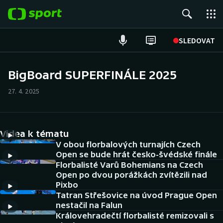
POPULÁRNÍ
SLEDOVAT
Fotbal
BigBoard SUPERFINÁLE 2025
Hokej
27. 4. 2025
Tenis
Videa k tématu
Atletika
V obou florbalových turnajích Czech
Open se bude hrát česko-švédské finále
Cyklistika
Florbalisté Varů Bohemians na Czech
Open po dvou porážkách zvítězili nad
DALŠÍ SPORTY
Pixbo
Tatran Střešovice na úvod Prague Open
nestačil na Falun
Americký fotbal
NEPŘEHLÉDNĚTE
Královehradečtí florbalisté remizovali s