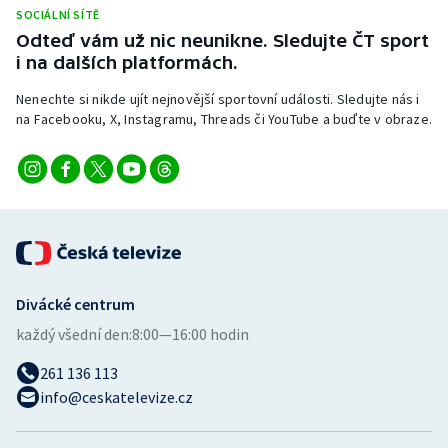
Stolní tenis
SOCIÁLNÍ SÍTĚ
Odteď vám už nic neunikne. Sledujte ČT sport
i na dalších platformách.
Triatlon
Nenechte si nikde ujít nejnovější sportovní události. Sledujte nás i
Veslování
na Facebooku, X, Instagramu, Threads či YouTube a buďte v obraze.
Vodní slalom
Volejbal
Ostatní
Divácké centrum
každý všední den:
8:00—16:00 hodin
261 136 113
info@ceskatelevize.cz