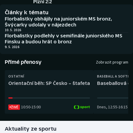
Plzní 2:2
Baseball a softbal
Soutěže
Články k tématu
Basketbal
Historické návraty
Florbalistky obhájily na juniorském MS bronz,
Švýcarky udolaly v nájezdech
10. 5. 2026
Biatlon
Aplikace ČT sport
Florbalistky podlehly v semifinále juniorského MS
Finsku a budou hrát o bronz
Boby a skeleton
AZ kvíz
9. 5. 2026
Box
Přímé přenosy
Zobrazit program
Curling
OSTATNÍ
BASEBALL A SOFTBA
Orientační běh: SP Česko – štafeta
Baseballová ex
Dostihy
Florbal
10:50
-
15:00
Dnes
,
12:55
-
16:15
ŽIVĚ
Futsal
Aktuality ze sportu
Golf