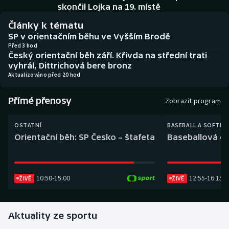
Baseball a softbal
Soutěže
skončil Lojka na 19. místě
Články k tématu
Basketbal
Historické návraty
SP v orientačním běhu ve Vyšším Brodě
Před 3 hod
Český orientační běh září. Křivda na střední trati
Biatlon
Aplikace ČT sport
vyhrál, Dittrichová bere bronz
Aktualizováno před 20 hod
Boby a skeleton
AZ kvíz
Přímé přenosy
Zobrazit program
Box
OSTATNÍ
BASEBALL A SOFTBA
Curling
Orientační běh: SP Česko – štafeta
Baseballová ex
Dostihy
10:50
-
15:00
12:55
-
16:15
Florbal
ŽIVĚ
ŽIVĚ
Futsal
Aktuality ze sportu
Golf