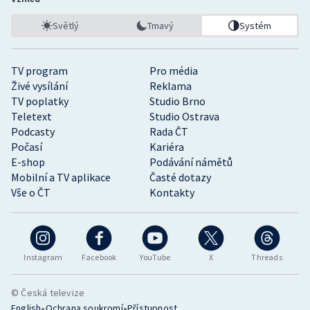
Světlý
Tmavý
Systém
TV program
Pro média
Živé vysílání
Reklama
TV poplatky
Studio Brno
Teletext
Studio Ostrava
Podcasty
Rada ČT
Počasí
Kariéra
E-shop
Podávání námětů
Mobilní a TV aplikace
Časté dotazy
Vše o ČT
Kontakty
Instagram
Facebook
YouTube
X
Threads
© Česká televize
•
•
English
Ochrana soukromí
Přístupnost