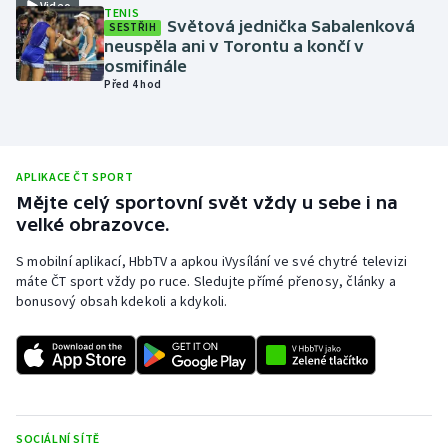
Video
TENIS
Světová jednička Sabalenková
Olympijské hry
SESTŘIH
neuspěla ani v Torontu a končí v
osmifinále
Parasport
Před 4 hod
Plavání
Plážový volejbal
APLIKACE ČT SPORT
Mějte celý sportovní svět vždy u sebe i na
Ragby
velké obrazovce.
S mobilní aplikací, HbbTV a apkou iVysílání ve své chytré televizi
Rychlobruslení
máte ČT sport vždy po ruce. Sledujte přímé přenosy, články a
bonusový obsah kdekoli a kdykoli.
Rychlostní kanoistika
Short track
Sportovní střelba
SOCIÁLNÍ SÍTĚ