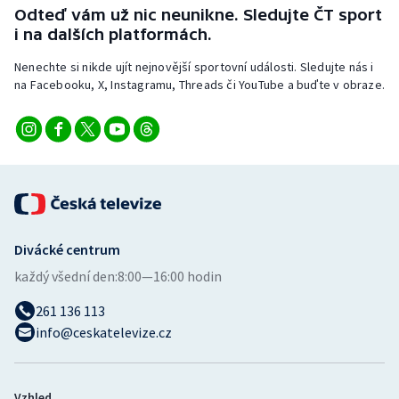
Stolní tenis
Odteď vám už nic neunikne. Sledujte ČT sport
i na dalších platformách.
Triatlon
Nenechte si nikde ujít nejnovější sportovní události. Sledujte nás i
na Facebooku, X, Instagramu, Threads či YouTube a buďte v obraze.
Veslování
Vodní slalom
Volejbal
Ostatní
Divácké centrum
každý všední den:
8:00—16:00 hodin
261 136 113
info@ceskatelevize.cz
Vzhled