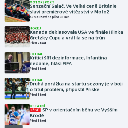
MOTORSPORT
Senzační Salač. Ve Velké ceně Británie
slaví premiérové vítězství v Moto2
Gymnastika
Aktualizováno před 35 min
Házená
HOKEJ
Kanada deklasovala USA ve finále Hlinka
Gretzky Cupu a vrátila se na trůn
Jezdectví
Před 2 hod
Judo
FOTBAL
Kritici šíří dezinformace, Infantina
nedáme, hlásí FIFA
Krasobruslení
Před 3 hod
FOTBAL
Lezení
Druhá porážka na startu sezony je v boji
o titul problém, připustil Priske
Lyže a snowboard
Před 3 hod
OSTATNÍ
Moderní pětiboj
SP v orientačním běhu ve Vyšším
ŽIVĚ
Brodě
Před 3 hod
Motorsport