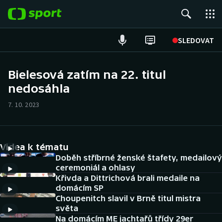
POPULÁRNÍ
SLEDOVAT
Fotbal
Bielesová zatím na 22. titul
nedosáhla
Hokej
7. 10. 2023
Tenis
Atletika
Videa k tématu
Cyklistika
Doběh stříbrné ženské štafety, medailový
ceremoniál a ohlasy
Křivda a Dittrichová brali medaile na
DALŠÍ SPORTY
domácím SP
Choupenitch slavil v Brně titul mistra
Americký fotbal
NEPŘEHLÉDNĚTE
světa
Na domácím ME jachtařů třídy 29er