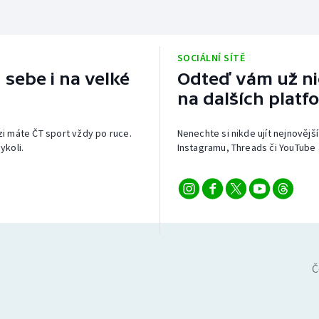
SOCIÁLNÍ SÍTĚ
 sebe i na velké
Odteď vám už nic
na dalších platf
izi máte ČT sport vždy po ruce.
Nenechte si nikde ujít nejnovější
ykoli.
Instagramu, Threads či YouTube 
Č