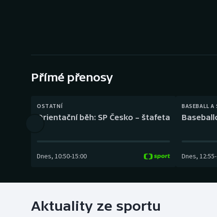
Curling
Dostihy
Florbal
Futsal
Přímé přenosy
Golf
OSTATNÍ
BASEBALL A
Orientační běh: SP Česko – štafeta
Baseball
Gymnastika
Dnes
,
10:50
-
15:00
Dnes
,
12:55
-
Aktuality ze sportu