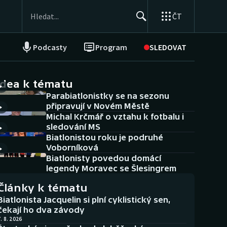
ČT
Podcasty
Program
SLEDOVAT
NEPŘEHLÉDNĚTE
Soutěže
idea k tématu
Parabiatlonistky se na sezonu
Historické návraty
připravují v Novém Městě
Michal Krčmář o vztahu k fotbalu i
Aplikace ČT sport
sledování MS
Biatlonistou roku je podruhé
AZ kvíz
Voborníková
Biatlonisty povedou domácí
legendy Moravec se Šlesingrem
Články k tématu
Biatlonista Jacquelin si plní cyklistický sen,
čekají ho dva závody
. 8. 2026