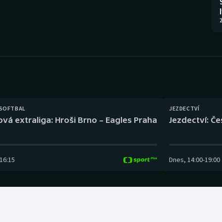
Moderní pětiboj
Triatlon
2
Motorsport
Veslování
Olympijské hry
Vodní slalom
Parasport
Volejbal
Plavání
Ostatní
 SOFTBAL
JEZDECTVÍ
ová extraliga: Hroši Brno – Eagles Praha
Jezdectví: Č
Plážový volejbal
16:15
Dnes
,
14:00
-
19:00