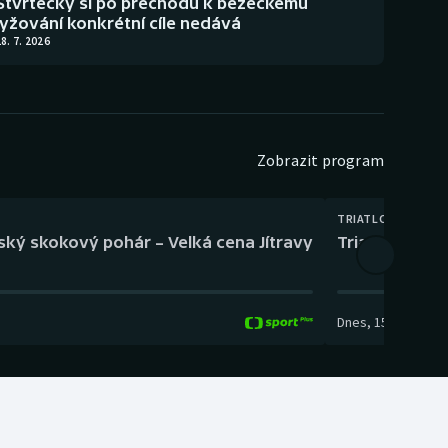
Štvrtecký si po přechodu k běžeckému
lyžování konkrétní cíle nedává
8. 7. 2026
Zobrazit program
TRIATLON
eský skokový pohár – Velká cena Jítravy
Triatlon: XTE
Dnes
,
15:00
-
16:10