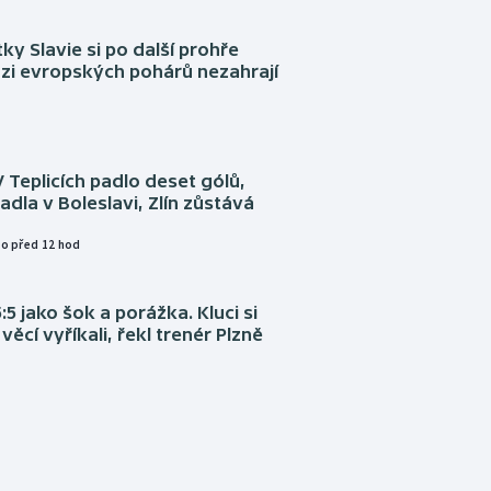
tky Slavie si po další prohře
ázi evropských pohárů nezahrají
V Teplicích padlo deset gólů,
adla v Boleslavi, Zlín zůstává
o před 12 hod
:5 jako šok a porážka. Kluci si
věcí vyříkali, řekl trenér Plzně