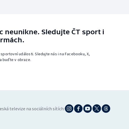
 neunikne. Sledujte ČT sport i
ormách.
 sportovní události. Sledujte nás i na Facebooku, X,
a buďte v obraze.
eská televize na sociálních sítích: