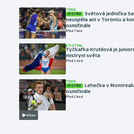
TENIS
Světová jednička S
SESTŘIH
neuspěla ani v Torontu a kon
osmifinále
Před 7 min
ATLETIKA
Tyčkařka Krutilová je junio
mistryní světa
Před 1 hod
TENIS
Lehečka v Montrealu
SESTŘIH
osmifinále
Před 2 hod
Video