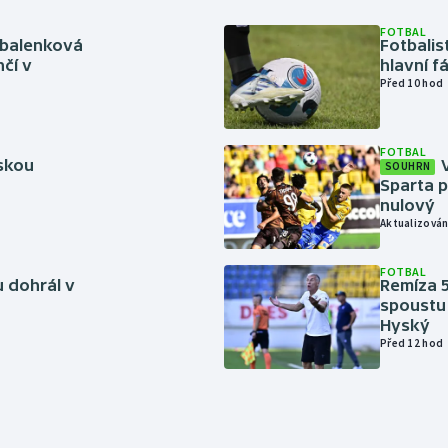
FOTBAL
abalenková
Fotbalis
čí v
hlavní f
Před 10 hod
FOTBAL
rskou
SOUHRN
Sparta p
nulový
Aktualizován
FOTBAL
 dohrál v
Remíza 5
spoustu 
Hyský
Před 12 hod