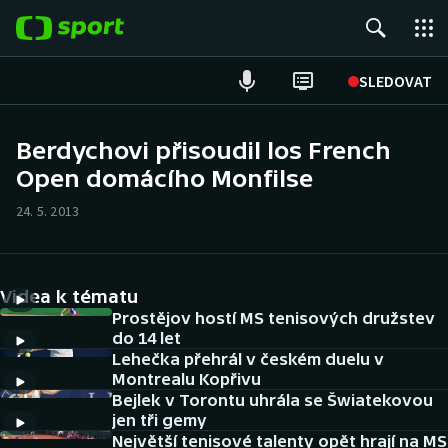
POPULÁRNÍ
SLEDOVAT
Fotbal
Berdychovi přisoudil los French
Open domácího Monfilse
Hokej
24. 5. 2013
Tenis
Atletika
Videa k tématu
Cyklistika
Prostějov hostí MS tenisových družstev
do 14 let
Lehečka přehrál v českém duelu v
DALŠÍ SPORTY
Montrealu Kopřivu
Bejlek v Torontu uhrála se Šwiatekovou
Americký fotbal
NEPŘEHLÉDNĚTE
jen tři gemy
Největší tenisové talenty opět hrají na MS