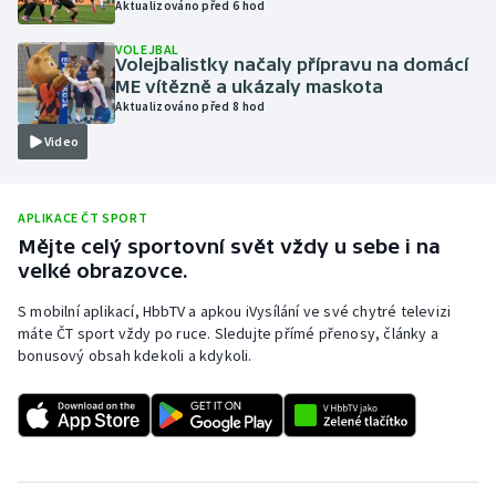
Aktualizováno před 6 hod
Olympijské hry
VOLEJBAL
Volejbalistky načaly přípravu na domácí
Parasport
ME vítězně a ukázaly maskota
Aktualizováno před 8 hod
Plavání
Video
Plážový volejbal
APLIKACE ČT SPORT
Ragby
Mějte celý sportovní svět vždy u sebe i na
velké obrazovce.
Rychlobruslení
S mobilní aplikací, HbbTV a apkou iVysílání ve své chytré televizi
máte ČT sport vždy po ruce. Sledujte přímé přenosy, články a
Rychlostní kanoistika
bonusový obsah kdekoli a kdykoli.
Short track
Sportovní střelba