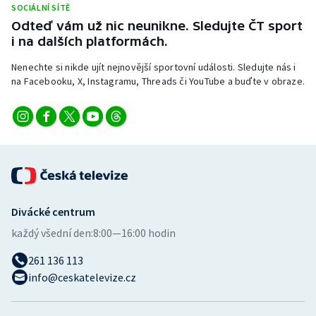
SOCIÁLNÍ SÍTĚ
Stolní tenis
Odteď vám už nic neunikne. Sledujte ČT sport
i na dalších platformách.
Triatlon
Nenechte si nikde ujít nejnovější sportovní události. Sledujte nás i
Veslování
na Facebooku, X, Instagramu, Threads či YouTube a buďte v obraze.
Vodní slalom
Volejbal
Ostatní
Divácké centrum
každý všední den:
8:00—16:00 hodin
261 136 113
info@ceskatelevize.cz