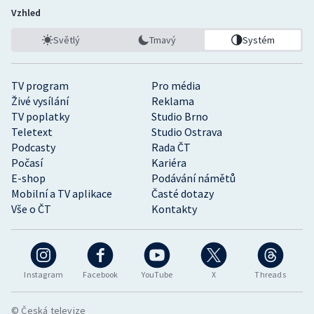
Vzhled
Světlý
Tmavý
Systém
TV program
Pro média
Živé vysílání
Reklama
TV poplatky
Studio Brno
Teletext
Studio Ostrava
Podcasty
Rada ČT
Počasí
Kariéra
E-shop
Podávání námětů
Mobilní a TV aplikace
Časté dotazy
Vše o ČT
Kontakty
Instagram
Facebook
YouTube
X
Threads
© Česká televize