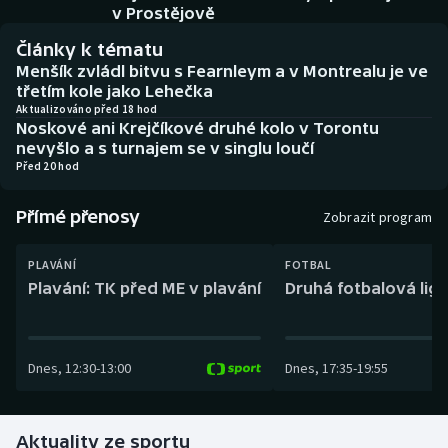
Baseball a softbal
Soutěže
v Prostějově
Články k tématu
Basketbal
Historické návraty
Menšík zvládl bitvu s Fearnleym a v Montrealu je ve
třetím kole jako Lehečka
Biatlon
Aplikace ČT sport
Aktualizováno před 18 hod
Noskové ani Krejčíkové druhé kolo v Torontu
nevyšlo a s turnajem se v singlu loučí
Boby a skeleton
AZ kvíz
Před 20 hod
Box
Přímé přenosy
Zobrazit program
Curling
PLAVÁNÍ
FOTBAL
Plavání: TK před ME v plavání
Druhá fotbalová liga
Dostihy
Florbal
Dnes
,
12:30
-
13:00
Dnes
,
17:35
-
19:55
Futsal
Aktuality ze sportu
Golf