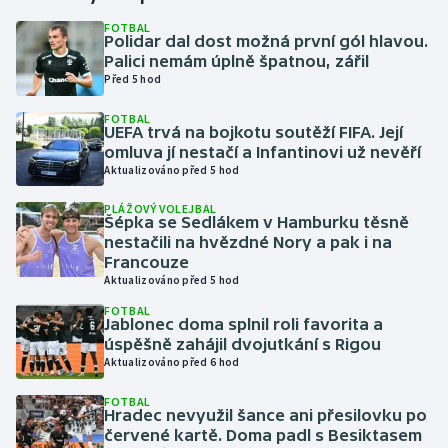
FOTBAL
Polidar dal dost možná první gól hlavou.
Gymnastika
Palici nemám úplně špatnou, zářil
Před 5 hod
Házená
FOTBAL
UEFA trvá na bojkotu soutěží FIFA. Její
Jezdectví
omluva jí nestačí a Infantinovi už nevěří
Aktualizováno před 5 hod
Judo
PLÁŽOVÝ VOLEJBAL
Šépka se Sedlákem v Hamburku těsně
Krasobruslení
nestačili na hvězdné Nory a pak i na
Francouze
Aktualizováno před 5 hod
Lezení
FOTBAL
Jablonec doma splnil roli favorita a
Lyže a snowboard
úspěšně zahájil dvojutkání s Rigou
Aktualizováno před 6 hod
Moderní pětiboj
FOTBAL
Hradec nevyužil šance ani přesilovku po
Motorsport
červené kartě. Doma padl s Besiktasem