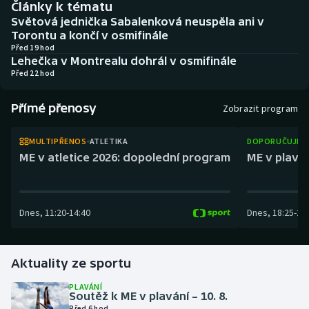
Články k tématu
Baseball a softbal
Soutěže
Světová jednička Sabalenková neuspěla ani v
Torontu a končí v osmifinále
Basketbal
Historické návraty
Před 19 hod
Lehečka v Montrealu dohrál v osmifinále
Před 22 hod
Biatlon
Aplikace ČT sport
Přímé přenosy
Boby a skeleton
AZ kvíz
Zobrazit program
Box
MULTIPŘENOS
ATLETIKA
DOPORUČUJEM
ME v atletice 2026: dopolední program
ME v plaván
Curling
Dostihy
Dnes
,
11:20
-
14:40
Dnes
,
18:25
-
21
Florbal
Aktuality ze sportu
Futsal
PLAVÁNÍ
Soutěž k ME v plavání – 10. 8.
Golf
Před 6 hod