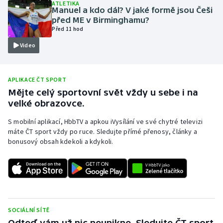
ATLETIKA
Manuel a kdo dál? V jaké formě jsou Češi
Olympijské hry
před ME v Birminghamu?
Před 11 hod
Parasport
Video
Plavání
APLIKACE ČT SPORT
Plážový volejbal
Mějte celý sportovní svět vždy u sebe i na
velké obrazovce.
Ragby
S mobilní aplikací, HbbTV a apkou iVysílání ve své chytré televizi
máte ČT sport vždy po ruce. Sledujte přímé přenosy, články a
Rychlobruslení
bonusový obsah kdekoli a kdykoli.
Rychlostní kanoistika
Short track
Sportovní střelba
SOCIÁLNÍ SÍTĚ
Odteď vám už nic neunikne. Sledujte ČT sport