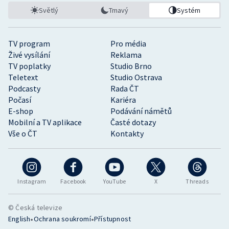
Světlý
Tmavý
Systém
TV program
Pro média
Živé vysílání
Reklama
TV poplatky
Studio Brno
Teletext
Studio Ostrava
Podcasty
Rada ČT
Počasí
Kariéra
E-shop
Podávání námětů
Mobilní a TV aplikace
Časté dotazy
Vše o ČT
Kontakty
Instagram
Facebook
YouTube
X
Threads
© Česká televize
•
•
English
Ochrana soukromí
Přístupnost