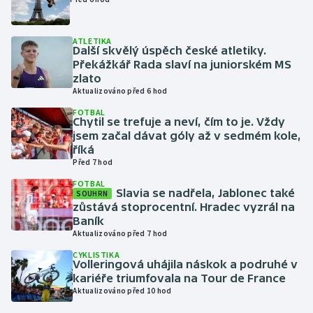
Gymnastika
ATLETIKA
Další skvělý úspěch české atletiky.
Překážkář Rada slaví na juniorském MS
Házená
zlato
Aktualizováno před 6 hod
Jezdectví
FOTBAL
Chytil se trefuje a neví, čím to je. Vždy
Judo
jsem začal dávat góly až v sedmém kole,
říká
Před 7 hod
Krasobruslení
FOTBAL
Slavia se nadřela, Jablonec také
SOUHRN
Lezení
zůstává stoprocentní. Hradec vyzrál na
Baník
Lyže a snowboard
Aktualizováno před 7 hod
CYKLISTIKA
Volleringová uhájila náskok a podruhé v
Moderní pětiboj
kariéře triumfovala na Tour de France
Aktualizováno před 10 hod
Motorsport