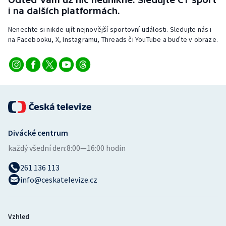
Stolní tenis
i na dalších platformách.
Nenechte si nikde ujít nejnovější sportovní události. Sledujte nás i
Triatlon
na Facebooku, X, Instagramu, Threads či YouTube a buďte v obraze.
Veslování
Vodní slalom
Volejbal
Ostatní
Divácké centrum
každý všední den:
8:00—16:00 hodin
261 136 113
info@ceskatelevize.cz
Vzhled