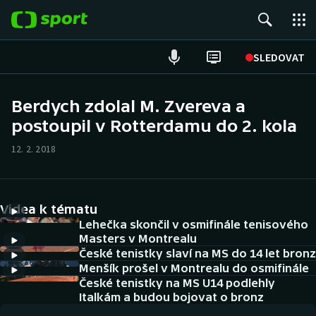
POPULÁRNÍ
SLEDOVAT
Fotbal
Berdych zdolal M. Zvereva a
postoupil v Rotterdamu do 2. kola
Hokej
12. 2. 2018
Tenis
Atletika
Videa k tématu
Cyklistika
Lehečka skončil v osmifinále tenisového
Masters v Montrealu
České tenistky slaví na MS do 14 let bronz
DALŠÍ SPORTY
Menšík prošel v Montrealu do osmifinále
České tenistky na MS U14 podlehly
Americký fotbal
NEPŘEHLÉDNĚTE
Italkám a budou bojovat o bronz