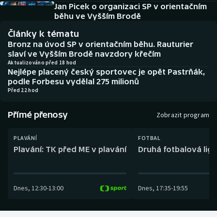
Baseball a softbal
Soutěže
Jan Picek o organizaci SP v orientačním
běhu ve Vyšším Brodě
Basketbal
Historické návraty
Články k tématu
Bronz na úvod SP v orientačním běhu. Rauturier
Biatlon
Aplikace ČT sport
slaví ve Vyšším Brodě navzdory křečím
Aktualizováno před 18 hod
Nejlépe placený český sportovec je opět Pastrňák,
Boby a skeleton
AZ kvíz
podle Forbesu vydělal 275 milionů
Před 22 hod
Box
Přímé přenosy
Zobrazit program
Curling
PLAVÁNÍ
FOTBAL
Dostihy
Plavání: TK před ME v plavání
Druhá fotbalová liga
Florbal
Dnes
,
12:30
-
13:00
Dnes
,
17:35
-
19:55
Futsal
Golf