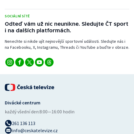
Stolní tenis
SOCIÁLNÍ SÍTĚ
Triatlon
Odteď vám už nic neunikne. Sledujte ČT sport
i na dalších platformách.
Veslování
Nenechte si nikde ujít nejnovější sportovní události. Sledujte nás i
Vodní slalom
na Facebooku, X, Instagramu, Threads či YouTube a buďte v obraze.
Volejbal
Ostatní
Divácké centrum
každý všední den:
8:00—16:00 hodin
261 136 113
info@ceskatelevize.cz