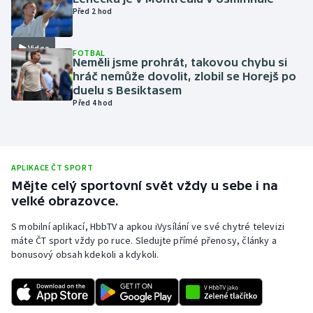
Před 2 hod
Olympijské hry
Video
Parasport
FOTBAL
Neměli jsme prohrát, takovou chybu si
hráč nemůže dovolit, zlobil se Horejš po
Plavání
duelu s Besiktasem
Před 4 hod
Plážový volejbal
Ragby
APLIKACE ČT SPORT
Mějte celý sportovní svět vždy u sebe i na
Rychlobruslení
velké obrazovce.
Rychlostní kanoistika
S mobilní aplikací, HbbTV a apkou iVysílání ve své chytré televizi
máte ČT sport vždy po ruce. Sledujte přímé přenosy, články a
bonusový obsah kdekoli a kdykoli.
Short track
Sportovní střelba