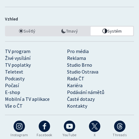
Vzhled
Světlý
Tmavý
Systém
TV program
Pro média
Živé vysílání
Reklama
TV poplatky
Studio Brno
Teletext
Studio Ostrava
Podcasty
Rada ČT
Počasí
Kariéra
E-shop
Podávání námětů
Mobilní a TV aplikace
Časté dotazy
Vše o ČT
Kontakty
Instagram
Facebook
YouTube
X
Threads