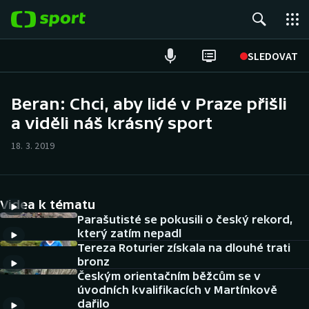
POPULÁRNÍ
SLEDOVAT
Fotbal
Beran: Chci, aby lidé v Praze přišli
a viděli náš krásný sport
Hokej
18. 3. 2019
Tenis
Atletika
Videa k tématu
Cyklistika
Parašutisté se pokusili o český rekord,
který zatím nepadl
Tereza Roturier získala na dlouhé trati
DALŠÍ SPORTY
bronz
Českým orientačním běžcům se v
Americký fotbal
NEPŘEHLÉDNĚTE
úvodních kvalifikacích v Martínkově
dařilo