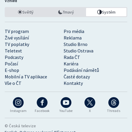
Vzhled
Světlý
Tmavý
Systém
TV program
Pro média
Živé vysílání
Reklama
TV poplatky
Studio Brno
Teletext
Studio Ostrava
Podcasty
Rada ČT
Počasí
Kariéra
E-shop
Podávání námětů
Mobilní a TV aplikace
Časté dotazy
Vše o ČT
Kontakty
Instagram
Facebook
YouTube
X
Threads
© Česká televize