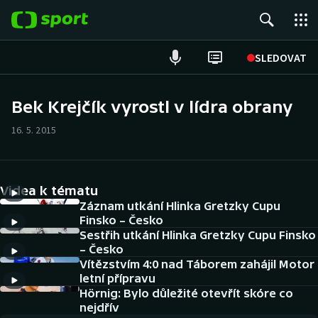
POPULÁRNÍ
SLEDOVAT
Fotbal
Bek Krejčík vyrostl v lídra obrany
Hokej
16. 5. 2015
Tenis
Videa k tématu
Atletika
Záznam utkání Hlinka Gretzky Cupu
Finsko – Česko
Cyklistika
Sestřih utkání Hlinka Gretzky Cupu Finsko
– Česko
DALŠÍ SPORTY
Vítězstvím 4:0 nad Táborem zahájil Motor
letní přípravu
Americký fotbal
Hörnig: Bylo důležité otevřít skóre co
NEPŘEHLÉDNĚTE
nejdřív