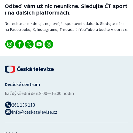
Stolní tenis
Odteď vám už nic neunikne. Sledujte ČT sport
i na dalších platformách.
Triatlon
Nenechte si nikde ujít nejnovější sportovní události. Sledujte nás i
na Facebooku, X, Instagramu, Threads či YouTube a buďte v obraze.
Veslování
Vodní slalom
Volejbal
Ostatní
Divácké centrum
každý všední den:
8:00—16:00 hodin
261 136 113
info@ceskatelevize.cz