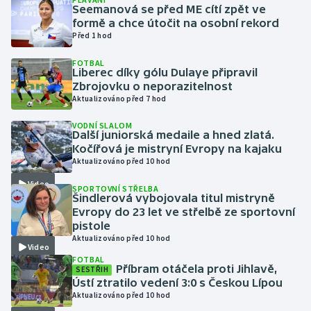
Seemanová se před ME cítí zpět ve
formě a chce útočit na osobní rekord
Gymnastika
Před 1 hod
FOTBAL
Házená
Liberec díky gólu Dulaye připravil
Zbrojovku o neporazitelnost
Jezdectví
Aktualizováno před 7 hod
VODNÍ SLALOM
Judo
Další juniorská medaile a hned zlatá.
Kočířová je mistryní Evropy na kajaku
Aktualizováno před 10 hod
Krasobruslení
Video
SPORTOVNÍ STŘELBA
Lezení
Šindlerová vybojovala titul mistryně
Evropy do 23 let ve střelbě ze sportovní
pistole
Lyže a snowboard
Aktualizováno před 10 hod
Video
FOTBAL
Moderní pětiboj
Příbram otáčela proti Jihlavě,
SESTŘIH
Ústí ztratilo vedení 3:0 s Českou Lípou
Aktualizováno před 10 hod
Motorsport