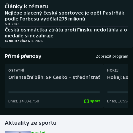
Baseball a softbal
Soutěže
Články k tématu
Nejlépe placený český sportovec je opět Pastrňák,
Basketbal
Historické návraty
podle Forbesu vydělal 275 milionů
6. 8. 2026
Česká osmnáctka ztrátu proti Finsku nedotáhla a o
Biatlon
Aplikace ČT sport
medaile si nezahraje
Aktualizováno 6. 8. 2026
Boby a skeleton
AZ kvíz
Přímé přenosy
Zobrazit program
Box
OSTATNÍ
HOKEJ
Curling
Orientační běh: SP Česko – střední trať
Hokej: Exh
Dostihy
Dnes
,
14:00
-
17:50
Dnes
,
16:55
-
19
Florbal
Futsal
Aktuality ze sportu
Golf
PLAVÁNÍ