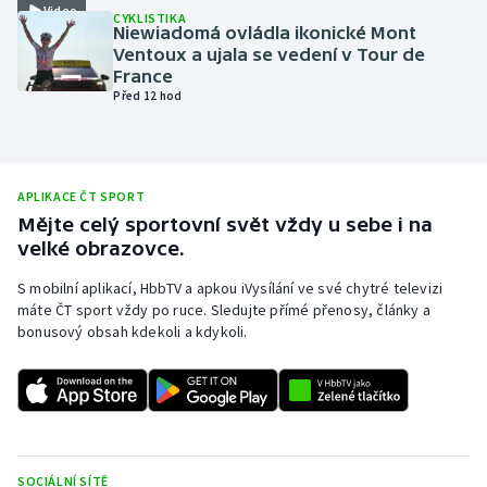
Video
CYKLISTIKA
Olympijské hry
Niewiadomá ovládla ikonické Mont
Ventoux a ujala se vedení v Tour de
France
Parasport
Před 12 hod
Plavání
Plážový volejbal
APLIKACE ČT SPORT
Mějte celý sportovní svět vždy u sebe i na
Ragby
velké obrazovce.
S mobilní aplikací, HbbTV a apkou iVysílání ve své chytré televizi
Rychlobruslení
máte ČT sport vždy po ruce. Sledujte přímé přenosy, články a
bonusový obsah kdekoli a kdykoli.
Rychlostní kanoistika
Short track
Sportovní střelba
SOCIÁLNÍ SÍTĚ