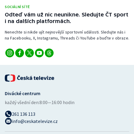
Stolní tenis
SOCIÁLNÍ SÍTĚ
Odteď vám už nic neunikne. Sledujte ČT sport
Triatlon
i na dalších platformách.
Nenechte si nikde ujít nejnovější sportovní události. Sledujte nás i
Veslování
na Facebooku, X, Instagramu, Threads či YouTube a buďte v obraze.
Vodní slalom
Volejbal
Ostatní
Divácké centrum
každý všední den:
8:00—16:00 hodin
261 136 113
info@ceskatelevize.cz