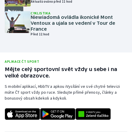
Aktualizováno před 11 hod
Olympijské hry
Video
CYKLISTIKA
Niewiadomá ovládla ikonické Mont
Parasport
Ventoux a ujala se vedení v Tour de
France
Před 12 hod
Plavání
Plážový volejbal
APLIKACE ČT SPORT
Ragby
Mějte celý sportovní svět vždy u sebe i na
velké obrazovce.
Rychlobruslení
S mobilní aplikací, HbbTV a apkou iVysílání ve své chytré televizi
máte ČT sport vždy po ruce. Sledujte přímé přenosy, články a
Rychlostní kanoistika
bonusový obsah kdekoli a kdykoli.
Short track
Sportovní střelba