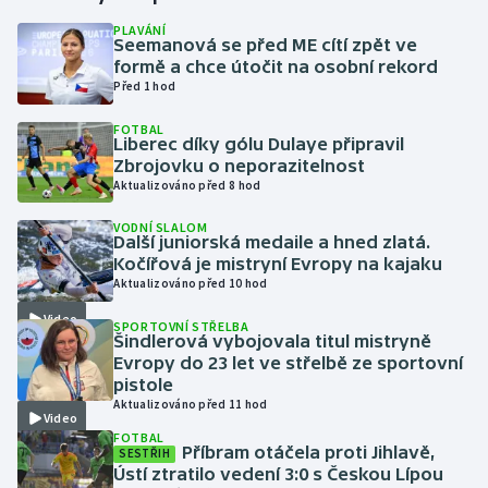
PLAVÁNÍ
Seemanová se před ME cítí zpět ve
Gymnastika
formě a chce útočit na osobní rekord
Před 1 hod
Házená
FOTBAL
Liberec díky gólu Dulaye připravil
Jezdectví
Zbrojovku o neporazitelnost
Aktualizováno před 8 hod
Judo
VODNÍ SLALOM
Další juniorská medaile a hned zlatá.
Krasobruslení
Kočířová je mistryní Evropy na kajaku
Aktualizováno před 10 hod
Lezení
Video
SPORTOVNÍ STŘELBA
Šindlerová vybojovala titul mistryně
Lyže a snowboard
Evropy do 23 let ve střelbě ze sportovní
pistole
Aktualizováno před 11 hod
Moderní pětiboj
Video
FOTBAL
Příbram otáčela proti Jihlavě,
SESTŘIH
Motorsport
Ústí ztratilo vedení 3:0 s Českou Lípou