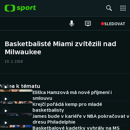
POPULÁRNÍ
SLEDOVAT
Fotbal
Basketbalisté Miami zvítězili nad
Milwaukee
Hokej
10. 2. 2018
Tenis
Atletika
Videa k tématu
Cyklistika
Eliška Hamzová má nové příjmení i
smlouvu
Krejčí pořádá kemp pro mladé
DALŠÍ SPORTY
basketbalisty
James bude v kariéře v NBA pokračovat v
Americký fotbal
NEPŘEHLÉDNĚTE
dresu Philadelphie
Basketbalové kadetky vyhrály na MS