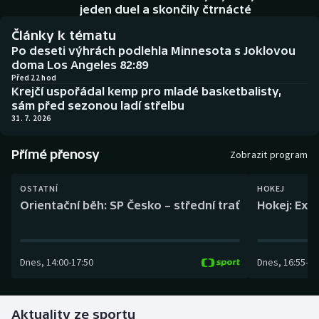
Baseball a softbal
Soutěže
jeden duel a skončily čtrnácté
Články k tématu
Basketbal
Historické návraty
Po deseti výhrách podlehla Minnesota s Joklovou
doma Los Angeles 82:89
Biatlon
Aplikace ČT sport
Před 22 hod
Krejčí uspořádal kemp pro mladé basketbalisty,
sám před sezonou ladí střelbu
Boby a skeleton
AZ kvíz
31. 7. 2026
Box
Přímé přenosy
Zobrazit program
Curling
OSTATNÍ
HOKEJ
Orientační běh: SP Česko – střední trať
Hokej: Exh
Dostihy
Florbal
Dnes
,
14:00
-
17:50
Dnes
,
16:55
-
19
Futsal
Aktuality ze sportu
Golf