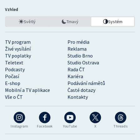
Vzhled
Světlý
Tmavý
Systém
TV program
Pro média
Živé vysílání
Reklama
TV poplatky
Studio Brno
Teletext
Studio Ostrava
Podcasty
Rada ČT
Počasí
Kariéra
E-shop
Podávání námětů
Mobilní a TV aplikace
Časté dotazy
Vše o ČT
Kontakty
Instagram
Facebook
YouTube
X
Threads