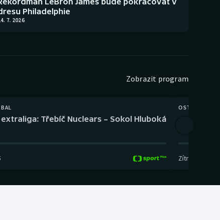
Rekordman LeBron James bude pokračovat v
dresu Philadelphie
4. 7. 2026
Zobrazit program
TBAL
OSTATNÍ
extraliga: Třebíč Nuclears – Sokol Hluboká
Orientační
5
Zítra
,
14:00
-
17