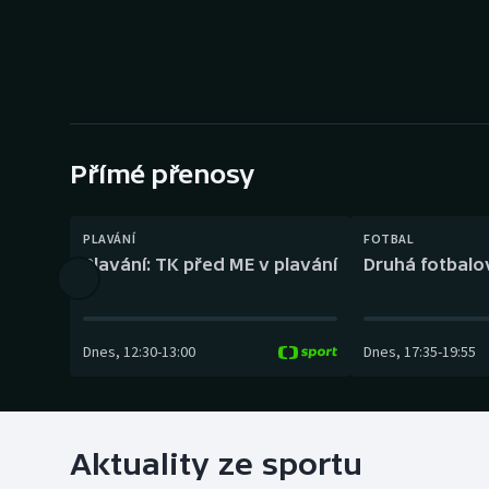
Curling
Dostihy
Florbal
Futsal
Přímé přenosy
Golf
PLAVÁNÍ
FOTBAL
Plavání: TK před ME v plavání
Druhá fotbalov
Gymnastika
Dnes
,
12:30
-
13:00
Dnes
,
17:35
-
19:55
Aktuality ze sportu