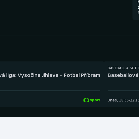
Moderní pětiboj
Triatlon
2
Motorsport
Veslování
Olympijské hry
Vodní slalom
Parasport
Volejbal
Plavání
Ostatní
BASEBALL A SOF
á liga: Vysočina Jihlava – Fotbal Příbram
Baseballová 
Plážový volejbal
Dnes
,
18:55
-
22:1