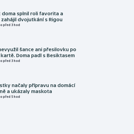
 doma splnil roli favorita a
zahájil dvojutkání s Rigou
o před 3 hod
evyužil šance ani přesilovku po
 kartě. Doma padl s Besiktasem
o před 3 hod
istky načaly přípravu na domácí
zně a ukázaly maskota
o před 5 hod