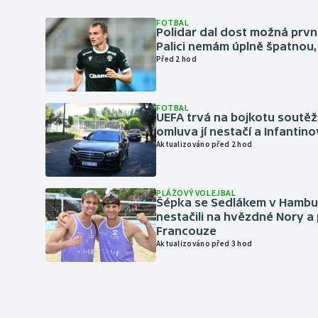
FOTBAL
Polidar dal dost možná první
Palici nemám úplně špatnou, 
Před 2 hod
FOTBAL
UEFA trvá na bojkotu soutěží 
omluva jí nestačí a Infantino
Aktualizováno před 2 hod
PLÁŽOVÝ VOLEJBAL
Šépka se Sedlákem v Hambu
nestačili na hvězdné Nory a 
Francouze
Aktualizováno před 3 hod