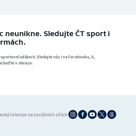
 neunikne. Sledujte ČT sport i
ormách.
 sportovní události. Sledujte nás i na Facebooku, X,
a buďte v obraze.
eská televize na sociálních sítích: