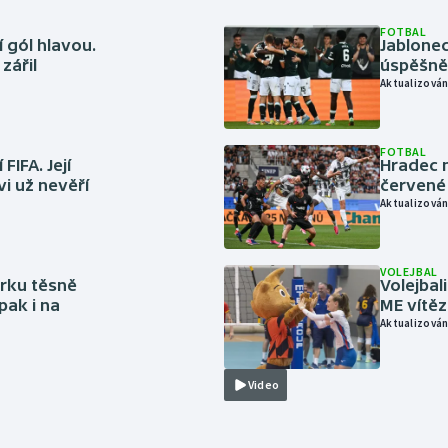
FOTBAL
 gól hlavou.
Jablonec
zářil
úspěšně 
Aktualizován
FOTBAL
FIFA. Její
Hradec n
vi už nevěří
červené
Aktualizován
VOLEJBAL
rku těsně
Volejbal
pak i na
ME vítě
Aktualizován
Video