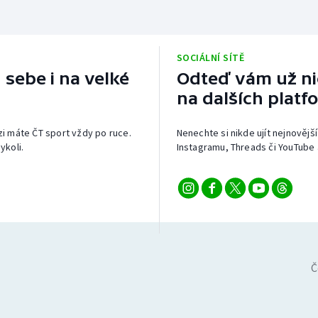
SOCIÁLNÍ SÍTĚ
 sebe i na velké
Odteď vám už nic
na dalších platf
izi máte ČT sport vždy po ruce.
Nenechte si nikde ujít nejnovější
ykoli.
Instagramu, Threads či YouTube 
Č