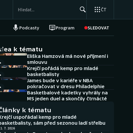
ČT
Podcasty
Program
SLEDOVAT
NEPŘEHLÉDNĚTE
Soutěže
idea k tématu
Eliška Hamzová má nové příjmení i
Historické návraty
smlouvu
Krejčí pořádá kemp pro mladé
Aplikace ČT sport
basketbalisty
James bude v kariéře v NBA
AZ kvíz
pokračovat v dresu Philadelphie
Basketbalové kadetky vyhrály na
MS jeden duel a skončily čtrnácté
Články k tématu
Krejčí uspořádal kemp pro mladé
basketbalisty, sám před sezonou ladí střelbu
1. 7. 2026