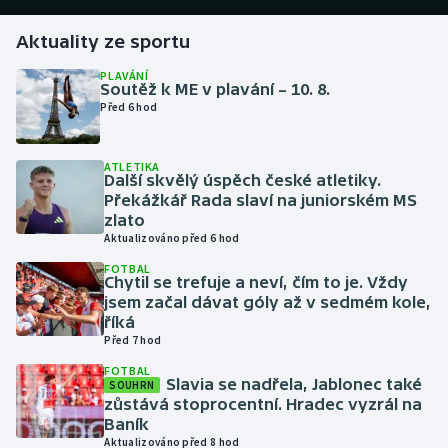
Aktuality ze sportu
Gymnastika
PLAVÁNÍ
Soutěž k ME v plavání – 10. 8.
Házená
Před 6 hod
Jezdectví
ATLETIKA
Další skvělý úspěch české atletiky.
Judo
Překážkář Rada slaví na juniorském MS
zlato
Krasobruslení
Aktualizováno před 6 hod
FOTBAL
Chytil se trefuje a neví, čím to je. Vždy
Lezení
jsem začal dávat góly až v sedmém kole,
říká
Lyže a snowboard
Před 7 hod
FOTBAL
Moderní pětiboj
Slavia se nadřela, Jablonec také
SOUHRN
zůstává stoprocentní. Hradec vyzrál na
Baník
Motorsport
Aktualizováno před 8 hod