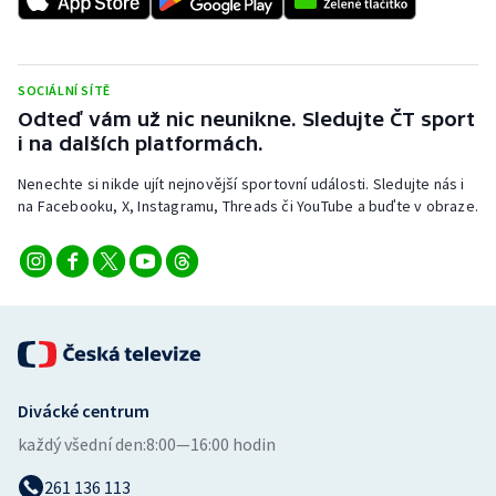
Stolní tenis
Triatlon
SOCIÁLNÍ SÍTĚ
Odteď vám už nic neunikne. Sledujte ČT sport
Veslování
i na dalších platformách.
Vodní slalom
Nenechte si nikde ujít nejnovější sportovní události. Sledujte nás i
na Facebooku, X, Instagramu, Threads či YouTube a buďte v obraze.
Volejbal
Ostatní
Divácké centrum
každý všední den:
8:00—16:00 hodin
261 136 113