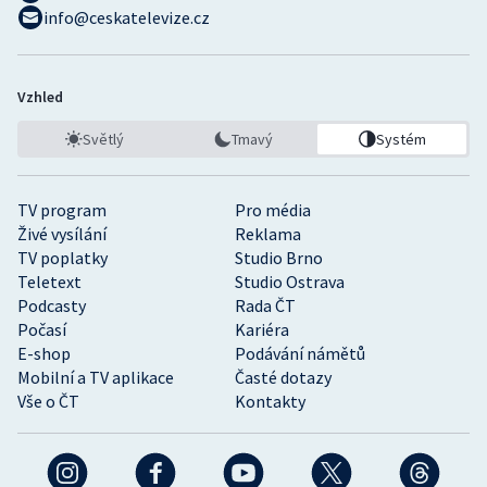
info@ceskatelevize.cz
Vzhled
Světlý
Tmavý
Systém
TV program
Pro média
Živé vysílání
Reklama
TV poplatky
Studio Brno
Teletext
Studio Ostrava
Podcasty
Rada ČT
Počasí
Kariéra
E-shop
Podávání námětů
Mobilní a TV aplikace
Časté dotazy
Vše o ČT
Kontakty