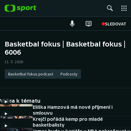
POPULÁRNÍ
SLEDOVAT
Fotbal
Basketbal fokus | Basketbal fokus |
6006
Hokej
11. 5. 2026
Tenis
Basketbal fokus podcast
Podcasty
Atletika
Cyklistika
Videa k tématu
DALŠÍ SPORTY
Eliška Hamzová má nové příjmení i
smlouvu
Krejčí pořádá kemp pro mladé
Americký fotbal
NEPŘEHLÉDNĚTE
basketbalisty