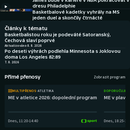
James bude v kariéře v NBA pokračovat v
Baseball a softbal
Soutěže
dresu Philadelphie
Basketbalové kadetky vyhrály na MS
Basketbal
Historické návraty
jeden duel a skončily čtrnácté
Články k tématu
Biatlon
Aplikace ČT sport
Basketbalistou roku je podeváté Satoranský,
Čechová slaví poprvé
Boby a skeleton
AZ kvíz
Aktualizováno 8. 8. 2026
Po deseti výhrách podlehla Minnesota s Joklovou
doma Los Angeles 82:89
Box
7. 8. 2026
Curling
Přímé přenosy
Zobrazit program
Dostihy
MULTIPŘENOS
ATLETIKA
DOPORUČUJEM
ME v atletice 2026: dopolední program
ME v plaván
Florbal
Futsal
Dnes
,
11:20
-
14:40
Dnes
,
18:25
-
21
Golf