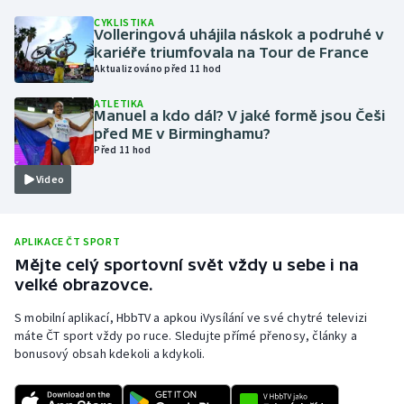
CYKLISTIKA
Olympijské hry
Volleringová uhájila náskok a podruhé v
kariéře triumfovala na Tour de France
Parasport
Aktualizováno před 11 hod
ATLETIKA
Plavání
Manuel a kdo dál? V jaké formě jsou Češi
před ME v Birminghamu?
Před 11 hod
Plážový volejbal
Video
Ragby
Rychlobruslení
APLIKACE ČT SPORT
Mějte celý sportovní svět vždy u sebe i na
velké obrazovce.
Rychlostní kanoistika
S mobilní aplikací, HbbTV a apkou iVysílání ve své chytré televizi
Short track
máte ČT sport vždy po ruce. Sledujte přímé přenosy, články a
bonusový obsah kdekoli a kdykoli.
Sportovní střelba