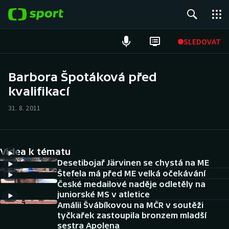
POPULÁRNÍ
SLEDOVAT
Fotbal
Barbora Špotáková před
kvalifikací
Hokej
31. 8. 2011
Tenis
Atletika
Videa k tématu
Cyklistika
Desetibojař Järvinen se chystá na ME
Štefela má před ME velká očekávání
České medailové naděje odletěly na
DALŠÍ SPORTY
juniorské MS v atletice
Amálii Švábíkovou na MČR v soutěži
Americký fotbal
NEPŘEHLÉDNĚTE
tyčkařek zastoupila bronzem mladší
sestra Apolena