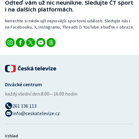
Odteď vám už nic neunikne. Sledujte ČT sport
Stolní tenis
i na dalších platformách.
Triatlon
Nenechte si nikde ujít nejnovější sportovní události. Sledujte nás i
na Facebooku, X, Instagramu, Threads či YouTube a buďte v obraze.
Veslování
Vodní slalom
Volejbal
Ostatní
Divácké centrum
každý všední den:
8:00—16:00 hodin
261 136 113
info@ceskatelevize.cz
Vzhled