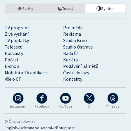
Světlý
Tmavý
Systém
TV program
Pro média
Živé vysílání
Reklama
TV poplatky
Studio Brno
Teletext
Studio Ostrava
Podcasty
Rada ČT
Počasí
Kariéra
E-shop
Podávání námětů
Mobilní a TV aplikace
Časté dotazy
Vše o ČT
Kontakty
Instagram
Facebook
YouTube
X
Threads
© Česká televize
•
•
English
Ochrana soukromí
Přístupnost