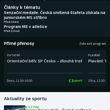
Baseball a softbal
Soutěže
Články k tématu
Senzační medaile. Česká smíšená štafeta získala na
Basketbal
Historické návraty
juniorském MS stříbro
Před 24 min
Program ME v atletice
Biatlon
Aplikace ČT sport
Před 22 hod
Boby a skeleton
AZ kvíz
Přímé přenosy
Zobrazit program
Box
OSTATNÍ
PLAVÁNÍ
Orientační běh: SP Česko – dlouhá trať
Plavání: TK
Curling
Dostihy
Dnes
,
11:50
-
16:00
Zítra
,
12:30
-
13:
Florbal
Futsal
Aktuality ze sportu
ATLETIKA
Golf