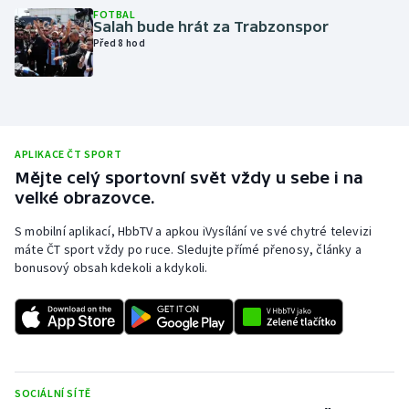
FOTBAL
Olympijské hry
Salah bude hrát za Trabzonspor
Před 8 hod
Parasport
Plavání
APLIKACE ČT SPORT
Plážový volejbal
Mějte celý sportovní svět vždy u sebe i na
velké obrazovce.
Ragby
S mobilní aplikací, HbbTV a apkou iVysílání ve své chytré televizi
Rychlobruslení
máte ČT sport vždy po ruce. Sledujte přímé přenosy, články a
bonusový obsah kdekoli a kdykoli.
Rychlostní kanoistika
Short track
Sportovní střelba
SOCIÁLNÍ SÍTĚ