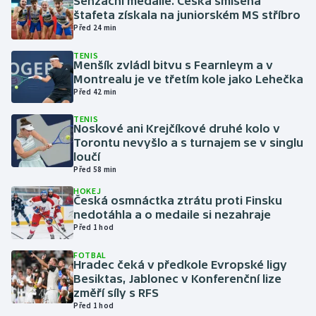
Senzační medaile. Česká smíšená
štafeta získala na juniorském MS stříbro
Před 24 min
Gymnastika
TENIS
Menšík zvládl bitvu s Fearnleym a v
Házená
Montrealu je ve třetím kole jako Lehečka
Před 42 min
Jezdectví
TENIS
Noskové ani Krejčíkové druhé kolo v
Judo
Torontu nevyšlo a s turnajem se v singlu
loučí
Krasobruslení
Před 58 min
HOKEJ
Česká osmnáctka ztrátu proti Finsku
Lezení
nedotáhla a o medaile si nezahraje
Před 1 hod
Lyže a snowboard
FOTBAL
Hradec čeká v předkole Evropské ligy
Moderní pětiboj
Besiktas, Jablonec v Konferenční lize
změří síly s RFS
Motorsport
Před 1 hod