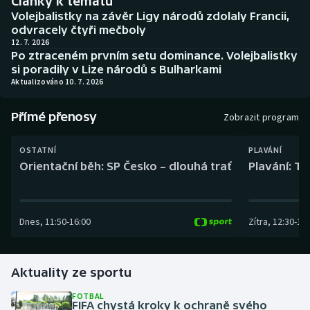
Články k tématu
Baseball a softbal
Soutěže
Volejbalistky na závěr Ligy národů zdolaly Francii,
odvracely čtyři mečboly
Basketbal
Historické návraty
12. 7. 2026
Po ztraceném prvním setu dominance. Volejbalistky
si poradily v Lize národů s Bulharkami
Biatlon
Aplikace ČT sport
Aktualizováno 10. 7. 2026
Boby a skeleton
AZ kvíz
Přímé přenosy
Zobrazit program
Box
OSTATNÍ
PLAVÁNÍ
Orientační běh: SP Česko – dlouhá trať
Plavání: TK
Curling
Dostihy
Dnes
,
11:50
-
16:00
Zítra
,
12:30
-
13:
Florbal
Aktuality ze sportu
Futsal
FOTBAL
FIFA chystá kroky k ochraně svého
Golf