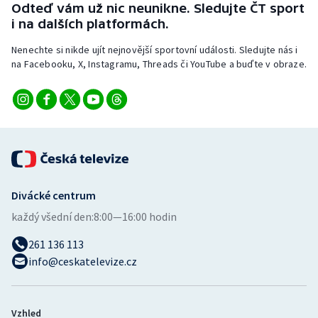
Odteď vám už nic neunikne. Sledujte ČT sport
Stolní tenis
i na dalších platformách.
Triatlon
Nenechte si nikde ujít nejnovější sportovní události. Sledujte nás i
na Facebooku, X, Instagramu, Threads či YouTube a buďte v obraze.
Veslování
Vodní slalom
Volejbal
Ostatní
Divácké centrum
každý všední den:
8:00—16:00 hodin
261 136 113
info@ceskatelevize.cz
Vzhled