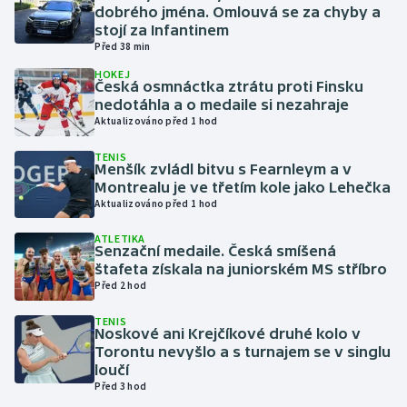
dobrého jména. Omlouvá se za chyby a
stojí za Infantinem
Gymnastika
Před 38 min
HOKEJ
Házená
Česká osmnáctka ztrátu proti Finsku
nedotáhla a o medaile si nezahraje
Aktualizováno před 1 hod
Jezdectví
TENIS
Menšík zvládl bitvu s Fearnleym a v
Judo
Montrealu je ve třetím kole jako Lehečka
Aktualizováno před 1 hod
Krasobruslení
ATLETIKA
Senzační medaile. Česká smíšená
Lezení
štafeta získala na juniorském MS stříbro
Před 2 hod
Lyže a snowboard
TENIS
Noskové ani Krejčíkové druhé kolo v
Moderní pětiboj
Torontu nevyšlo a s turnajem se v singlu
loučí
Před 3 hod
Motorsport