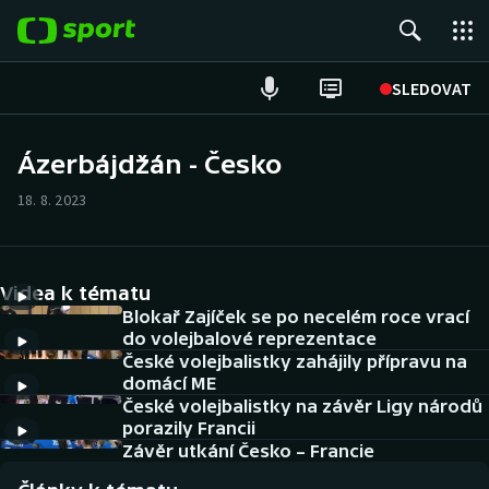
POPULÁRNÍ
SLEDOVAT
Fotbal
Ázerbájdžán - Česko
Hokej
18. 8. 2023
Tenis
Videa k tématu
Atletika
Blokař Zajíček se po necelém roce vrací
do volejbalové reprezentace
Cyklistika
České volejbalistky zahájily přípravu na
domácí ME
DALŠÍ SPORTY
České volejbalistky na závěr Ligy národů
porazily Francii
Americký fotbal
Závěr utkání Česko – Francie
NEPŘEHLÉDNĚTE