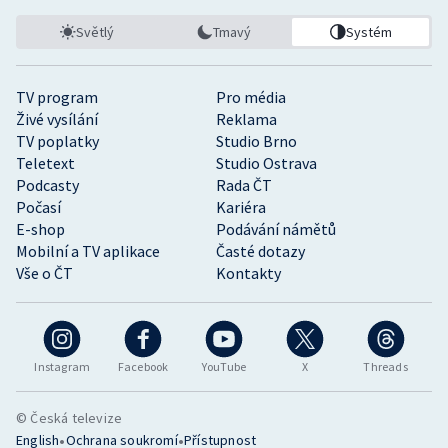
Světlý
Tmavý
Systém
TV program
Pro média
Živé vysílání
Reklama
TV poplatky
Studio Brno
Teletext
Studio Ostrava
Podcasty
Rada ČT
Počasí
Kariéra
E-shop
Podávání námětů
Mobilní a TV aplikace
Časté dotazy
Vše o ČT
Kontakty
Instagram
Facebook
YouTube
X
Threads
© Česká televize
•
•
English
Ochrana soukromí
Přístupnost