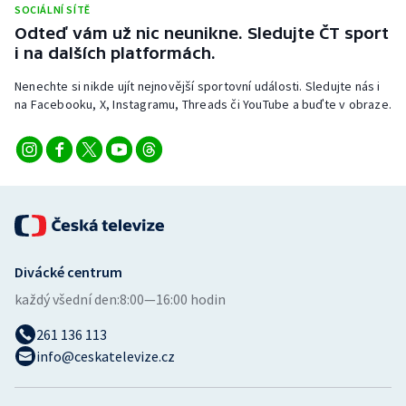
SOCIÁLNÍ SÍTĚ
Stolní tenis
Odteď vám už nic neunikne. Sledujte ČT sport
i na dalších platformách.
Triatlon
Nenechte si nikde ujít nejnovější sportovní události. Sledujte nás i
Veslování
na Facebooku, X, Instagramu, Threads či YouTube a buďte v obraze.
Vodní slalom
Volejbal
Ostatní
Divácké centrum
každý všední den:
8:00—16:00 hodin
261 136 113
info@ceskatelevize.cz