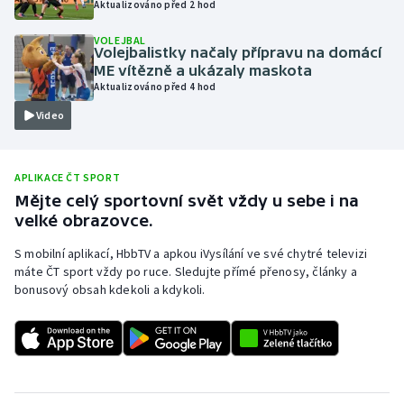
Aktualizováno před 2 hod
Olympijské hry
VOLEJBAL
Volejbalistky načaly přípravu na domácí
Parasport
ME vítězně a ukázaly maskota
Aktualizováno před 4 hod
Plavání
Video
Plážový volejbal
APLIKACE ČT SPORT
Ragby
Mějte celý sportovní svět vždy u sebe i na
velké obrazovce.
Rychlobruslení
S mobilní aplikací, HbbTV a apkou iVysílání ve své chytré televizi
máte ČT sport vždy po ruce. Sledujte přímé přenosy, články a
Rychlostní kanoistika
bonusový obsah kdekoli a kdykoli.
Short track
Sportovní střelba