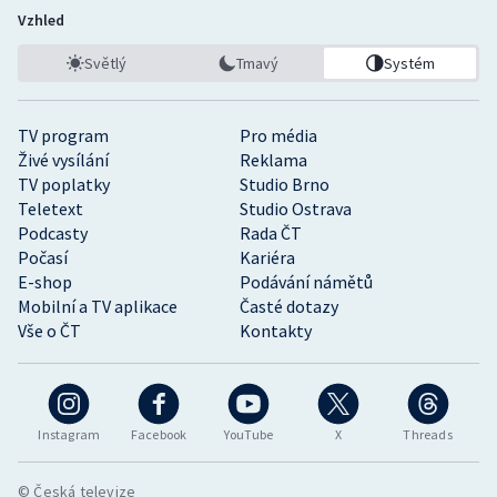
Vzhled
Světlý
Tmavý
Systém
TV program
Pro média
Živé vysílání
Reklama
TV poplatky
Studio Brno
Teletext
Studio Ostrava
Podcasty
Rada ČT
Počasí
Kariéra
E-shop
Podávání námětů
Mobilní a TV aplikace
Časté dotazy
Vše o ČT
Kontakty
Instagram
Facebook
YouTube
X
Threads
© Česká televize