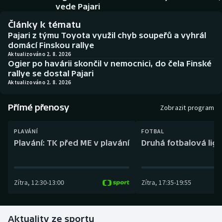
Baseball a softbal
Soutěže
vede Pajari
Články k tématu
Basketbal
Historické návraty
Pajari z týmu Toyota využil chyb soupeřů a vyhrál
domácí Finskou rallye
Biatlon
Aplikace ČT sport
Aktualizováno 2. 8. 2026
Ogier po havárii skončil v nemocnici, do čela Finské
rallye se dostal Pajari
Boby a skeleton
AZ kvíz
Aktualizováno 2. 8. 2026
Box
Přímé přenosy
Zobrazit program
Curling
PLAVÁNÍ
FOTBAL
Plavání: TK před ME v plavání
Druhá fotbalová liga
Dostihy
Florbal
Zítra
,
12:30
-
13:00
Zítra
,
17:35
-
19:55
Futsal
Aktuality ze sportu
Golf