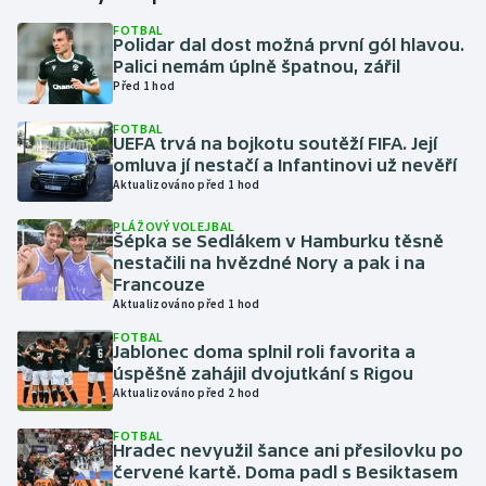
FOTBAL
Polidar dal dost možná první gól hlavou.
Gymnastika
Palici nemám úplně špatnou, zářil
Před 1 hod
Házená
FOTBAL
UEFA trvá na bojkotu soutěží FIFA. Její
Jezdectví
omluva jí nestačí a Infantinovi už nevěří
Aktualizováno před 1 hod
Judo
PLÁŽOVÝ VOLEJBAL
Šépka se Sedlákem v Hamburku těsně
Krasobruslení
nestačili na hvězdné Nory a pak i na
Francouze
Aktualizováno před 1 hod
Lezení
FOTBAL
Jablonec doma splnil roli favorita a
Lyže a snowboard
úspěšně zahájil dvojutkání s Rigou
Aktualizováno před 2 hod
Moderní pětiboj
FOTBAL
Hradec nevyužil šance ani přesilovku po
Motorsport
červené kartě. Doma padl s Besiktasem