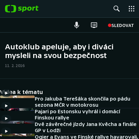
POPULÁRNÍ
SLEDOVAT
Fotbal
Autoklub apeluje, aby i diváci
mysleli na svou bezpečnost
Hokej
11. 2. 2016
Tenis
Atletika
Videa k tématu
Cyklistika
Pro Jakuba Terešáka skončila po pádu
sezona MČR v motokrosu
Pajari po Estonsku vyhrál i domácí
DALŠÍ SPORTY
Finskou rallye
Dvě závěrečné jízdy Jana Kvěcha a finále
Americký fotbal
NEPŘEHLÉDNĚTE
GP v Lodži
Ogier a Evans ve Finské rallye havarovali,