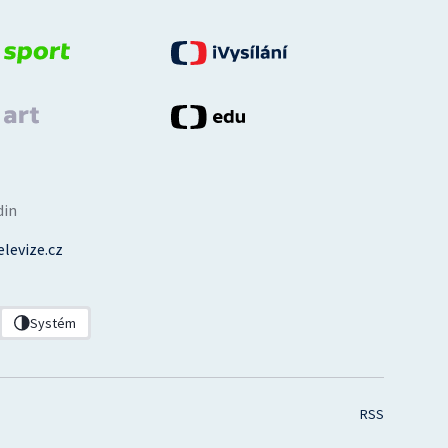
din
levize.cz
Systém
RSS