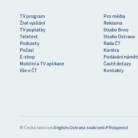
TV program
Pro média
Živé vysílání
Reklama
TV poplatky
Studio Brno
Teletext
Studio Ostrava
Podcasty
Rada ČT
Počasí
Kariéra
E-shop
Podávání námět
Mobilní a TV aplikace
Časté dotazy
Vše o ČT
Kontakty
•
•
•
© Česká televize
English
Ochrana soukromí
Přístupnost