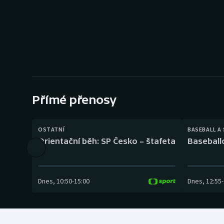
Curling
Dostihy
Florbal
Futsal
Přímé přenosy
Golf
Gymnastika
OSTATNÍ
BASEBALL A
Orientační běh: SP Česko – štafeta
Baseball
Dnes
,
10:50
-
15:00
Dnes
,
12:55
-