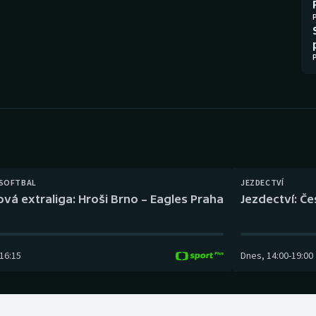
Moderní pětiboj
Triatlon
Motorsport
Veslování
Olympijské hry
Vodní slalom
Parasport
Volejbal
Plavání
Ostatní
Plážový volejbal
 SOFTBAL
JEZDECTVÍ
ová extraliga: Hroši Brno – Eagles Praha
Jezdectví: Č
16:15
Dnes
,
14:00
-
19:00