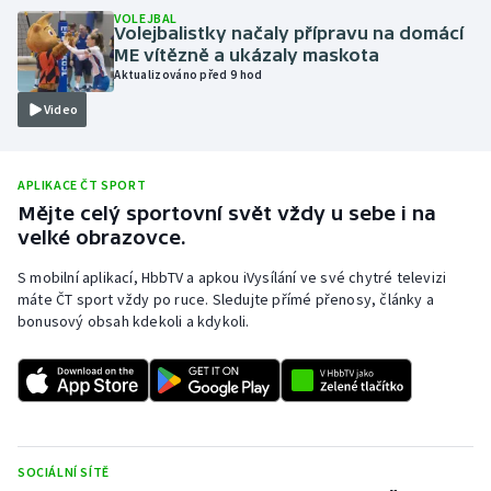
VOLEJBAL
Olympijské hry
Volejbalistky načaly přípravu na domácí
ME vítězně a ukázaly maskota
Aktualizováno před 9 hod
Parasport
Video
Plavání
APLIKACE ČT SPORT
Plážový volejbal
Mějte celý sportovní svět vždy u sebe i na
velké obrazovce.
Ragby
S mobilní aplikací, HbbTV a apkou iVysílání ve své chytré televizi
Rychlobruslení
máte ČT sport vždy po ruce. Sledujte přímé přenosy, články a
bonusový obsah kdekoli a kdykoli.
Rychlostní kanoistika
Short track
Sportovní střelba
SOCIÁLNÍ SÍTĚ