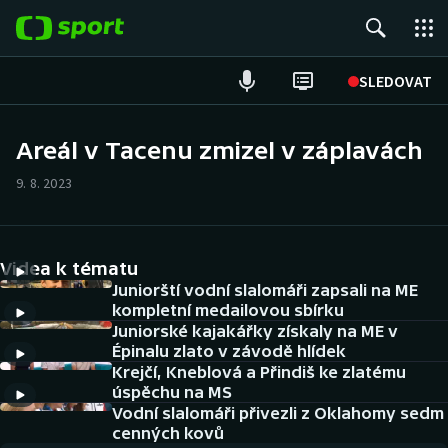
POPULÁRNÍ
SLEDOVAT
Fotbal
Areál v Tacenu zmizel v záplavách
Hokej
9. 8. 2023
Tenis
Videa k tématu
Atletika
Juniorští vodní slalomáři zapsali na ME
kompletní medailovou sbírku
Cyklistika
Juniorské kajakářky získaly na ME v
Épinalu zlato v závodě hlídek
DALŠÍ SPORTY
Krejčí, Kneblová a Přindiš ke zlatému
úspěchu na MS
Americký fotbal
Vodní slalomáři přivezli z Oklahomy sedm
NEPŘEHLÉDNĚTE
cenných kovů