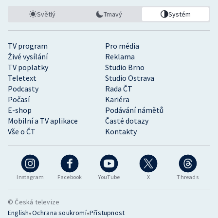
Světlý
Tmavý
Systém
TV program
Pro média
Živé vysílání
Reklama
TV poplatky
Studio Brno
Teletext
Studio Ostrava
Podcasty
Rada ČT
Počasí
Kariéra
E-shop
Podávání námětů
Mobilní a TV aplikace
Časté dotazy
Vše o ČT
Kontakty
Instagram
Facebook
YouTube
X
Threads
© Česká televize
•
•
English
Ochrana soukromí
Přístupnost