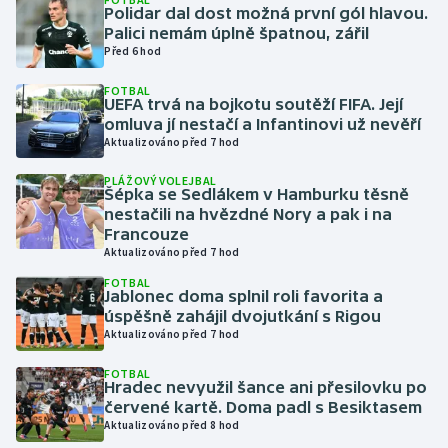
Polidar dal dost možná první gól hlavou.
Palici nemám úplně špatnou, zářil
Gymnastika
Před 6 hod
FOTBAL
Házená
UEFA trvá na bojkotu soutěží FIFA. Její
omluva jí nestačí a Infantinovi už nevěří
Jezdectví
Aktualizováno před 7 hod
PLÁŽOVÝ VOLEJBAL
Judo
Šépka se Sedlákem v Hamburku těsně
nestačili na hvězdné Nory a pak i na
Francouze
Krasobruslení
Aktualizováno před 7 hod
FOTBAL
Lezení
Jablonec doma splnil roli favorita a
úspěšně zahájil dvojutkání s Rigou
Lyže a snowboard
Aktualizováno před 7 hod
FOTBAL
Moderní pětiboj
Hradec nevyužil šance ani přesilovku po
červené kartě. Doma padl s Besiktasem
Aktualizováno před 8 hod
Motorsport