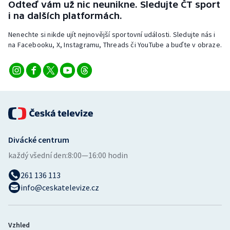
Odteď vám už nic neunikne. Sledujte ČT sport
Stolní tenis
i na dalších platformách.
Triatlon
Nenechte si nikde ujít nejnovější sportovní události. Sledujte nás i
na Facebooku, X, Instagramu, Threads či YouTube a buďte v obraze.
Veslování
Vodní slalom
Volejbal
Ostatní
Divácké centrum
každý všední den:
8:00—16:00 hodin
261 136 113
info@ceskatelevize.cz
Vzhled