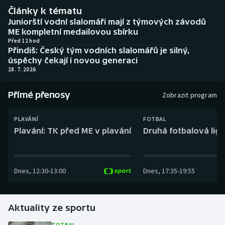
Baseball a softbal
Soutěže
Články k tématu
Juniorští vodní slalomáři mají z týmových závodů
Basketbal
Historické návraty
ME kompletní medailovou sbírku
Před 12 hod
Přindiš: Český tým vodních slalomářů je silný,
Biatlon
Aplikace ČT sport
úspěchy čekají i novou generaci
28. 7. 2026
Boby a skeleton
AZ kvíz
Přímé přenosy
Zobrazit program
Box
PLAVÁNÍ
FOTBAL
Curling
Plavání: TK před ME v plavání
Druhá fotbalová liga
Dostihy
Dnes
,
12:30
-
13:00
Dnes
,
17:35
-
19:55
Florbal
Futsal
Aktuality ze sportu
Golf
FOTBAL