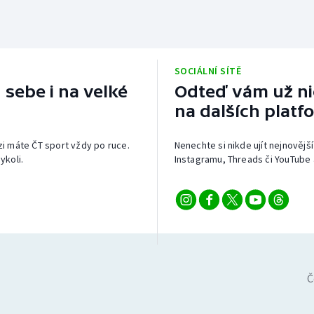
SOCIÁLNÍ SÍTĚ
 sebe i na velké
Odteď vám už nic
na dalších platf
izi máte ČT sport vždy po ruce.
Nenechte si nikde ujít nejnovější
ykoli.
Instagramu, Threads či YouTube 
Č