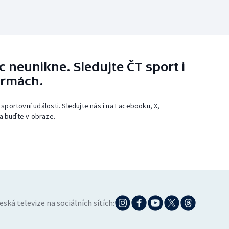
 neunikne. Sledujte ČT sport i
ormách.
 sportovní události. Sledujte nás i na Facebooku, X,
a buďte v obraze.
eská televize na sociálních sítích: