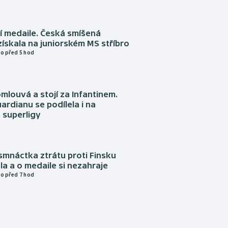
í medaile. Česká smíšená
získala na juniorském MS stříbro
o před 5 hod
omlouvá a stojí za Infantinem.
ardianu se podílela i na
 superligy
mnáctka ztrátu proti Finsku
a a o medaile si nezahraje
o před 7 hod