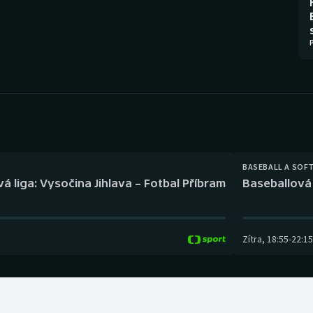
Moderní pětiboj
Triatlon
Motorsport
Veslování
Olympijské hry
Vodní slalom
Parasport
Volejbal
Plavání
Ostatní
BASEBALL A SOF
Plážový volejbal
á liga: Vysočina Jihlava – Fotbal Příbram
Baseballová 
Zítra
,
18:55
-
22:15