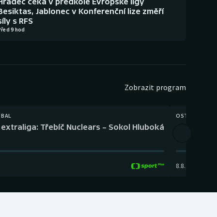
Hradec čeká v předkole Evropské ligy
Besiktas, Jablonec v Konferenční lize změří
síly s RFS
Před 9 hod
Zobrazit program
TBAL
OSTATNÍ
extraliga: Třebíč Nuclears – Sokol Hluboká
Orientační
8.8.
,
14:00
-
17: