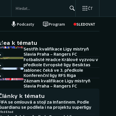
ČT
Podcasty
Program
SLEDOVAT
NEPŘEHLÉDNĚTE
Soutěže
idea k tématu
Sestřih kvalifikace Ligy mistryň
Historické návraty
Slavia Praha – Rangers FC
Fotbalisté Hradce Králové vyzvou v
Aplikace ČT sport
předkole Evropské ligy Besiktas
Jablonec čeká ve 3. předkole
AZ kvíz
Konferenční ligy RFS Riga
Záznam kvalifikace Ligy mistryň
Slavia Praha – Rangers FC
Články k tématu
FIFA se omlouvá a stojí za Infantinem. Podle
Guardianu se podílela i na projektu superligy
Před 6 hod