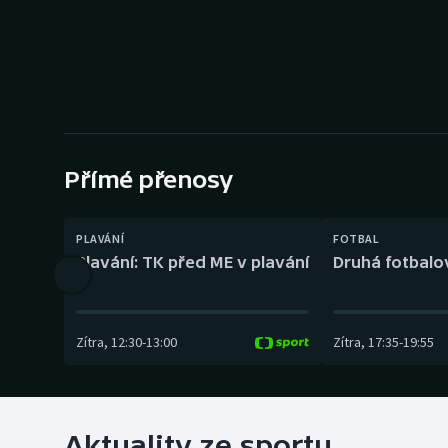
Curling
Dostihy
Florbal
Futsal
Přímé přenosy
Golf
PLAVÁNÍ
FOTBAL
Gymnastika
Plavání: TK před ME v plavání
Druhá fotbalov
Zítra
,
12:30
-
13:00
Zítra
,
17:35
-
19:55
Aktuality ze sportu