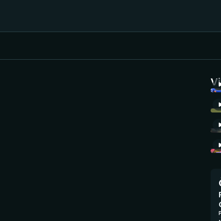
Házená
Ragby
V
Jezdectví
Rychlobruslení
Rychlostní
Judo
kanoistika
Krasobruslení
Short track
Lezení
Sportovní střelba
Lyže a snowboard
Stolní tenis