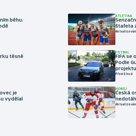
ATLETIKA
ním běhu.
Senzačn
rodě
štafeta 
Aktualizován
FOTBAL
rku těsně
FIFA se 
Podle Gu
projektu
Před 6 hod
HOKEJ
ovec je
Česká os
u vydělal
nedotáhl
Aktualizován