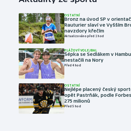
OSTATNÍ
Bronz na úvod SP v orientač
Rauturier slaví ve Vyšším B
navzdory křečím
Aktualizováno před 1 hod
PLÁŽOVÝ VOLEJBAL
Šépka se Sedlákem v Hambu
nestačili na Nory
Před 4 hod
OSTATNÍ
Nejlépe placený český sport
opět Pastrňák, podle Forbes
275 milionů
Před 5 hod