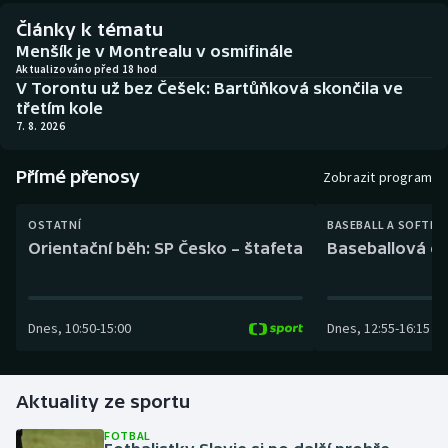
Baseball a softbal
Soutěže
Články k tématu
Menšík je v Montrealu v osmifinále
Basketbal
Historické návraty
Aktualizováno před 18 hod
V Torontu už bez Češek: Bartůňková skončila ve
třetím kole
Biatlon
Aplikace ČT sport
7. 8. 2026
Boby a skeleton
AZ kvíz
Přímé přenosy
Zobrazit program
Box
OSTATNÍ
BASEBALL A SOFTBA
Orientační běh: SP Česko – štafeta
Baseballová ex
Curling
Dostihy
Dnes
,
10:50
-
15:00
Dnes
,
12:55
-
16:15
Florbal
Futsal
Aktuality ze sportu
FOTBAL
Golf