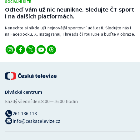
SOCIÁLNÍ SÍTĚ
Stolní tenis
Odteď vám už nic neunikne. Sledujte ČT sport
i na dalších platformách.
Triatlon
Nenechte si nikde ujít nejnovější sportovní události. Sledujte nás i
Veslování
na Facebooku, X, Instagramu, Threads či YouTube a buďte v obraze.
Vodní slalom
Volejbal
Ostatní
Divácké centrum
každý všední den:
8:00—16:00 hodin
261 136 113
info@ceskatelevize.cz