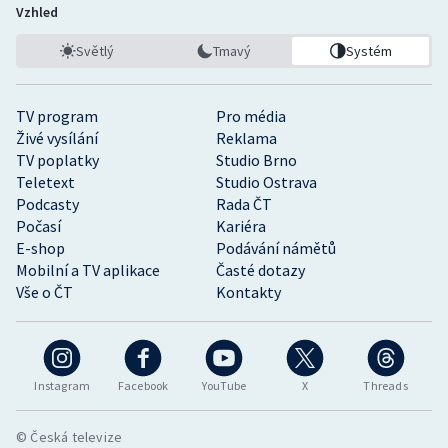
Vzhled
Světlý
Tmavý
Systém
TV program
Pro média
Živé vysílání
Reklama
TV poplatky
Studio Brno
Teletext
Studio Ostrava
Podcasty
Rada ČT
Počasí
Kariéra
E-shop
Podávání námětů
Mobilní a TV aplikace
Časté dotazy
Vše o ČT
Kontakty
Instagram
Facebook
YouTube
X
Threads
© Česká televize