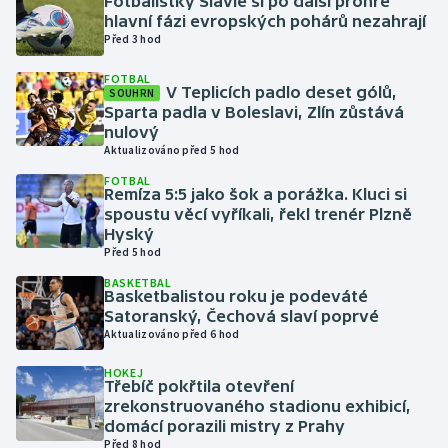
Fotbalistky Slavie si po další prohře
hlavní fázi evropských pohárů nezahrají
Před 3 hod
Gymnastika
FOTBAL
V Teplicích padlo deset gólů,
Házená
SOUHRN
Sparta padla v Boleslavi, Zlín zůstává
nulový
Jezdectví
Aktualizováno před 5 hod
FOTBAL
Judo
Remíza 5:5 jako šok a porážka. Kluci si
spoustu věcí vyříkali, řekl trenér Plzně
Hyský
Krasobruslení
Před 5 hod
BASKETBAL
Lezení
Basketbalistou roku je podeváté
Satoranský, Čechová slaví poprvé
Lyže a snowboard
Aktualizováno před 6 hod
HOKEJ
Moderní pětiboj
Třebíč pokřtila otevření
zrekonstruovaného stadionu exhibicí,
domácí porazili mistry z Prahy
Motorsport
Před 8 hod