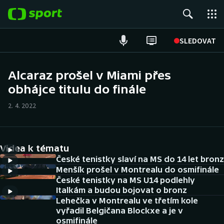
POPULÁRNÍ
SLEDOVAT
Fotbal
Alcaraz prošel v Miami přes
obhájce titulu do finále
Hokej
2. 4. 2022
Tenis
Atletika
Videa k tématu
Cyklistika
České tenistky slaví na MS do 14 let bronz
Menšík prošel v Montrealu do osmifinále
České tenistky na MS U14 podlehly
DALŠÍ SPORTY
Italkám a budou bojovat o bronz
Lehečka v Montrealu ve třetím kole
Americký fotbal
NEPŘEHLÉDNĚTE
vyřadil Belgičana Blockxe a je v
osmifinále