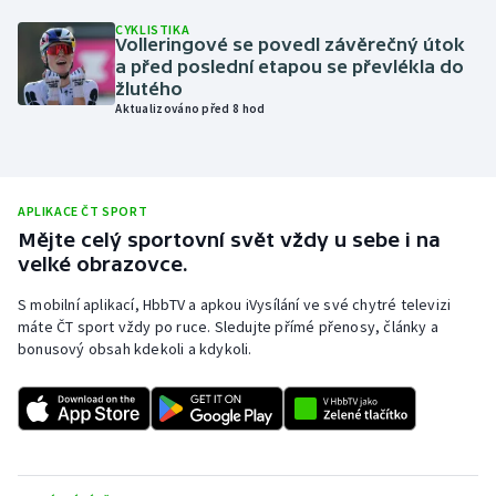
CYKLISTIKA
Olympijské hry
Volleringové se povedl závěrečný útok
a před poslední etapou se převlékla do
Parasport
žlutého
Aktualizováno před 8 hod
Plavání
Plážový volejbal
APLIKACE ČT SPORT
Mějte celý sportovní svět vždy u sebe i na
Ragby
velké obrazovce.
Rychlobruslení
S mobilní aplikací, HbbTV a apkou iVysílání ve své chytré televizi
máte ČT sport vždy po ruce. Sledujte přímé přenosy, články a
bonusový obsah kdekoli a kdykoli.
Rychlostní kanoistika
Short track
Sportovní střelba