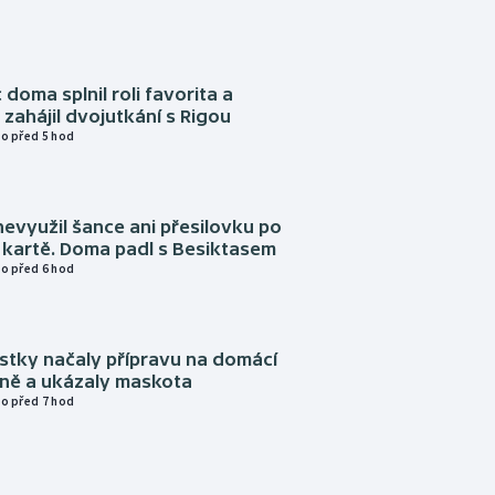
 doma splnil roli favorita a
zahájil dvojutkání s Rigou
o před 5 hod
evyužil šance ani přesilovku po
 kartě. Doma padl s Besiktasem
o před 6 hod
istky načaly přípravu na domácí
zně a ukázaly maskota
o před 7 hod