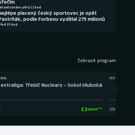
křečím
Aktualizováno před 11 hod
Nejlépe placený český sportovec je opět
Pastrňák, podle Forbesu vydělal 275 milionů
Před 15 hod
Zobrazit program
TBAL
OSTATNÍ
extraliga: Třebíč Nuclears – Sokol Hluboká
Orientační
5
Zítra
,
14:00
-
17