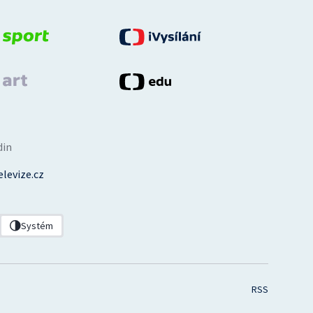
din
levize.cz
Systém
RSS