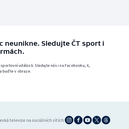
 neunikne. Sledujte ČT sport i
ormách.
 sportovní události. Sledujte nás i na Facebooku, X,
a buďte v obraze.
eská televize na sociálních sítích: