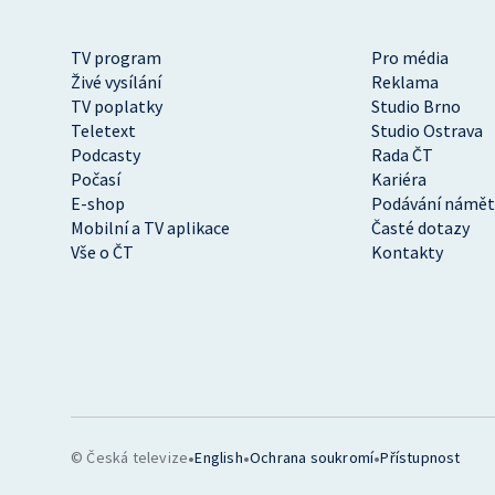
TV program
Pro média
Živé vysílání
Reklama
TV poplatky
Studio Brno
Teletext
Studio Ostrava
Podcasty
Rada ČT
Počasí
Kariéra
E-shop
Podávání námět
Mobilní a TV aplikace
Časté dotazy
Vše o ČT
Kontakty
•
•
•
© Česká televize
English
Ochrana soukromí
Přístupnost