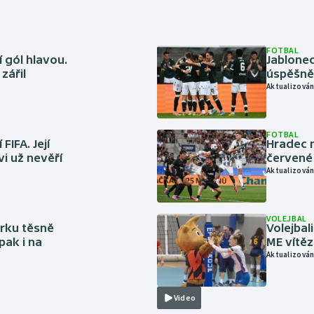
FOTBAL
 gól hlavou.
Jablonec
zářil
úspěšně 
Aktualizován
FOTBAL
FIFA. Její
Hradec n
vi už nevěří
červené
Aktualizován
VOLEJBAL
rku těsně
Volejbal
pak i na
ME vítě
Aktualizován
Video