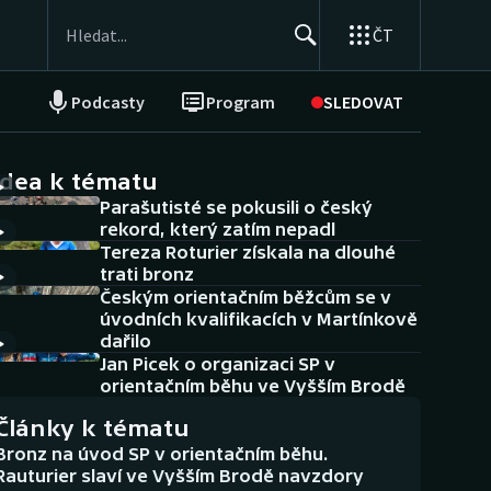
ČT
Podcasty
Program
SLEDOVAT
NEPŘEHLÉDNĚTE
Soutěže
idea k tématu
Parašutisté se pokusili o český
Historické návraty
rekord, který zatím nepadl
Tereza Roturier získala na dlouhé
Aplikace ČT sport
trati bronz
Českým orientačním běžcům se v
AZ kvíz
úvodních kvalifikacích v Martínkově
dařilo
Jan Picek o organizaci SP v
orientačním běhu ve Vyšším Brodě
Články k tématu
Bronz na úvod SP v orientačním běhu.
Rauturier slaví ve Vyšším Brodě navzdory