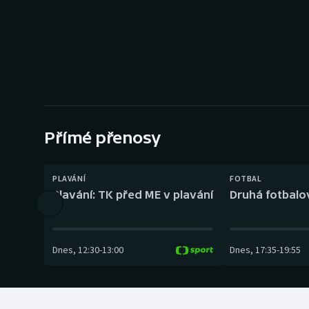
Curling
Dostihy
Florbal
Futsal
Přímé přenosy
Golf
Gymnastika
PLAVÁNÍ
FOTBAL
Plavání: TK před ME v plavání
Druhá fotbalov
Dnes
,
12:30
-
13:00
Dnes
,
17:35
-
19:55