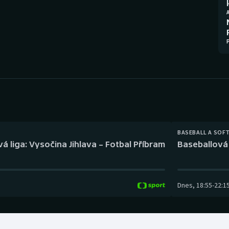
Moderní pětiboj
Triatlon
Motorsport
Veslování
Olympijské hry
Vodní slalom
Parasport
Volejbal
Plavání
Ostatní
Plážový volejbal
BASEBALL A SOF
á liga: Vysočina Jihlava – Fotbal Příbram
Baseballová 
Dnes
,
18:55
-
22:1