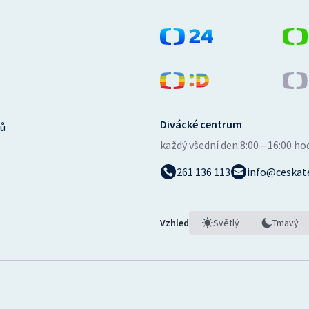
Divácké centrum
ů
každý všední den:
8:00—16:00 ho
261 136 113
info@ceskate
Vzhled
Světlý
Tmavý