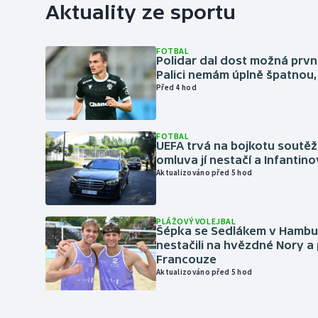
Aktuality ze sportu
FOTBAL
Polidar dal dost možná první
Palici nemám úplně špatnou, 
Před 4 hod
FOTBAL
UEFA trvá na bojkotu soutěží 
omluva jí nestačí a Infantino
Aktualizováno před 5 hod
PLÁŽOVÝ VOLEJBAL
Šépka se Sedlákem v Hambu
nestačili na hvězdné Nory a 
Francouze
Aktualizováno před 5 hod