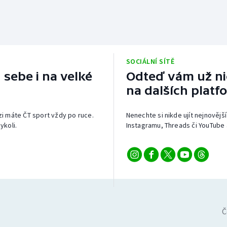
SOCIÁLNÍ SÍTĚ
 sebe i na velké
Odteď vám už nic
na dalších platf
izi máte ČT sport vždy po ruce.
Nenechte si nikde ujít nejnovější
ykoli.
Instagramu, Threads či YouTube 
Č