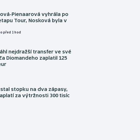
tová-Pienaarová vyhrála po
etapu Tour, Nosková byla v
o před 1 hod
áhl nejdražší transfer ve své
. Za Diomandeho zaplatil 125
eur
stal stopku na dva zápasy,
aplatí za výtržnosti 300 tisíc