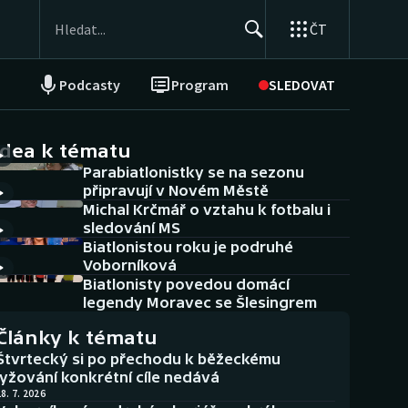
ČT
Podcasty
Program
SLEDOVAT
NEPŘEHLÉDNĚTE
Soutěže
idea k tématu
Parabiatlonistky se na sezonu
Historické návraty
připravují v Novém Městě
Michal Krčmář o vztahu k fotbalu i
Aplikace ČT sport
sledování MS
Biatlonistou roku je podruhé
AZ kvíz
Voborníková
Biatlonisty povedou domácí
legendy Moravec se Šlesingrem
Články k tématu
Štvrtecký si po přechodu k běžeckému
lyžování konkrétní cíle nedává
8. 7. 2026