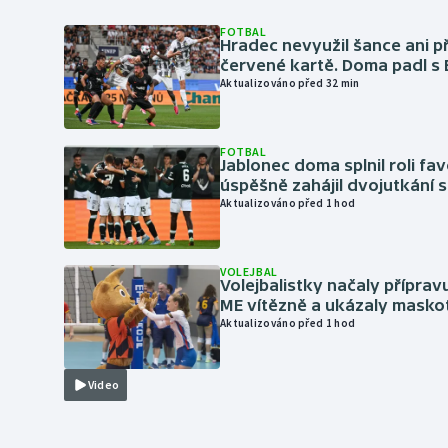
FOTBAL
Hradec nevyužil šance ani p
červené kartě. Doma padl s
Aktualizováno před 32 min
FOTBAL
Jablonec doma splnil roli fav
úspěšně zahájil dvojutkání 
Aktualizováno před 1 hod
VOLEJBAL
Volejbalistky načaly přípra
ME vítězně a ukázaly masko
Aktualizováno před 1 hod
Video