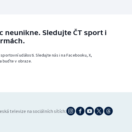
 neunikne. Sledujte ČT sport i
ormách.
 sportovní události. Sledujte nás i na Facebooku, X,
a buďte v obraze.
eská televize na sociálních sítích: