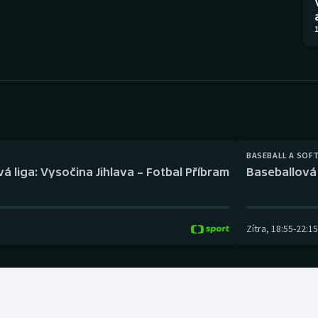
Moderní pětiboj
Triatlon
1
Motorsport
Veslování
Olympijské hry
Vodní slalom
Parasport
Volejbal
Plavání
Ostatní
BASEBALL A SOF
á liga: Vysočina Jihlava – Fotbal Příbram
Baseballová 
Plážový volejbal
Zítra
,
18:55
-
22:15