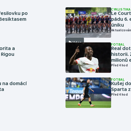
CYKLISTIKA
řesilovku po
Le Cour
 Besiktasem
pádu 6. 
úniku
Aktualizován
Video
FOTBAL
orita a
Real dot
s Rigou
historii
milionů 
Před 4 hod
FOTBAL
vu na domácí
Kušej do
ta
Sparta z
Před 4 hod