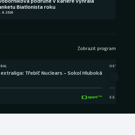
Voborníková podruhé v kariéře vyhrála
anketu Biatlonista roku
. 6. 2026
Zobrazit program
TBAL
OSTATNÍ
extraliga: Třebíč Nuclears – Sokol Hluboká
Orientační
8.8.
,
14:00
-
17: