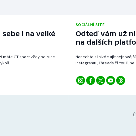
SOCIÁLNÍ SÍTĚ
 sebe i na velké
Odteď vám už nic
na dalších platf
izi máte ČT sport vždy po ruce.
Nenechte si nikde ujít nejnovější
ykoli.
Instagramu, Threads či YouTube 
Č