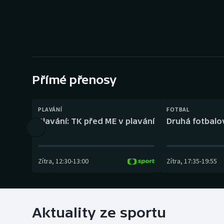
Curling
Dostihy
Florbal
Futsal
Přímé přenosy
Golf
PLAVÁNÍ
FOTBAL
Plavání: TK před ME v plavání
Druhá fotbalov
Gymnastika
Zítra
,
12:30
-
13:00
Zítra
,
17:35
-
19:55
Aktuality ze sportu