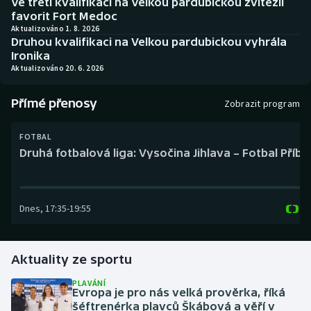
Ve třetí kvalifikaci na Velkou pardubickou zvítězil
Baseball a softbal
Soutěže
favorit Fort Medoc
Aktualizováno 1. 8. 2026
Druhou kvalifikaci na Velkou pardubickou vyhrála
Basketbal
Historické návraty
Ironika
Aktualizováno 20. 6. 2026
Biatlon
Aplikace ČT sport
Přímé přenosy
Zobrazit program
Boby a skeleton
AZ kvíz
FOTBAL
Box
Druhá fotbalová liga: Vysočina Jihlava – Fotbal Příb
Curling
Dnes
,
17:35
-
19:55
Dostihy
Florbal
Aktuality ze sportu
Futsal
PLAVÁNÍ
Evropa je pro nás velká prověrka, říká
šéftrenérka plavců Škábová a věří v
Golf