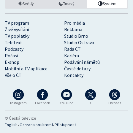
Světlý
Tmavý
Systém
TV program
Pro média
Živé vysílání
Reklama
TV poplatky
Studio Brno
Teletext
Studio Ostrava
Podcasty
Rada ČT
Počasí
Kariéra
E-shop
Podávání námětů
Mobilní a TV aplikace
Časté dotazy
Vše o ČT
Kontakty
Instagram
Facebook
YouTube
X
Threads
© Česká televize
•
•
English
Ochrana soukromí
Přístupnost