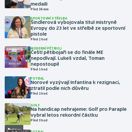
medaili
Před 36 min
Gymnastika
SPORTOVNÍ STŘELBA
Šindlerová vybojovala titul mistryně
Házená
Evropy do 23 let ve střelbě ze sportovní
pistole
Před 1 hod
Jezdectví
MODERNÍ PĚTIBOJ
Čeští pětibojaři se do finále ME
Judo
nepodívají. Lukeš vzdal, Toman
nepostoupil
Krasobruslení
Před 1 hod
FOTBAL
Norové vyzývají Infantina k rezignaci,
Lezení
ztratil podle nich důvěru
Před 2 hod
Lyže a snowboard
GOLF
Na handicap nehrajeme: Golf pro Paraple
Moderní pětiboj
vybral letos rekordní částku
Před 3 hod
Motorsport
Video
FOTBAL