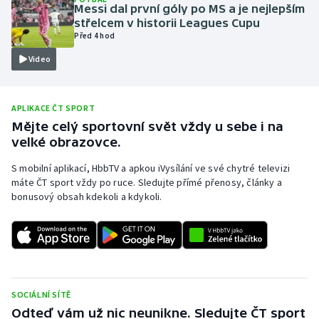
Messi dal první góly po MS a je nejlepším
Olympijské hry
střelcem v historii Leagues Cupu
Před 4 hod
Parasport
Video
Plavání
APLIKACE ČT SPORT
Plážový volejbal
Mějte celý sportovní svět vždy u sebe i na
velké obrazovce.
Ragby
S mobilní aplikací, HbbTV a apkou iVysílání ve své chytré televizi
máte ČT sport vždy po ruce. Sledujte přímé přenosy, články a
Rychlobruslení
bonusový obsah kdekoli a kdykoli.
Rychlostní kanoistika
Short track
Sportovní střelba
SOCIÁLNÍ SÍTĚ
Odteď vám už nic neunikne. Sledujte ČT sport