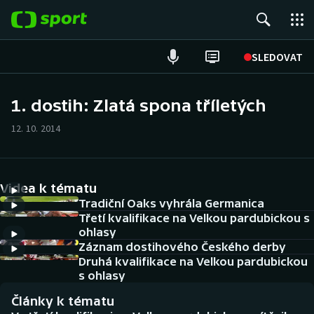
POPULÁRNÍ
SLEDOVAT
Fotbal
1. dostih: Zlatá spona tříletých
Hokej
12. 10. 2014
Tenis
Videa k tématu
Atletika
Tradiční Oaks vyhrála Germanica
Třetí kvalifikace na Velkou pardubickou s
Cyklistika
ohlasy
Záznam dostihového Českého derby
DALŠÍ SPORTY
Druhá kvalifikace na Velkou pardubickou
s ohlasy
Americký fotbal
NEPŘEHLÉDNĚTE
Články k tématu