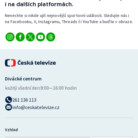
i na dalších platformách.
Stolní tenis
Nenechte si nikde ujít nejnovější sportovní události. Sledujte nás i
Triatlon
na Facebooku, X, Instagramu, Threads či YouTube a buďte v obraze.
Veslování
Vodní slalom
Volejbal
Ostatní
Divácké centrum
každý všední den:
8:00—16:00 hodin
261 136 113
info@ceskatelevize.cz
Vzhled