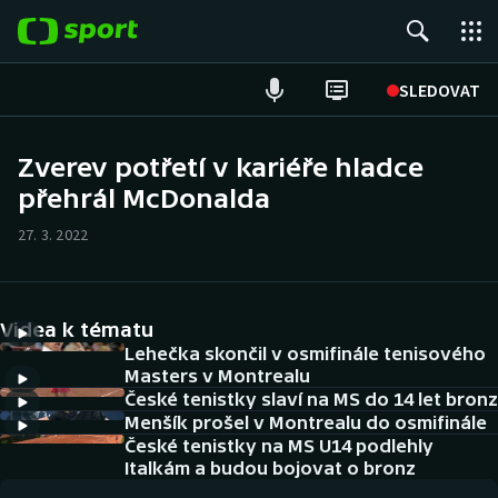
POPULÁRNÍ
SLEDOVAT
Fotbal
Zverev potřetí v kariéře hladce
přehrál McDonalda
Hokej
27. 3. 2022
Tenis
Atletika
Videa k tématu
Cyklistika
Lehečka skončil v osmifinále tenisového
Masters v Montrealu
České tenistky slaví na MS do 14 let bronz
DALŠÍ SPORTY
Menšík prošel v Montrealu do osmifinále
České tenistky na MS U14 podlehly
Americký fotbal
NEPŘEHLÉDNĚTE
Italkám a budou bojovat o bronz