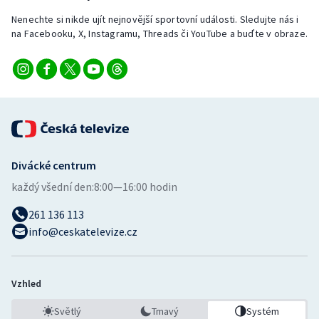
Stolní tenis
Nenechte si nikde ujít nejnovější sportovní události. Sledujte nás i
na Facebooku, X, Instagramu, Threads či YouTube a buďte v obraze.
Triatlon
Veslování
Vodní slalom
Volejbal
Divácké centrum
Ostatní
každý všední den:
8:00—16:00 hodin
261 136 113
info@ceskatelevize.cz
Vzhled
Světlý
Tmavý
Systém