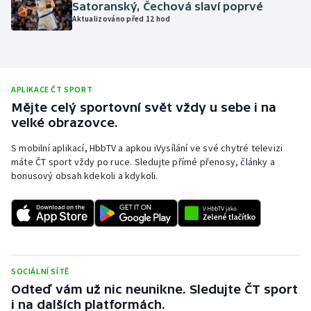
Satoranský, Čechová slaví poprvé
Olympijské hry
Aktualizováno před 12 hod
Parasport
Plavání
APLIKACE ČT SPORT
Mějte celý sportovní svět vždy u sebe i na
Plážový volejbal
velké obrazovce.
S mobilní aplikací, HbbTV a apkou iVysílání ve své chytré televizi
Ragby
máte ČT sport vždy po ruce. Sledujte přímé přenosy, články a
bonusový obsah kdekoli a kdykoli.
Rychlobruslení
Rychlostní kanoistika
Short track
SOCIÁLNÍ SÍTĚ
Sportovní střelba
Odteď vám už nic neunikne. Sledujte ČT sport
i na dalších platformách.