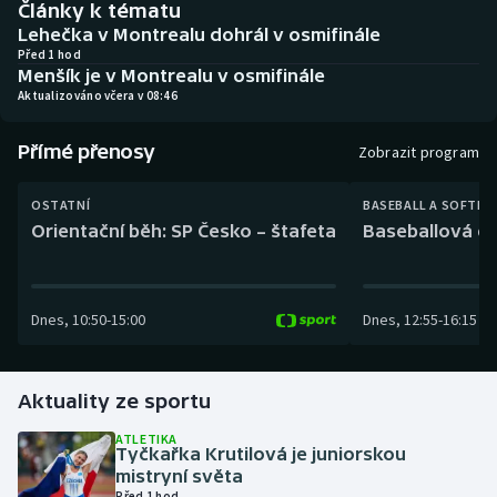
Články k tématu
Baseball a softbal
Soutěže
Lehečka v Montrealu dohrál v osmifinále
Před 1 hod
Basketbal
Historické návraty
Menšík je v Montrealu v osmifinále
Aktualizováno včera v 08:46
Biatlon
Aplikace ČT sport
Přímé přenosy
Zobrazit program
Boby a skeleton
AZ kvíz
OSTATNÍ
BASEBALL A SOFTBA
Box
Orientační běh: SP Česko – štafeta
Baseballová ex
Curling
Dnes
,
10:50
-
15:00
Dnes
,
12:55
-
16:15
Dostihy
Florbal
Aktuality ze sportu
Futsal
ATLETIKA
Tyčkařka Krutilová je juniorskou
mistryní světa
Golf
Před 1 hod