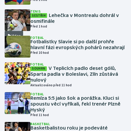
TENIS
Gymnastika
Lehečka v Montrealu dohrál v
SESTŘIH
osmifinále
Před 1 hod
Házená
Video
FOTBAL
Jezdectví
Fotbalistky Slavie si po další prohře
hlavní fázi evropských pohárů nezahrají
Před 10 hod
Judo
FOTBAL
V Teplicích padlo deset gólů,
SOUHRN
Krasobruslení
Sparta padla v Boleslavi, Zlín zůstává
nulový
Lezení
Aktualizováno před 11 hod
FOTBAL
Lyže a snowboard
Remíza 5:5 jako šok a porážka. Kluci si
spoustu věcí vyříkali, řekl trenér Plzně
Hyský
Moderní pětiboj
Před 11 hod
BASKETBAL
Motorsport
Basketbalistou roku je podeváté