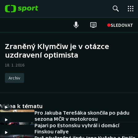
POPULÁRNÍ
SLEDOVAT
Fotbal
Zraněný Klymčiw je v otázce
uzdravení optimista
Hokej
18. 1. 2016
Tenis
Archiv
Atletika
Cyklistika
Videa k tématu
DALŠÍ SPORTY
Pro Jakuba Terešáka skončila po pádu
sezona MČR v motokrosu
Pajari po Estonsku vyhrál i domácí
Americký fotbal
NEPŘEHLÉDNĚTE
Finskou rallye