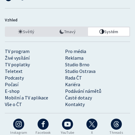
Vzhled
Světlý
Tmavý
Systém
TV program
Pro média
Živé vysílání
Reklama
TV poplatky
Studio Brno
Teletext
Studio Ostrava
Podcasty
Rada ČT
Počasí
Kariéra
E-shop
Podávání námětů
Mobilní a TV aplikace
Časté dotazy
Vše o ČT
Kontakty
Instagram
Facebook
YouTube
X
Threads