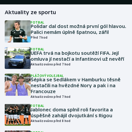
Aktuality ze sportu
Gymnastika
FOTBAL
Polidar dal dost možná první gól hlavou.
Házená
Palici nemám úplně špatnou, zářil
Před 7 hod
Jezdectví
FOTBAL
UEFA trvá na bojkotu soutěží FIFA. Její
Judo
omluva jí nestačí a Infantinovi už nevěří
Aktualizováno před 7 hod
Krasobruslení
PLÁŽOVÝ VOLEJBAL
Šépka se Sedlákem v Hamburku těsně
Lezení
nestačili na hvězdné Nory a pak i na
Francouze
Aktualizováno před 7 hod
Lyže a snowboard
FOTBAL
Jablonec doma splnil roli favorita a
Moderní pětiboj
úspěšně zahájil dvojutkání s Rigou
Aktualizováno před 8 hod
Motorsport