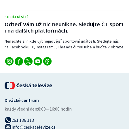
Stolní tenis
SOCIÁLNÍ SÍTĚ
Triatlon
Odteď vám už nic neunikne. Sledujte ČT sport
i na dalších platformách.
Veslování
Nenechte si nikde ujít nejnovější sportovní události. Sledujte nás i
Vodní slalom
na Facebooku, X, Instagramu, Threads či YouTube a buďte v obraze.
Volejbal
Ostatní
Divácké centrum
každý všední den:
8:00—16:00 hodin
261 136 113
info@ceskatelevize.cz