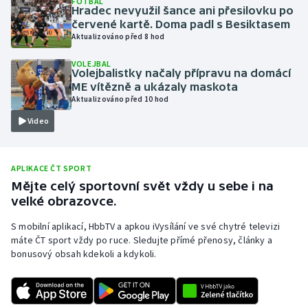
FOTBAL
Hradec nevyužil šance ani přesilovku po
Olympijské hry
červené kartě. Doma padl s Besiktasem
Aktualizováno před 8 hod
Parasport
VOLEJBAL
Volejbalistky načaly přípravu na domácí
Plavání
ME vítězně a ukázaly maskota
Aktualizováno před 10 hod
Plážový volejbal
Video
Ragby
APLIKACE ČT SPORT
Rychlobruslení
Mějte celý sportovní svět vždy u sebe i na
velké obrazovce.
Rychlostní kanoistika
S mobilní aplikací, HbbTV a apkou iVysílání ve své chytré televizi
máte ČT sport vždy po ruce. Sledujte přímé přenosy, články a
Short track
bonusový obsah kdekoli a kdykoli.
Sportovní střelba