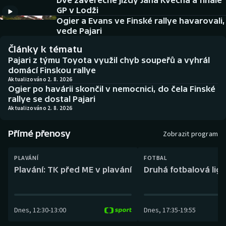
Dvě závěrečné jízdy Jana Kvěcha a finále
Baseball a softbal
Soutěže
GP v Lodži
Ogier a Evans ve Finské rallye havarovali,
Basketbal
Historické návraty
vede Pajari
Články k tématu
Biatlon
Aplikace ČT sport
Pajari z týmu Toyota využil chyb soupeřů a vyhrál
domácí Finskou rallye
Boby a skeleton
AZ kvíz
Aktualizováno 2. 8. 2026
Ogier po havárii skončil v nemocnici, do čela Finské
rallye se dostal Pajari
Box
Aktualizováno 2. 8. 2026
Curling
Přímé přenosy
Zobrazit program
Dostihy
PLAVÁNÍ
FOTBAL
Plavání: TK před ME v plavání
Druhá fotbalová liga
Florbal
Futsal
Dnes
,
12:30
-
13:00
Dnes
,
17:35
-
19:55
Golf