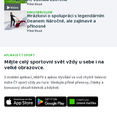
Před 9 hod
Olympijské hry
Video
KRASOBRUSLENÍ
Mrázkovi o spolupráci s legendárním
Parasport
Deanem: Náročné, ale zajímavé a
přínosné
Před 9 hod
Plavání
Plážový volejbal
APLIKACE ČT SPORT
Ragby
Mějte celý sportovní svět vždy u sebe i na
velké obrazovce.
Rychlobruslení
S mobilní aplikací, HbbTV a apkou iVysílání ve své chytré televizi
máte ČT sport vždy po ruce. Sledujte přímé přenosy, články a
Rychlostní kanoistika
bonusový obsah kdekoli a kdykoli.
Short track
Sportovní střelba