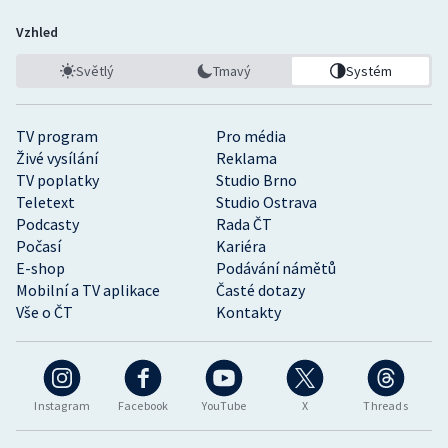
Vzhled
Světlý
Tmavý
Systém
TV program
Pro média
Živé vysílání
Reklama
TV poplatky
Studio Brno
Teletext
Studio Ostrava
Podcasty
Rada ČT
Počasí
Kariéra
E-shop
Podávání námětů
Mobilní a TV aplikace
Časté dotazy
Vše o ČT
Kontakty
Instagram
Facebook
YouTube
X
Threads