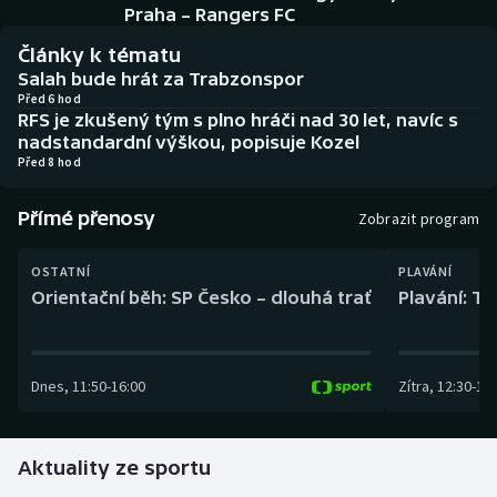
Baseball a softbal
Soutěže
Praha – Rangers FC
Články k tématu
Basketbal
Historické návraty
Salah bude hrát za Trabzonspor
Před 6 hod
RFS je zkušený tým s plno hráči nad 30 let, navíc s
Biatlon
Aplikace ČT sport
nadstandardní výškou, popisuje Kozel
Před 8 hod
Boby a skeleton
AZ kvíz
Přímé přenosy
Zobrazit program
Box
OSTATNÍ
PLAVÁNÍ
Curling
Orientační běh: SP Česko – dlouhá trať
Plavání: TK
Dostihy
Dnes
,
11:50
-
16:00
Zítra
,
12:30
-
13:
Florbal
Futsal
Aktuality ze sportu
Golf