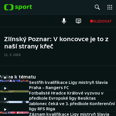
POPULÁRNÍ
SLEDOVAT
Fotbal
Zlínský Poznar: V koncovce je to z
naší strany křeč
Hokej
11. 3. 2016
Tenis
Atletika
Videa k tématu
Cyklistika
Sestřih kvalifikace Ligy mistryň Slavia
Praha – Rangers FC
Fotbalisté Hradce Králové vyzvou v
DALŠÍ SPORTY
předkole Evropské ligy Besiktas
Jablonec čeká ve 3. předkole Konferenční
Americký fotbal
NEPŘEHLÉDNĚTE
ligy RFS Riga
Záznam kvalifikace Ligy mistryň Slavia