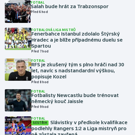
FOTBAL
Salah bude hrát za Trabzonspor
Před 6 hod
Gymnastika
Házená
FOTBALOVÁ LIGA MISTRŮ
Fenerbahce Istanbul zdolalo Štýrský
Hradec a je blíže případnému duelu se
Jezdectví
Spartou
Před 7 hod
Judo
FOTBAL
RFS je zkušený tým s plno hráči nad 30
let, navíc s nadstandardní výškou,
Krasobruslení
popisuje Kozel
Před 8 hod
Lezení
FOTBAL
Fotbalisty Newcastlu bude trénovat
Lyže a snowboard
německý kouč Jaissle
Před 9 hod
Moderní pětiboj
FOTBAL
Slávistky v předkole kvalifikace
SESTŘIH
podlehly Rangers 1:2 a Liga mistryň pro
Motorsport
ně zůstala zavřená