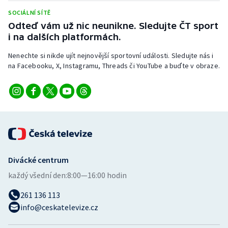
Stolní tenis
SOCIÁLNÍ SÍTĚ
Odteď vám už nic neunikne. Sledujte ČT sport
Triatlon
i na dalších platformách.
Veslování
Nenechte si nikde ujít nejnovější sportovní události. Sledujte nás i
na Facebooku, X, Instagramu, Threads či YouTube a buďte v obraze.
Vodní slalom
Volejbal
Ostatní
Divácké centrum
každý všední den:
8:00—16:00 hodin
261 136 113
info@ceskatelevize.cz