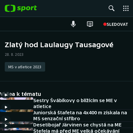
POPULÁRNÍ
SLEDOVAT
Fotbal
Zlatý hod Laulaugy Tausagové
Hokej
28. 8. 2023
Tenis
MS v atletice 2023
Atletika
Videa k tématu
Cyklistika
Sestry Švábíkovy o blížícím se ME v
atletice
DALŠÍ SPORTY
Juniorská štafeta na 4x400 m získala na
MS senzační stříbro
Americký fotbal
NEPŘEHLÉDNĚTE
Desetibojař Järvinen se chystá na ME
Štefela má před ME velká očekávání