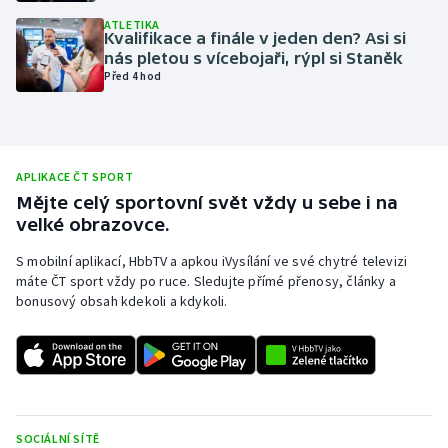
ATLETIKA
Olympijské hry
Kvalifikace a finále v jeden den? Asi si
nás pletou s vícebojaři, rýpl si Staněk
Parasport
Před 4 hod
Plavání
Plážový volejbal
APLIKACE ČT SPORT
Mějte celý sportovní svět vždy u sebe i na
Ragby
velké obrazovce.
S mobilní aplikací, HbbTV a apkou iVysílání ve své chytré televizi
Rychlobruslení
máte ČT sport vždy po ruce. Sledujte přímé přenosy, články a
bonusový obsah kdekoli a kdykoli.
Rychlostní kanoistika
Short track
Sportovní střelba
SOCIÁLNÍ SÍTĚ