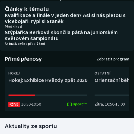
Baseball a softbal
Soutěže
Články k tématu
Kvalifikace a finále v jeden den? Asi si nás pletou s
Basketbal
Historické návraty
vícebojaři, rýpl si Staněk
Před 4 hod
Stýplařka Berková skončila pátá na juniorském
Biatlon
Aplikace ČT sport
světovém šampionátu
Aktualizováno před 7 hod
Boby a skeleton
AZ kvíz
Přímé přenosy
Zobrazit program
Box
HOKEJ
OSTATNÍ
Curling
Hokej: Exhibice Hvězdy zpět 2026
Orientační běh: 
Dostihy
16:50
-
19:50
Zítra
,
10:50
-
15:00
Florbal
ŽIVĚ
Futsal
Aktuality ze sportu
Golf