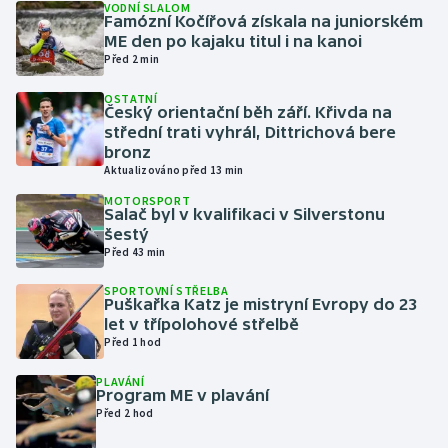
VODNÍ SLALOM
Famózní Kočířová získala na juniorském
ME den po kajaku titul i na kanoi
Gymnastika
Před 2 min
Házená
OSTATNÍ
Český orientační běh září. Křivda na
střední trati vyhrál, Dittrichová bere
Jezdectví
bronz
Aktualizováno před 13 min
Judo
MOTORSPORT
Salač byl v kvalifikaci v Silverstonu
šestý
Krasobruslení
Před 43 min
Lezení
SPORTOVNÍ STŘELBA
Puškařka Katz je mistryní Evropy do 23
let v třípolohové střelbě
Lyže a snowboard
Před 1 hod
Moderní pětiboj
PLAVÁNÍ
Program ME v plavání
Před 2 hod
Motorsport