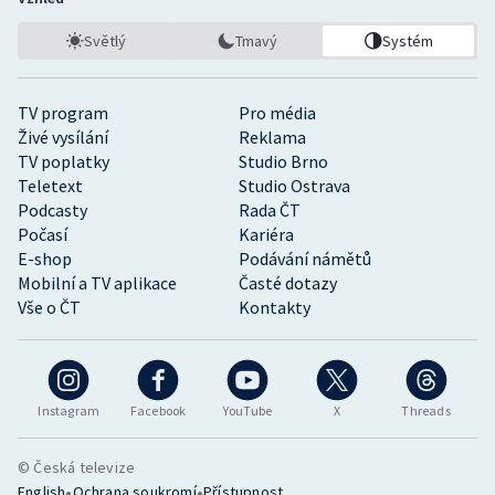
Světlý
Tmavý
Systém
TV program
Pro média
Živé vysílání
Reklama
TV poplatky
Studio Brno
Teletext
Studio Ostrava
Podcasty
Rada ČT
Počasí
Kariéra
E-shop
Podávání námětů
Mobilní a TV aplikace
Časté dotazy
Vše o ČT
Kontakty
Instagram
Facebook
YouTube
X
Threads
© Česká televize
•
•
English
Ochrana soukromí
Přístupnost