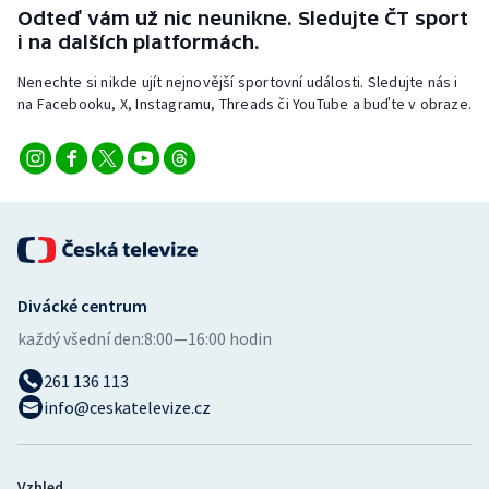
Stolní tenis
Odteď vám už nic neunikne. Sledujte ČT sport
i na dalších platformách.
Triatlon
Nenechte si nikde ujít nejnovější sportovní události. Sledujte nás i
na Facebooku, X, Instagramu, Threads či YouTube a buďte v obraze.
Veslování
Vodní slalom
Volejbal
Ostatní
Divácké centrum
každý všední den:
8:00—16:00 hodin
261 136 113
info@ceskatelevize.cz
Vzhled