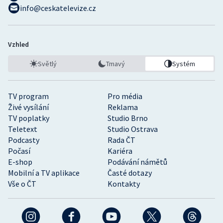
info@ceskatelevize.cz
Vzhled
Světlý
Tmavý
Systém
TV program
Pro média
Živé vysílání
Reklama
TV poplatky
Studio Brno
Teletext
Studio Ostrava
Podcasty
Rada ČT
Počasí
Kariéra
E-shop
Podávání námětů
Mobilní a TV aplikace
Časté dotazy
Vše o ČT
Kontakty