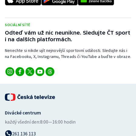
Stolní tenis
Triatlon
SOCIÁLNÍ SÍTĚ
Odteď vám už nic neunikne. Sledujte ČT sport
Veslování
i na dalších platformách.
Vodní slalom
Nenechte si nikde ujít nejnovější sportovní události. Sledujte nás i
na Facebooku, X, Instagramu, Threads či YouTube a buďte v obraze.
Volejbal
Ostatní
Divácké centrum
každý všední den:
8:00—16:00 hodin
261 136 113