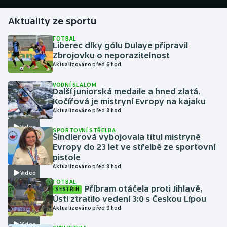
Aktuality ze sportu
Gymnastika
FOTBAL
Liberec díky gólu Dulaye připravil
Házená
Zbrojovku o neporazitelnost
Aktualizováno před 6 hod
Jezdectví
VODNÍ SLALOM
Další juniorská medaile a hned zlatá.
Judo
Kočířová je mistryní Evropy na kajaku
Aktualizováno před 8 hod
Krasobruslení
Video
SPORTOVNÍ STŘELBA
Šindlerová vybojovala titul mistryně
Lezení
Evropy do 23 let ve střelbě ze sportovní
pistole
Aktualizováno před 8 hod
Lyže a snowboard
Video
FOTBAL
Příbram otáčela proti Jihlavě,
SESTŘIH
Moderní pětiboj
Ústí ztratilo vedení 3:0 s Českou Lípou
Aktualizováno před 9 hod
Motorsport
Video