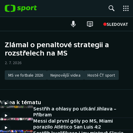
POPULÁRNÍ
SLEDOVAT
Fotbal
Zlámal o penaltové strategii a
rozstřelech na MS
Hokej
2. 7. 2026
Tenis
MS ve fotbale 2026
Nejnovější videa
Hosté ČT sport
Atletika
Cyklistika
Videa k tématu
DALŠÍ SPORTY
Sestřih a ohlasy po utkání Jihlava –
Příbram
Messi dal první góly po MS, Miami
Americký fotbal
NEPŘEHLÉDNĚTE
porazilo Atlético San Luis 4:2