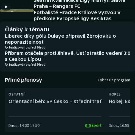
Sestřih kvalifikace Ligy mistryň Slavia
Baseball a softbal
Soutěže
Praha – Rangers FC
Fotbalisté Hradce Králové vyzvou v
Basketbal
Historické návraty
předkole Evropské ligy Besiktas
Články k tématu
Biatlon
Aplikace ČT sport
Liberec díky gólu Dulaye připravil Zbrojovku o
neporazitelnost
Boby a skeleton
AZ kvíz
Aktualizováno před 6 hod
Příbram otáčela proti Jihlavě, Ústí ztratilo vedení 3:0
s Českou Lípou
Box
Aktualizováno před 9 hod
Curling
Přímé přenosy
Zobrazit program
Dostihy
OSTATNÍ
HOKEJ
Orientační běh: SP Česko – střední trať
Hokej: Exh
Florbal
Futsal
Dnes
,
14:00
-
17:50
Dnes
,
16:55
-
19
Golf