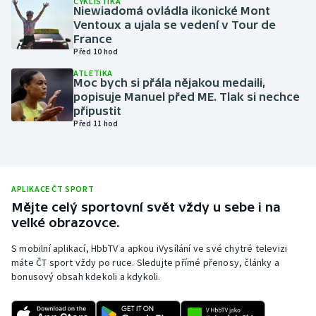
CYKLISTIKA
Niewiadomá ovládla ikonické Mont
Olympijské hry
Ventoux a ujala se vedení v Tour de
France
Před 10 hod
Parasport
ATLETIKA
Moc bych si přála nějakou medaili,
Plavání
popisuje Manuel před ME. Tlak si nechce
připustit
Plážový volejbal
Před 11 hod
Ragby
Rychlobruslení
APLIKACE ČT SPORT
Mějte celý sportovní svět vždy u sebe i na
velké obrazovce.
Rychlostní kanoistika
S mobilní aplikací, HbbTV a apkou iVysílání ve své chytré televizi
Short track
máte ČT sport vždy po ruce. Sledujte přímé přenosy, články a
bonusový obsah kdekoli a kdykoli.
Sportovní střelba