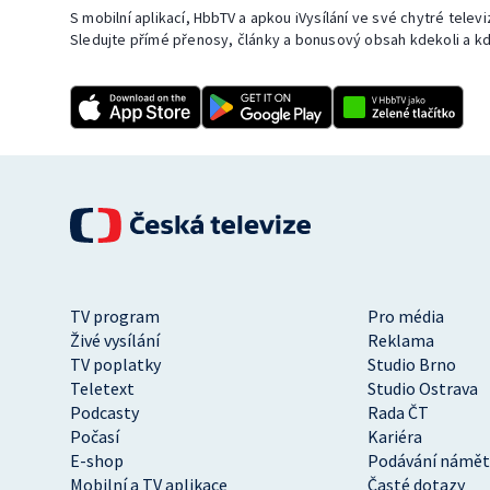
S mobilní aplikací, HbbTV a apkou iVysílání ve své chytré telev
Sledujte přímé přenosy, články a bonusový obsah kdekoli a kd
TV program
Pro média
Živé vysílání
Reklama
TV poplatky
Studio Brno
Teletext
Studio Ostrava
Podcasty
Rada ČT
Počasí
Kariéra
E-shop
Podávání námět
Mobilní a TV aplikace
Časté dotazy