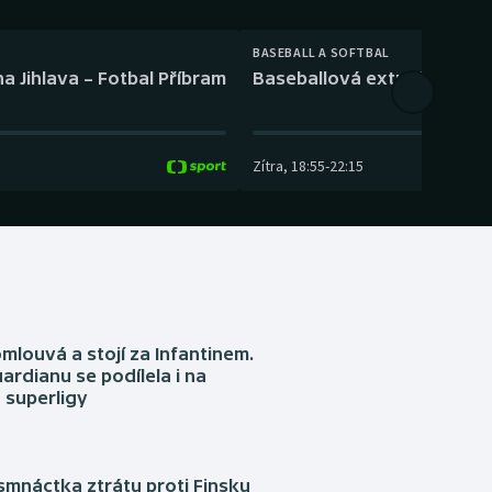
BASEBALL A SOFTBAL
a Jihlava – Fotbal Příbram
Baseballová extraliga: Tře
Zítra
,
18:55
-
22:15
omlouvá a stojí za Infantinem.
ardianu se podílela i na
 superligy
mnáctka ztrátu proti Finsku