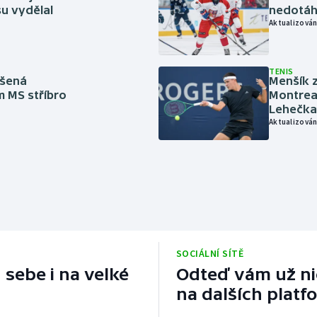
u vydělal
nedotáhl
Aktualizován
TENIS
íšená
Menšík z
m MS stříbro
Montreal
Lehečka
Aktualizován
SOCIÁLNÍ SÍTĚ
 sebe i na velké
Odteď vám už nic
na dalších platf