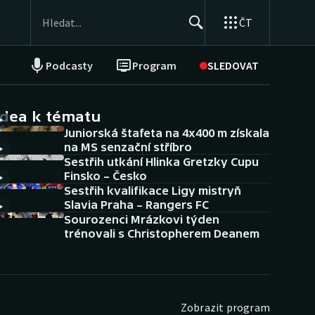
ČT
Podcasty
Program
SLEDOVAT
NEPŘEHLÉDNĚTE
Soutěže
idea k tématu
Juniorská štafeta na 4x400 m získala
Historické návraty
na MS senzační stříbro
Sestřih utkání Hlinka Gretzky Cupu
Aplikace ČT sport
Finsko – Česko
Sestřih kvalifikace Ligy mistryň
AZ kvíz
Slavia Praha – Rangers FC
Sourozenci Mrázkovi týden
trénovali s Christopherem Deanem
Zobrazit program