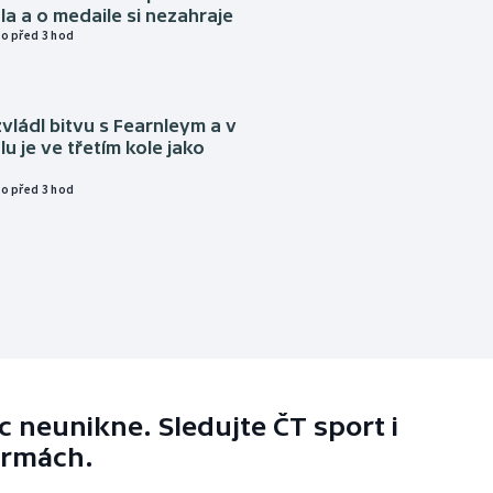
a a o medaile si nezahraje
o před 3 hod
vládl bitvu s Fearnleym a v
u je ve třetím kole jako
o před 3 hod
 neunikne. Sledujte ČT sport i
ormách.