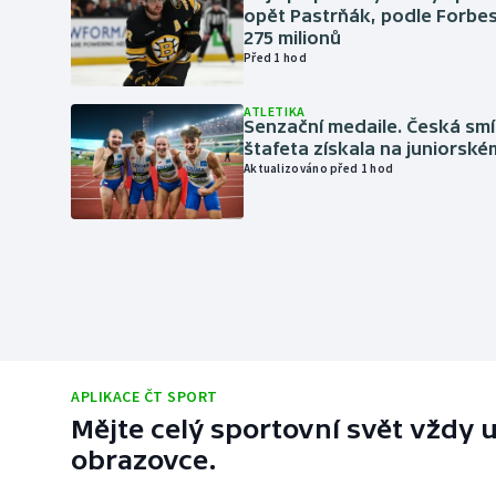
opět Pastrňák, podle Forbes
275 milionů
Před 1 hod
ATLETIKA
Senzační medaile. Česká sm
štafeta získala na juniorské
Aktualizováno před 1 hod
APLIKACE ČT SPORT
Mějte celý sportovní svět vždy u
obrazovce.