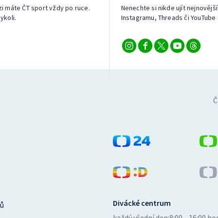
izi máte ČT sport vždy po ruce.
Nenechte si nikde ujít nejnovější
ykoli.
Instagramu, Threads či YouTube 
Č
Divácké centrum
ů
každý všední den:
8:00—16:00 ho