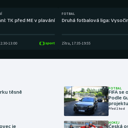
Moderní pětiboj
Triatlon
NÍ
FOTBAL
Motorsport
Veslování
ní: TK před ME v plavání
Druhá fotbalová liga: Vysočin
Olympijské hry
Vodní slalom
Parasport
Volejbal
12:30
-
13:00
Zítra
,
17:35
-
19:55
Plavání
Ostatní
Plážový volejbal
FOTBAL
rku těsně
FIFA se 
Podle Gu
projektu
Před 2 hod
HOKEJ
ovec je
Česká os