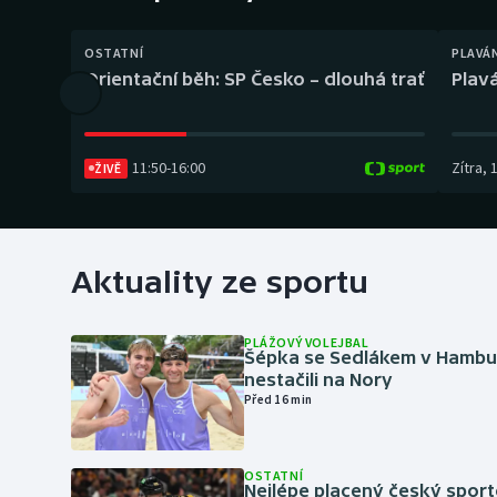
Curling
OSTATNÍ
PLAVÁ
Dostihy
Orientační běh: SP Česko – dlouhá trať
Plavá
Florbal
Futsal
11:50
-
16:00
Zítra
,
ŽIVĚ
Golf
Gymnastika
Aktuality ze sportu
PLÁŽOVÝ VOLEJBAL
Šépka se Sedlákem v Hambu
nestačili na Nory
Před 16 min
OSTATNÍ
Nejlépe placený český sport