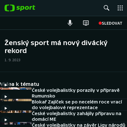
POPULÁRNÍ
SLEDOVAT
Fotbal
Ženský sport má nový divácký
rekord
Hokej
1. 9. 2023
Tenis
Atletika
Videa k tématu
Cyklistika
České volejbalistky porazily v přípravě
Rumunsko
Blokař Zajíček se po necelém roce vrací
DALŠÍ SPORTY
do volejbalové reprezentace
České volejbalistky zahájily přípravu na
Americký fotbal
NEPŘEHLÉDNĚTE
domácí ME
České volejbalistky na závěr Ligy národů