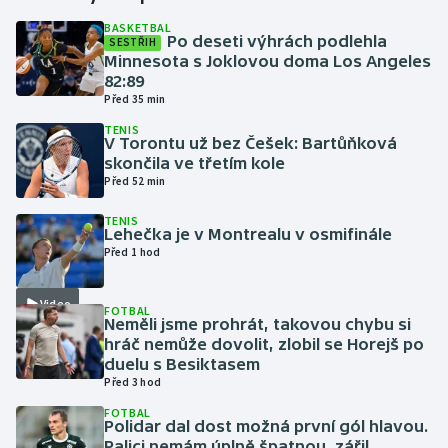
BASKETBAL
Po deseti výhrách podlehla
SESTŘIH
Gymnastika
Minnesota s Joklovou doma Los Angeles
82:89
Házená
Před 35 min
TENIS
Jezdectví
V Torontu už bez Češek: Bartůňková
skončila ve třetím kole
Před 52 min
Judo
TENIS
Lehečka je v Montrealu v osmifinále
Krasobruslení
Před 1 hod
Lezení
Video
FOTBAL
Neměli jsme prohrát, takovou chybu si
Lyže a snowboard
hráč nemůže dovolit, zlobil se Horejš po
duelu s Besiktasem
Moderní pětiboj
Před 3 hod
FOTBAL
Polidar dal dost možná první gól hlavou.
Motorsport
Palici nemám úplně špatnou, zářil