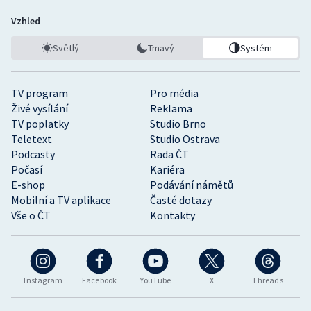
Vzhled
Světlý
Tmavý
Systém
TV program
Pro média
Živé vysílání
Reklama
TV poplatky
Studio Brno
Teletext
Studio Ostrava
Podcasty
Rada ČT
Počasí
Kariéra
E-shop
Podávání námětů
Mobilní a TV aplikace
Časté dotazy
Vše o ČT
Kontakty
Instagram
Facebook
YouTube
X
Threads