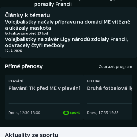
Baseball a softbal
Soutěže
porazily Francii
Články k tématu
Basketbal
Historické návraty
Volejbalistky načaly přípravu na domácí ME vítězně
a ukázaly maskota
Biatlon
Aplikace ČT sport
Aktualizováno před 13 hod
Volejbalistky na závěr Ligy národů zdolaly Francii,
odvracely čtyři mečboly
Boby a skeleton
AZ kvíz
12. 7. 2026
Box
Přímé přenosy
Zobrazit program
Curling
PLAVÁNÍ
FOTBAL
Plavání: TK před ME v plavání
Druhá fotbalová liga
Dostihy
Florbal
Dnes
,
12:30
-
13:00
Dnes
,
17:35
-
19:55
Futsal
Aktuality ze sportu
Golf