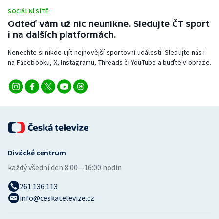
Stolní tenis
SOCIÁLNÍ SÍTĚ
Odteď vám už nic neunikne. Sledujte ČT sport
Triatlon
i na dalších platformách.
Nenechte si nikde ujít nejnovější sportovní události. Sledujte nás i
Veslování
na Facebooku, X, Instagramu, Threads či YouTube a buďte v obraze.
Vodní slalom
Volejbal
Ostatní
Divácké centrum
každý všední den:
8:00—16:00 hodin
261 136 113
info@ceskatelevize.cz