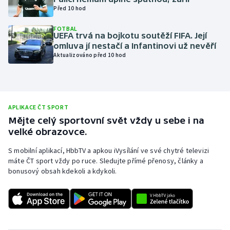
Před 10 hod
Olympijské hry
FOTBAL
UEFA trvá na bojkotu soutěží FIFA. Její
Parasport
omluva jí nestačí a Infantinovi už nevěří
Aktualizováno před 10 hod
Plavání
Plážový volejbal
APLIKACE ČT SPORT
Ragby
Mějte celý sportovní svět vždy u sebe i na
velké obrazovce.
Rychlobruslení
S mobilní aplikací, HbbTV a apkou iVysílání ve své chytré televizi
máte ČT sport vždy po ruce. Sledujte přímé přenosy, články a
Rychlostní kanoistika
bonusový obsah kdekoli a kdykoli.
Short track
Sportovní střelba