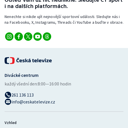
Stolní tenis
i na dalších platformách.
Nenechte si nikde ujít nejnovější sportovní události. Sledujte nás i
Triatlon
na Facebooku, X, Instagramu, Threads či YouTube a buďte v obraze.
Veslování
Vodní slalom
Volejbal
Ostatní
Divácké centrum
každý všední den:
8:00—16:00 hodin
261 136 113
info@ceskatelevize.cz
Vzhled