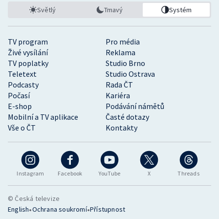
Světlý
Tmavý
Systém
TV program
Pro média
Živé vysílání
Reklama
TV poplatky
Studio Brno
Teletext
Studio Ostrava
Podcasty
Rada ČT
Počasí
Kariéra
E-shop
Podávání námětů
Mobilní a TV aplikace
Časté dotazy
Vše o ČT
Kontakty
Instagram
Facebook
YouTube
X
Threads
© Česká televize
•
•
English
Ochrana soukromí
Přístupnost