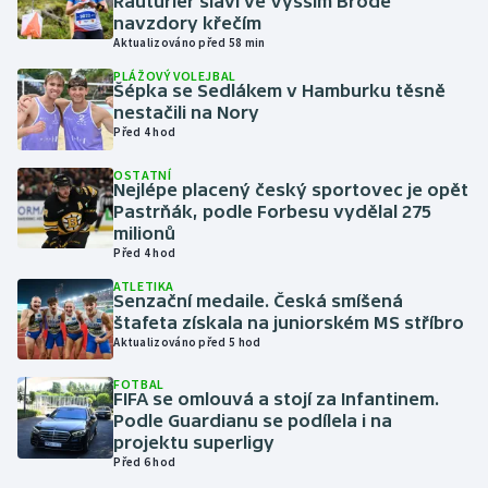
Rauturier slaví ve Vyšším Brodě
navzdory křečím
Aktualizováno před 58 min
Gymnastika
PLÁŽOVÝ VOLEJBAL
Šépka se Sedlákem v Hamburku těsně
Házená
nestačili na Nory
Před 4 hod
Jezdectví
OSTATNÍ
Nejlépe placený český sportovec je opět
Judo
Pastrňák, podle Forbesu vydělal 275
milionů
Před 4 hod
Krasobruslení
ATLETIKA
Senzační medaile. Česká smíšená
Lezení
štafeta získala na juniorském MS stříbro
Aktualizováno před 5 hod
Lyže a snowboard
FOTBAL
FIFA se omlouvá a stojí za Infantinem.
Moderní pětiboj
Podle Guardianu se podílela i na
projektu superligy
Před 6 hod
Motorsport