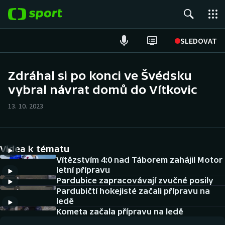
POPULÁRNÍ
SLEDOVAT
Fotbal
Zdráhal si po konci ve Švédsku
vybral návrat domů do Vítkovic
Hokej
13. 10. 2023
Tenis
Atletika
Videa k tématu
Cyklistika
Vítězstvím 4:0 nad Táborem zahájil Motor
letní přípravu
Pardubice zapracovávají zvučné posily
DALŠÍ SPORTY
Pardubičtí hokejisté začali přípravu na
ledě
Americký fotbal
NEPŘEHLÉDNĚTE
Kometa začala přípravu na ledě