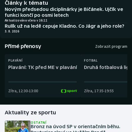
Články k tématu
Baseball a softbal
Soutěže
Novým předsedou diciplinárky je Bičánek. Ujčík ve
funkci končí po osmi letech
Basketbal
Historické návraty
Aktualizováno včera v 16:22
Rulík už na ledě cepuje Kladno. Co Jágr a jeho role?
3. 8. 2026
Biatlon
Aplikace ČT sport
Přímé přenosy
Boby a skeleton
AZ kvíz
Zobrazit program
Box
PLAVÁNÍ
FOTBAL
Plavání: TK před ME v plavání
Druhá fotbalová liga
Curling
Dostihy
Zítra
,
12:30
-
13:00
Zítra
,
17:35
-
19:55
Florbal
Aktuality ze sportu
Futsal
OSTATNÍ
Bronz na úvod SP v orientačním běhu.
Golf