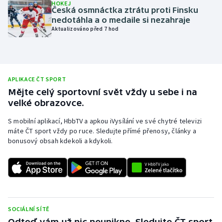
HOKEJ
Česká osmnáctka ztrátu proti Finsku
Olympijské hry
nedotáhla a o medaile si nezahraje
Aktualizováno před 7 hod
Parasport
Plavání
APLIKACE ČT SPORT
Plážový volejbal
Mějte celý sportovní svět vždy u sebe i na
velké obrazovce.
Ragby
S mobilní aplikací, HbbTV a apkou iVysílání ve své chytré televizi
máte ČT sport vždy po ruce. Sledujte přímé přenosy, články a
Rychlobruslení
bonusový obsah kdekoli a kdykoli.
Rychlostní kanoistika
Short track
Sportovní střelba
SOCIÁLNÍ SÍTĚ
Odteď vám už nic neunikne. Sledujte ČT sport