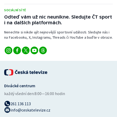
Stolní tenis
SOCIÁLNÍ SÍTĚ
Triatlon
Odteď vám už nic neunikne. Sledujte ČT sport
i na dalších platformách.
Veslování
Nenechte si nikde ujít nejnovější sportovní události. Sledujte nás i
na Facebooku, X, Instagramu, Threads či YouTube a buďte v obraze.
Vodní slalom
Volejbal
Ostatní
Divácké centrum
každý všední den:
8:00—16:00 hodin
261 136 113
info@ceskatelevize.cz