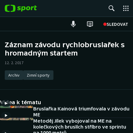
POPULÁRNÍ
SLEDOVAT
Fotbal
Záznam závodu rychlobruslařek s
hromadným startem
Hokej
12. 2. 2017
Tenis
Archiv
Zimní sporty
Atletika
Cyklistika
Videa k tématu
DALŠÍ SPORTY
Bruslařka Kainová triumfovala v závodu
ME
Metoděj Jílek vybojoval na ME na
Americký fotbal
NEPŘEHLÉDNĚTE
kolečkových bruslích stříbro ve sprintu
na 1000 metrů