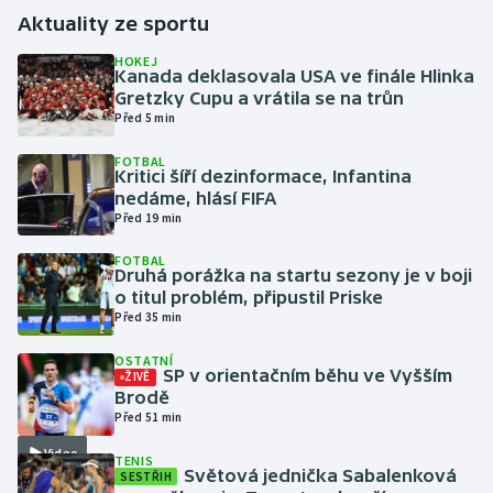
Aktuality ze sportu
Gymnastika
HOKEJ
Kanada deklasovala USA ve finále Hlinka
Gretzky Cupu a vrátila se na trůn
Házená
Před 5 min
Jezdectví
FOTBAL
Kritici šíří dezinformace, Infantina
nedáme, hlásí FIFA
Judo
Před 19 min
Krasobruslení
FOTBAL
Druhá porážka na startu sezony je v boji
o titul problém, připustil Priske
Lezení
Před 35 min
OSTATNÍ
Lyže a snowboard
SP v orientačním běhu ve Vyšším
ŽIVĚ
Brodě
Moderní pětiboj
Před 51 min
Video
TENIS
Motorsport
Světová jednička Sabalenková
SESTŘIH