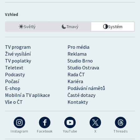
Vzhled
Světlý
Tmavý
Systém
TV program
Pro média
Živé vysílání
Reklama
TV poplatky
Studio Brno
Teletext
Studio Ostrava
Podcasty
Rada ČT
Počasí
Kariéra
E-shop
Podávání námětů
Mobilní a TV aplikace
Časté dotazy
Vše o ČT
Kontakty
Instagram
Facebook
YouTube
X
Threads