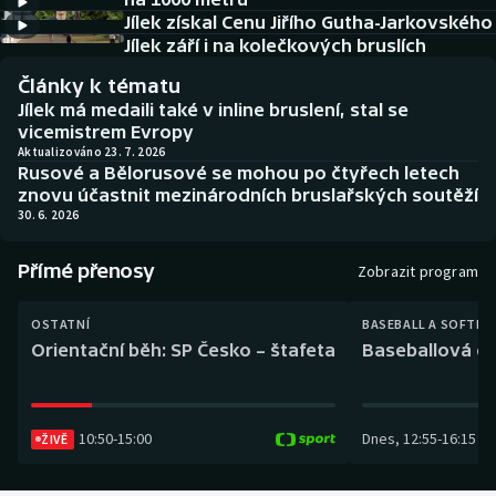
Baseball a softbal
Soutěže
Jílek získal Cenu Jiřího Gutha-Jarkovského
Jílek září i na kolečkových bruslích
Basketbal
Historické návraty
Články k tématu
Jílek má medaili také v inline bruslení, stal se
Biatlon
Aplikace ČT sport
vicemistrem Evropy
Aktualizováno 23. 7. 2026
Rusové a Bělorusové se mohou po čtyřech letech
Boby a skeleton
AZ kvíz
znovu účastnit mezinárodních bruslařských soutěží
30. 6. 2026
Box
Přímé přenosy
Zobrazit program
Curling
OSTATNÍ
BASEBALL A SOFTBA
Dostihy
Orientační běh: SP Česko – štafeta
Baseballová ex
Florbal
10:50
-
15:00
Dnes
,
12:55
-
16:15
Futsal
ŽIVĚ
Golf