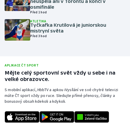
neuspěla ani v Torontu a končí v
osmifinále
Olympijské hry
Před 1 hod
ATLETIKA
Parasport
Tyčkařka Krutilová je juniorskou
mistryní světa
Plavání
Před 3 hod
Plážový volejbal
Ragby
APLIKACE ČT SPORT
Mějte celý sportovní svět vždy u sebe i na
Rychlobruslení
velké obrazovce.
S mobilní aplikací, HbbTV a apkou iVysílání ve své chytré televizi
Rychlostní kanoistika
máte ČT sport vždy po ruce. Sledujte přímé přenosy, články a
bonusový obsah kdekoli a kdykoli.
Short track
Sportovní střelba