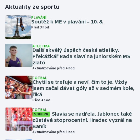
Aktuality ze sportu
Gymnastika
PLAVÁNÍ
Soutěž k ME v plavání – 10. 8.
Před 3 hod
Házená
Jezdectví
ATLETIKA
Další skvělý úspěch české atletiky.
Překážkář Rada slaví na juniorském MS
Judo
zlato
Aktualizováno před 4 hod
Krasobruslení
FOTBAL
Chytil se trefuje a neví, čím to je. Vždy
jsem začal dávat góly až v sedmém kole,
Lezení
říká
Před 4 hod
Lyže a snowboard
FOTBAL
Slavia se nadřela, Jablonec také
SOUHRN
Moderní pětiboj
zůstává stoprocentní. Hradec vyzrál na
Baník
Aktualizováno před 5 hod
Motorsport