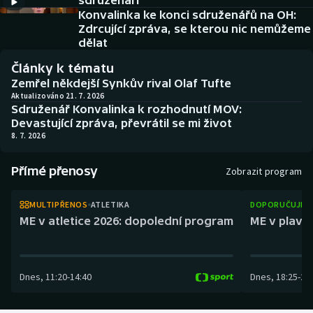
sdruženáři
Baseball a softbal
Soutěže
Konvalinka ke konci sdruženářů na OH:
Zdrcující zpráva, se kterou nic nemůžeme
Basketbal
Historické návraty
dělat
Články k tématu
Biatlon
Aplikace ČT sport
Zemřel někdejší Synkův rival Olaf Tufte
Aktualizováno 21. 7. 2026
Sdruženář Konvalinka k rozhodnutí MOV:
Boby a skeleton
AZ kvíz
Devastující zpráva, převrátil se mi život
8. 7. 2026
Box
Přímé přenosy
Zobrazit program
Curling
MULTIPŘENOS
ATLETIKA
DOPORUČUJEM
Dostihy
ME v atletice 2026: dopolední program
ME v plaván
Florbal
Dnes
,
11:20
-
14:40
Dnes
,
18:25
-
21
Futsal
Golf