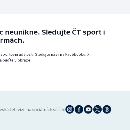
 neunikne. Sledujte ČT sport i
ormách.
 sportovní události. Sledujte nás i na Facebooku, X,
a buďte v obraze.
eská televize na sociálních sítích: