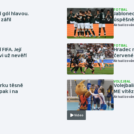
FOTBAL
 gól hlavou.
Jablonec
zářil
úspěšně 
Aktualizován
FOTBAL
FIFA. Její
Hradec n
vi už nevěří
červené
Aktualizován
VOLEJBAL
rku těsně
Volejbal
pak i na
ME vítě
Aktualizován
Video