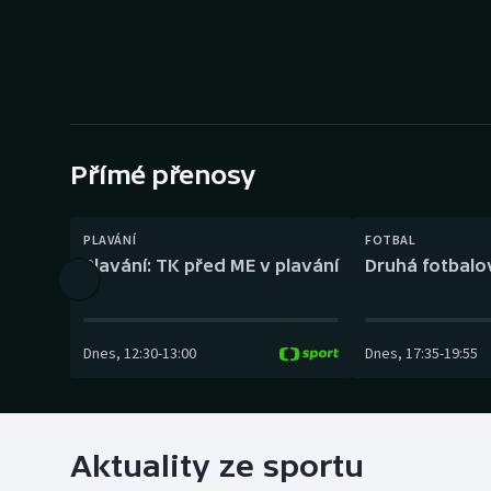
Curling
Dostihy
Florbal
Futsal
Přímé přenosy
Golf
PLAVÁNÍ
FOTBAL
Plavání: TK před ME v plavání
Druhá fotbalov
Gymnastika
Dnes
,
12:30
-
13:00
Dnes
,
17:35
-
19:55
Aktuality ze sportu