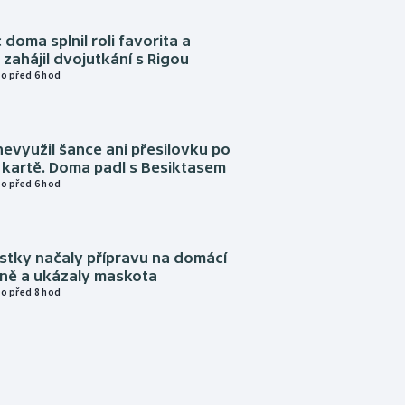
 doma splnil roli favorita a
zahájil dvojutkání s Rigou
o před 6 hod
evyužil šance ani přesilovku po
 kartě. Doma padl s Besiktasem
o před 6 hod
istky načaly přípravu na domácí
zně a ukázaly maskota
o před 8 hod