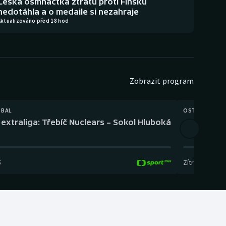
Česká osmnáctka ztrátu proti Finsku
nedotáhla a o medaile si nezahraje
Aktualizováno před 18 hod
Zobrazit program
TBAL
OSTATNÍ
extraliga: Třebíč Nuclears – Sokol Hluboká
Orientační
5
Zítra
,
14:00
-
17