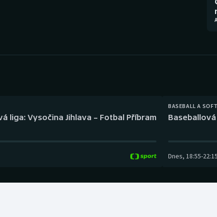
Moderní pětiboj
Triatlon
Motorsport
Veslování
Olympijské hry
Vodní slalom
Parasport
Volejbal
Plavání
Ostatní
BASEBALL A SOF
á liga: Vysočina Jihlava – Fotbal Příbram
Baseballová 
Plážový volejbal
Dnes
,
18:55
-
22:1