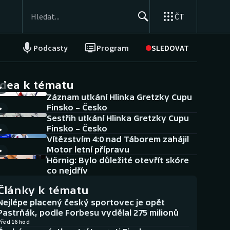
ČT
Podcasty
Program
SLEDOVAT
NEPŘEHLÉDNĚTE
Soutěže
idea k tématu
Záznam utkání Hlinka Gretzky Cupu
Historické návraty
Finsko – Česko
Sestřih utkání Hlinka Gretzky Cupu
Aplikace ČT sport
Finsko – Česko
Vítězstvím 4:0 nad Táborem zahájil
AZ kvíz
Motor letní přípravu
Hörnig: Bylo důležité otevřít skóre
co nejdřív
Články k tématu
Nejlépe placený český sportovec je opět
Pastrňák, podle Forbesu vydělal 275 milionů
Před 16 hod