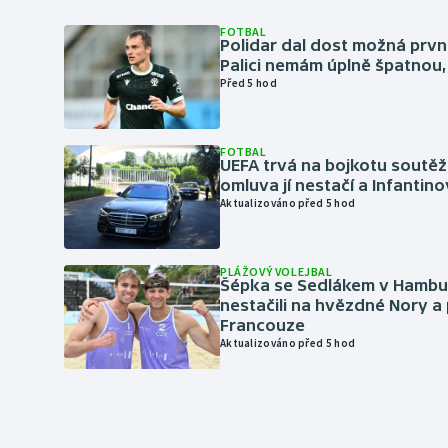
FOTBAL
Polidar dal dost možná první
Palici nemám úplně špatnou, 
Před 5 hod
FOTBAL
UEFA trvá na bojkotu soutěží 
omluva jí nestačí a Infantino
Aktualizováno před 5 hod
PLÁŽOVÝ VOLEJBAL
Šépka se Sedlákem v Hambu
nestačili na hvězdné Nory a 
Francouze
Aktualizováno před 5 hod