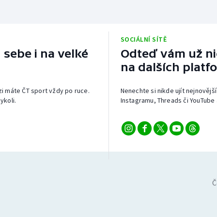
SOCIÁLNÍ SÍTĚ
 sebe i na velké
Odteď vám už nic
na dalších platf
izi máte ČT sport vždy po ruce.
Nenechte si nikde ujít nejnovější
ykoli.
Instagramu, Threads či YouTube 
Č