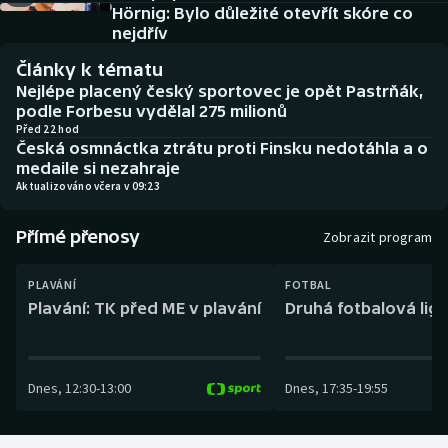
Baseball a softbal
Soutěže
Hörnig: Bylo důležité otevřít skóre co
nejdřív
Basketbal
Historické návraty
Články k tématu
Nejlépe placený český sportovec je opět Pastrňák,
Biatlon
Aplikace ČT sport
podle Forbesu vydělal 275 milionů
Před 22 hod
Česká osmnáctka ztrátu proti Finsku nedotáhla a o
Boby a skeleton
AZ kvíz
medaile si nezahraje
Aktualizováno včera v 09:23
Box
Přímé přenosy
Zobrazit program
Curling
PLAVÁNÍ
FOTBAL
Dostihy
Plavání: TK před ME v plavání
Druhá fotbalová liga
Florbal
Dnes
,
12:30
-
13:00
Dnes
,
17:35
-
19:55
Futsal
Golf