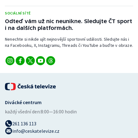
Stolní tenis
SOCIÁLNÍ SÍTĚ
Triatlon
Odteď vám už nic neunikne. Sledujte ČT sport
i na dalších platformách.
Veslování
Nenechte si nikde ujít nejnovější sportovní události. Sledujte nás i
na Facebooku, X, Instagramu, Threads či YouTube a buďte v obraze.
Vodní slalom
Volejbal
Ostatní
Divácké centrum
každý všední den:
8:00—16:00 hodin
261 136 113
info@ceskatelevize.cz