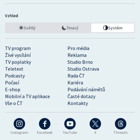
Vzhled
Světlý
Tmavý
Systém
TV program
Pro média
Živé vysílání
Reklama
TV poplatky
Studio Brno
Teletext
Studio Ostrava
Podcasty
Rada ČT
Počasí
Kariéra
E-shop
Podávání námětů
Mobilní a TV aplikace
Časté dotazy
Vše o ČT
Kontakty
Instagram
Facebook
YouTube
X
Threads