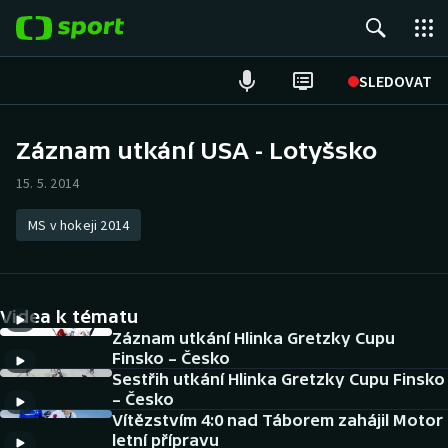
POPULÁRNÍ
SLEDOVAT
Fotbal
Záznam utkání USA - Lotyšsko
Hokej
15. 5. 2014
Tenis
MS v hokeji 2014
Atletika
Videa k tématu
Cyklistika
Záznam utkání Hlinka Gretzky Cupu
Finsko – Česko
DALŠÍ SPORTY
Sestřih utkání Hlinka Gretzky Cupu Finsko
– Česko
Americký fotbal
NEPŘEHLÉDNĚTE
Vítězstvím 4:0 nad Táborem zahájil Motor
letní přípravu