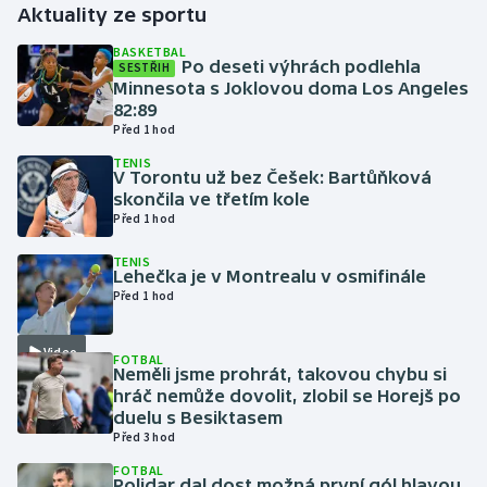
Aktuality ze sportu
Gymnastika
BASKETBAL
Po deseti výhrách podlehla
SESTŘIH
Minnesota s Joklovou doma Los Angeles
Házená
82:89
Před 1 hod
Jezdectví
TENIS
V Torontu už bez Češek: Bartůňková
skončila ve třetím kole
Judo
Před 1 hod
Krasobruslení
TENIS
Lehečka je v Montrealu v osmifinále
Před 1 hod
Lezení
Video
FOTBAL
Lyže a snowboard
Neměli jsme prohrát, takovou chybu si
hráč nemůže dovolit, zlobil se Horejš po
Moderní pětiboj
duelu s Besiktasem
Před 3 hod
Motorsport
FOTBAL
Polidar dal dost možná první gól hlavou.