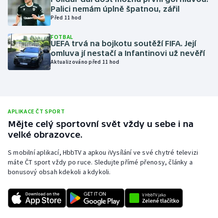
Palici nemám úplně špatnou, zářil
Olympijské hry
Před 11 hod
Parasport
FOTBAL
UEFA trvá na bojkotu soutěží FIFA. Její
omluva jí nestačí a Infantinovi už nevěří
Plavání
Aktualizováno před 11 hod
Plážový volejbal
Ragby
APLIKACE ČT SPORT
Mějte celý sportovní svět vždy u sebe i na
Rychlobruslení
velké obrazovce.
S mobilní aplikací, HbbTV a apkou iVysílání ve své chytré televizi
Rychlostní kanoistika
máte ČT sport vždy po ruce. Sledujte přímé přenosy, články a
bonusový obsah kdekoli a kdykoli.
Short track
Sportovní střelba