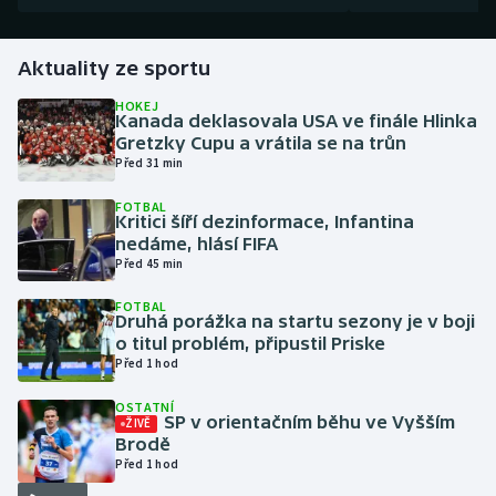
Gymnastika
Aktuality ze sportu
Házená
HOKEJ
Kanada deklasovala USA ve finále Hlinka
Gretzky Cupu a vrátila se na trůn
Jezdectví
Před 31 min
FOTBAL
Judo
Kritici šíří dezinformace, Infantina
nedáme, hlásí FIFA
Krasobruslení
Před 45 min
FOTBAL
Lezení
Druhá porážka na startu sezony je v boji
o titul problém, připustil Priske
Před 1 hod
Lyže a snowboard
OSTATNÍ
Moderní pětiboj
SP v orientačním běhu ve Vyšším
ŽIVĚ
Brodě
Před 1 hod
Motorsport