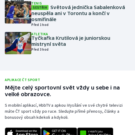
Video
TENIS
Světová jednička Sabalenková
SESTŘIH
Olympijské hry
neuspěla ani v Torontu a končí v
osmifinále
Parasport
Před 1 hod
ATLETIKA
Plavání
Tyčkařka Krutilová je juniorskou
mistryní světa
Před 3 hod
Plážový volejbal
Ragby
APLIKACE ČT SPORT
Rychlobruslení
Mějte celý sportovní svět vždy u sebe i na
velké obrazovce.
Rychlostní kanoistika
S mobilní aplikací, HbbTV a apkou iVysílání ve své chytré televizi
Short track
máte ČT sport vždy po ruce. Sledujte přímé přenosy, články a
bonusový obsah kdekoli a kdykoli.
Sportovní střelba