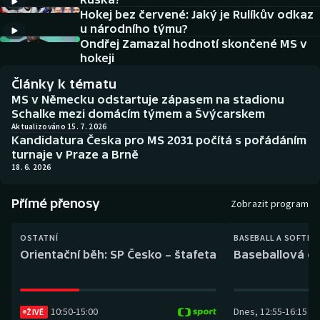
Baseball a softbal
Soutěže
Hokej bez červené: Jaký je Rulíkův odkaz
u národního týmu?
Basketbal
Historické návraty
Ondřej Zamazal hodnotí skončené MS v
hokeji
Biatlon
Aplikace ČT sport
Články k tématu
MS v Německu odstartuje zápasem na stadionu
Boby a skeleton
AZ kvíz
Schalke mezi domácím týmem a Švýcarskem
Aktualizováno 15. 7. 2026
Kandidatura Česka pro MS 2031 počítá s pořádáním
Box
turnaje v Praze a Brně
18. 6. 2026
Curling
Přímé přenosy
Zobrazit program
Dostihy
OSTATNÍ
BASEBALL A SOFTBA
Florbal
Orientační běh: SP Česko – štafeta
Baseballová ex
Futsal
10:50
-
15:00
Dnes
,
12:55
-
16:15
ŽIVĚ
Golf