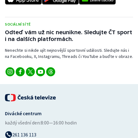
Stolní tenis
Triatlon
SOCIÁLNÍ SÍTĚ
Odteď vám už nic neunikne. Sledujte ČT sport
Veslování
i na dalších platformách.
Vodní slalom
Nenechte si nikde ujít nejnovější sportovní události. Sledujte nás i
na Facebooku, X, Instagramu, Threads či YouTube a buďte v obraze.
Volejbal
Ostatní
Divácké centrum
každý všední den:
8:00—16:00 hodin
261 136 113