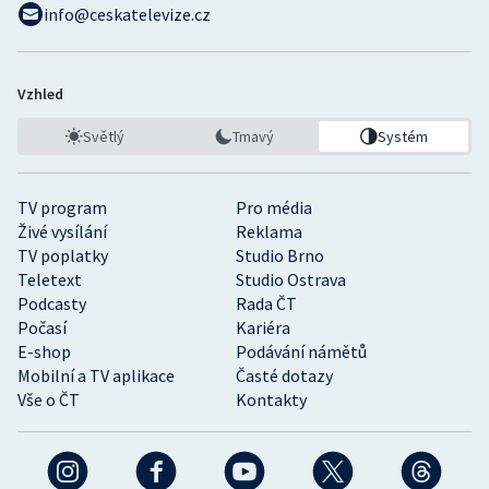
info@ceskatelevize.cz
Vzhled
Světlý
Tmavý
Systém
TV program
Pro média
Živé vysílání
Reklama
TV poplatky
Studio Brno
Teletext
Studio Ostrava
Podcasty
Rada ČT
Počasí
Kariéra
E-shop
Podávání námětů
Mobilní a TV aplikace
Časté dotazy
Vše o ČT
Kontakty