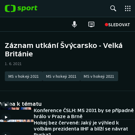
POPULÁRNÍ
SLEDOVAT
Fotbal
Záznam utkání Švýcarsko - Velká
Británie
Hokej
1. 6. 2021
Tenis
MS v hokeji 2021
MS v hokeji 2021
MS v hokeji 2021
Atletika
Cyklistika
Videa k tématu
DALŠÍ SPORTY
Konference ČSLH: MS 2031 by se případně
hrálo v Praze a Brně
Hokej bez červené: Jaký je výhled k
Americký fotbal
NEPŘEHLÉDNĚTE
volbám prezidenta IIHF a blíží se návrat
Ruska?