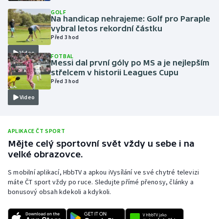
GOLF
Olympijské hry
Na handicap nehrajeme: Golf pro Paraple
vybral letos rekordní částku
Parasport
Před 3 hod
Video
FOTBAL
Plavání
Messi dal první góly po MS a je nejlepším
střelcem v historii Leagues Cupu
Před 3 hod
Plážový volejbal
Video
Ragby
Rychlobruslení
APLIKACE ČT SPORT
Mějte celý sportovní svět vždy u sebe i na
velké obrazovce.
Rychlostní kanoistika
S mobilní aplikací, HbbTV a apkou iVysílání ve své chytré televizi
Short track
máte ČT sport vždy po ruce. Sledujte přímé přenosy, články a
bonusový obsah kdekoli a kdykoli.
Sportovní střelba