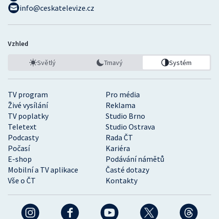
info@ceskatelevize.cz
Vzhled
Světlý
Tmavý
Systém
TV program
Pro média
Živé vysílání
Reklama
TV poplatky
Studio Brno
Teletext
Studio Ostrava
Podcasty
Rada ČT
Počasí
Kariéra
E-shop
Podávání námětů
Mobilní a TV aplikace
Časté dotazy
Vše o ČT
Kontakty