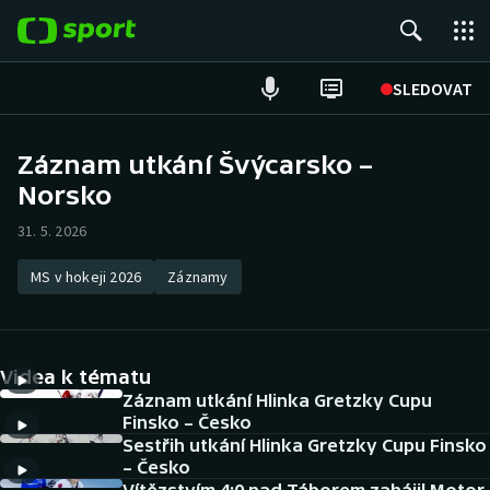
POPULÁRNÍ
SLEDOVAT
Fotbal
Záznam utkání Švýcarsko –
Norsko
Hokej
31. 5. 2026
Tenis
MS v hokeji 2026
Záznamy
Atletika
Cyklistika
Videa k tématu
DALŠÍ SPORTY
Záznam utkání Hlinka Gretzky Cupu
Finsko – Česko
Sestřih utkání Hlinka Gretzky Cupu Finsko
Americký fotbal
NEPŘEHLÉDNĚTE
– Česko