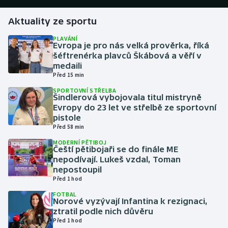
Aktuality ze sportu
Gymnastika
PLAVÁNÍ
Evropa je pro nás velká prověrka, říká
Házená
šéftrenérka plavců Škábová a věří v
medaili
Jezdectví
Před 15 min
SPORTOVNÍ STŘELBA
Judo
Šindlerová vybojovala titul mistryně
Evropy do 23 let ve střelbě ze sportovní
pistole
Krasobruslení
Před 58 min
MODERNÍ PĚTIBOJ
Lezení
Čeští pětibojaři se do finále ME
nepodívají. Lukeš vzdal, Toman
Lyže a snowboard
nepostoupil
Před 1 hod
Moderní pětiboj
FOTBAL
Norové vyzývají Infantina k rezignaci,
ztratil podle nich důvěru
Motorsport
Před 1 hod