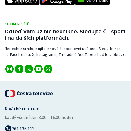
Stolní tenis
Triatlon
SOCIÁLNÍ SÍTĚ
Odteď vám už nic neunikne. Sledujte ČT sport
Veslování
i na dalších platformách.
Vodní slalom
Nenechte si nikde ujít nejnovější sportovní události. Sledujte nás i
na Facebooku, X, Instagramu, Threads či YouTube a buďte v obraze.
Volejbal
Ostatní
Divácké centrum
každý všední den:
8:00—16:00 hodin
261 136 113