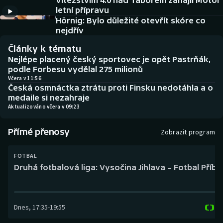
Vítězstvím 4:0 nad Táborem zahájil Motor
Baseball a softbal
Soutěže
letní přípravu
Hörnig: Bylo důležité otevřít skóre co
Basketbal
Historické návraty
nejdřív
Články k tématu
Biatlon
Aplikace ČT sport
Nejlépe placený český sportovec je opět Pastrňák,
podle Forbesu vydělal 275 milionů
Boby a skeleton
AZ kvíz
Včera v 11:56
Česká osmnáctka ztrátu proti Finsku nedotáhla a o
medaile si nezahraje
Box
Aktualizováno včera v 09:23
Curling
Přímé přenosy
Zobrazit program
Dostihy
FOTBAL
Druhá fotbalová liga: Vysočina Jihlava – Fotbal Příb
Florbal
Futsal
Dnes
,
17:35
-
19:55
Golf