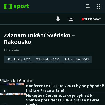
POPULÁRNÍ
SLEDOVAT
Fotbal
Záznam utkání Švédsko –
Rakousko
Hokej
14. 5. 2022
Tenis
MS v hokeji 2022
MS v hokeji 2022
MS v hokeji 2022
Atletika
Cyklistika
Videa k tématu
DALŠÍ SPORTY
Konference ČSLH: MS 2031 by se případně
hrálo v Praze a Brně
Hokej bez červené: Jaký je výhled k
Americký fotbal
NEPŘEHLÉDNĚTE
volbám prezidenta IIHF a blíží se návrat
Ruska?