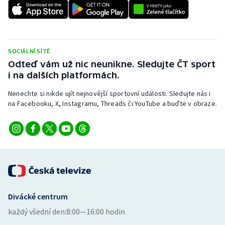
Stolní tenis
Triatlon
SOCIÁLNÍ SÍTĚ
Veslování
Odteď vám už nic neunikne. Sledujte ČT sport
i na dalších platformách.
Vodní slalom
Nenechte si nikde ujít nejnovější sportovní události. Sledujte nás i
Volejbal
na Facebooku, X, Instagramu, Threads či YouTube a buďte v obraze.
Ostatní
Divácké centrum
každý všední den:
8:00—16:00 hodin