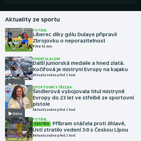
Gymnastika
Aktuality ze sportu
Házená
FOTBAL
Liberec díky gólu Dulaye připravil
Zbrojovku o neporazitelnost
Jezdectví
Před 41 min
VODNÍ SLALOM
Judo
Další juniorská medaile a hned zlatá.
Kočířová je mistryní Evropy na kajaku
Krasobruslení
Aktualizováno před 1 hod
Video
SPORTOVNÍ STŘELBA
Lezení
Šindlerová vybojovala titul mistryně
Evropy do 23 let ve střelbě ze sportovní
pistole
Lyže a snowboard
Aktualizováno před 1 hod
Video
FOTBAL
Moderní pětiboj
Příbram otáčela proti Jihlavě,
SESTŘIH
Ústí ztratilo vedení 3:0 s Českou Lípou
Motorsport
Aktualizováno před 1 hod