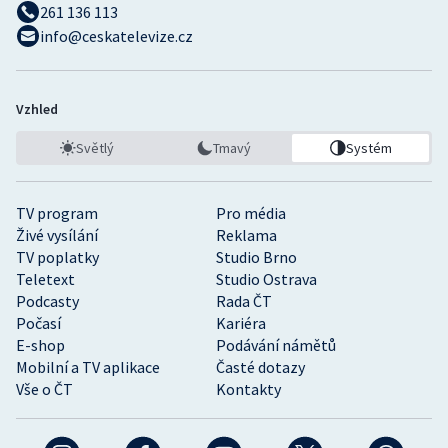
261 136 113
info@ceskatelevize.cz
Vzhled
Světlý
Tmavý
Systém
TV program
Pro média
Živé vysílání
Reklama
TV poplatky
Studio Brno
Teletext
Studio Ostrava
Podcasty
Rada ČT
Počasí
Kariéra
E-shop
Podávání námětů
Mobilní a TV aplikace
Časté dotazy
Vše o ČT
Kontakty