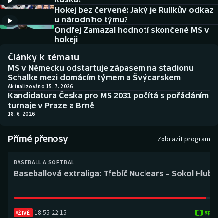
Baseball a softbal
Soutěže
Hokej bez červené: Jaký je Rulíkův odkaz
u národního týmu?
Basketbal
Historické návraty
Ondřej Zamazal hodnotí skončené MS v
hokeji
Biatlon
Aplikace ČT sport
Články k tématu
MS v Německu odstartuje zápasem na stadionu
Boby a skeleton
AZ kvíz
Schalke mezi domácím týmem a Švýcarskem
Aktualizováno 15. 7. 2026
Kandidatura Česka pro MS 2031 počítá s pořádáním
Box
turnaje v Praze a Brně
18. 6. 2026
Curling
Přímé přenosy
Zobrazit program
Dostihy
BASEBALL A SOFTBAL
Florbal
Baseballová extraliga: Třebíč Nuclears – Sokol Hlub
Futsal
18:55
-
22:15
ŽIVĚ
Golf