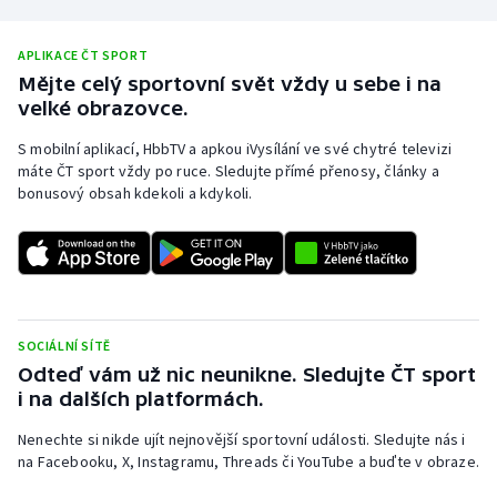
Olympijské hry
APLIKACE ČT SPORT
Mějte celý sportovní svět vždy u sebe i na
Parasport
velké obrazovce.
Plavání
S mobilní aplikací, HbbTV a apkou iVysílání ve své chytré televizi
máte ČT sport vždy po ruce. Sledujte přímé přenosy, články a
Plážový volejbal
bonusový obsah kdekoli a kdykoli.
Ragby
Rychlobruslení
SOCIÁLNÍ SÍTĚ
Rychlostní kanoistika
Odteď vám už nic neunikne. Sledujte ČT sport
i na dalších platformách.
Short track
Nenechte si nikde ujít nejnovější sportovní události. Sledujte nás i
Sportovní střelba
na Facebooku, X, Instagramu, Threads či YouTube a buďte v obraze.