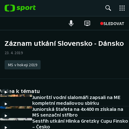
POPULÁRNÍ
SLEDOVAT
Fotbal
Záznam utkání Slovensko - Dánsko
Hokej
23. 4. 2019
Tenis
MS v hokeji 2019
Atletika
Videa k tématu
Cyklistika
Juniorští vodní slalomáři zapsali na ME
kompletní medailovou sbírku
DALŠÍ SPORTY
Juniorská štafeta na 4x400 m získala na
MS senzační stříbro
Americký fotbal
NEPŘEHLÉDNĚTE
Sestřih utkání Hlinka Gretzky Cupu Finsko
– Česko