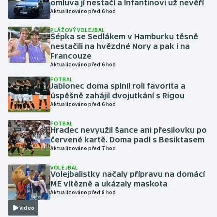
omluva jí nestačí a Infantinovi už nevěří
Aktualizováno před 6 hod
Gymnastika
PLÁŽOVÝ VOLEJBAL
Šépka se Sedlákem v Hamburku těsně
Házená
nestačili na hvězdné Nory a pak i na
Francouze
Aktualizováno před 6 hod
Jezdectví
FOTBAL
Jablonec doma splnil roli favorita a
Judo
úspěšně zahájil dvojutkání s Rigou
Aktualizováno před 6 hod
Krasobruslení
FOTBAL
Hradec nevyužil šance ani přesilovku po
Lezení
červené kartě. Doma padl s Besiktasem
Aktualizováno před 7 hod
Lyže a snowboard
VOLEJBAL
Volejbalistky načaly přípravu na domácí
ME vítězně a ukázaly maskota
Moderní pětiboj
Aktualizováno před 8 hod
Motorsport
Video