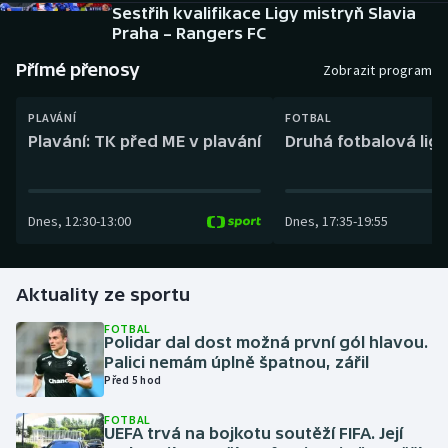
Baseball a softbal
Soutěže
Sestřih kvalifikace Ligy mistryň Slavia
Praha – Rangers FC
Basketbal
Historické návraty
Přímé přenosy
Zobrazit program
Biatlon
Aplikace ČT sport
PLAVÁNÍ
FOTBAL
Plavání: TK před ME v plavání
Druhá fotbalová liga
Boby a skeleton
AZ kvíz
Box
Dnes
,
12:30
-
13:00
Dnes
,
17:35
-
19:55
Curling
Aktuality ze sportu
Dostihy
FOTBAL
Polidar dal dost možná první gól hlavou.
Florbal
Palici nemám úplně špatnou, zářil
Před 5 hod
Futsal
FOTBAL
UEFA trvá na bojkotu soutěží FIFA. Její
Golf