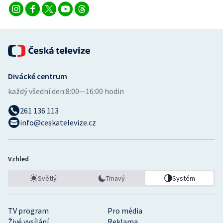
Stolní tenis
Triatlon
Veslování
Divácké centrum
Vodní slalom
každý všední den:
8:00—16:00 hodin
Volejbal
261 136 113
info@ceskatelevize.cz
Ostatní
Vzhled
Světlý
Tmavý
Systém
TV program
Pro média
Živé vysílání
Reklama