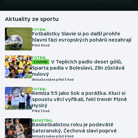
Gymnastika
Aktuality ze sportu
Házená
FOTBAL
Fotbalistky Slavie si po další prohře
hlavní fázi evropských pohárů nezahrají
Jezdectví
Před 4 hod
FOTBAL
Judo
V Teplicích padlo deset gólů,
SOUHRN
Sparta padla v Boleslavi, Zlín zůstává
Krasobruslení
nulový
Aktualizováno před 5 hod
Lezení
FOTBAL
Remíza 5:5 jako šok a porážka. Kluci si
spoustu věcí vyříkali, řekl trenér Plzně
Lyže a snowboard
Hyský
Před 5 hod
Moderní pětiboj
BASKETBAL
Basketbalistou roku je podeváté
Satoranský, Čechová slaví poprvé
Motorsport
Aktualizováno před 6 hod