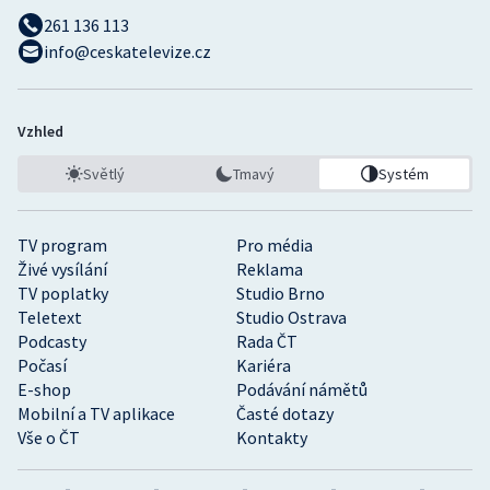
261 136 113
info@ceskatelevize.cz
Vzhled
Světlý
Tmavý
Systém
TV program
Pro média
Živé vysílání
Reklama
TV poplatky
Studio Brno
Teletext
Studio Ostrava
Podcasty
Rada ČT
Počasí
Kariéra
E-shop
Podávání námětů
Mobilní a TV aplikace
Časté dotazy
Vše o ČT
Kontakty