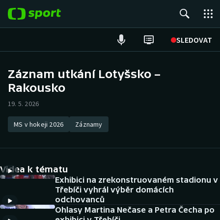
POPULÁRNÍ
SLEDOVAT
Fotbal
Záznam utkání Lotyšsko –
Rakousko
Hokej
19. 5. 2026
Tenis
MS v hokeji 2026
Záznamy
Atletika
Cyklistika
Videa k tématu
DALŠÍ SPORTY
Exhibici na zrekonstruovaném stadionu v
Třebíči vyhrál výběr domácích
odchovanců
Americký fotbal
NEPŘEHLÉDNĚTE
Ohlasy Martina Nečase a Petra Čecha po
exhibici v Třebíči