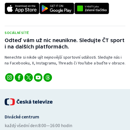
Stolní tenis
Triatlon
Veslování
SOCIÁLNÍ SÍTĚ
Odteď vám už nic neunikne. Sledujte ČT sport
Vodní slalom
i na dalších platformách.
Nenechte si nikde ujít nejnovější sportovní události. Sledujte nás i
Volejbal
na Facebooku, X, Instagramu, Threads či YouTube a buďte v obraze.
Ostatní
Divácké centrum
každý všední den:
8:00—16:00 hodin