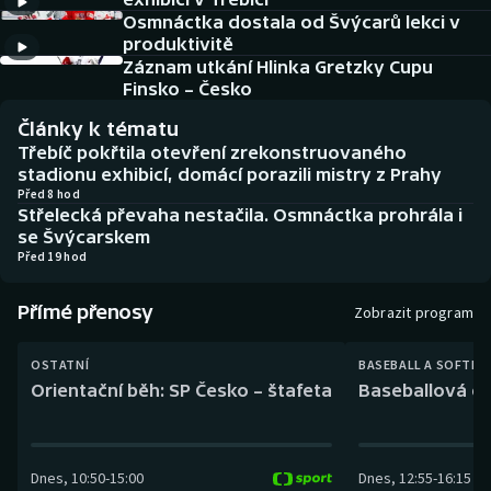
Baseball a softbal
Soutěže
Osmnáctka dostala od Švýcarů lekci v
produktivitě
Basketbal
Historické návraty
Záznam utkání Hlinka Gretzky Cupu
Finsko – Česko
Biatlon
Aplikace ČT sport
Články k tématu
Třebíč pokřtila otevření zrekonstruovaného
Boby a skeleton
AZ kvíz
stadionu exhibicí, domácí porazili mistry z Prahy
Před 8 hod
Střelecká převaha nestačila. Osmnáctka prohrála i
Box
se Švýcarskem
Před 19 hod
Curling
Přímé přenosy
Zobrazit program
Dostihy
OSTATNÍ
BASEBALL A SOFTBA
Florbal
Orientační běh: SP Česko – štafeta
Baseballová ex
Futsal
Dnes
,
10:50
-
15:00
Dnes
,
12:55
-
16:15
Golf