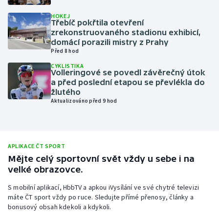
Olympijské hry
HOKEJ
Třebíč pokřtila otevření
zrekonstruovaného stadionu exhibicí,
Parasport
domácí porazili mistry z Prahy
Před 8 hod
Plavání
CYKLISTIKA
Volleringové se povedl závěrečný útok
a před poslední etapou se převlékla do
Plážový volejbal
žlutého
Aktualizováno před 9 hod
Ragby
Rychlobruslení
APLIKACE ČT SPORT
Rychlostní kanoistika
Mějte celý sportovní svět vždy u sebe i na
velké obrazovce.
Short track
S mobilní aplikací, HbbTV a apkou iVysílání ve své chytré televizi
máte ČT sport vždy po ruce. Sledujte přímé přenosy, články a
Sportovní střelba
bonusový obsah kdekoli a kdykoli.