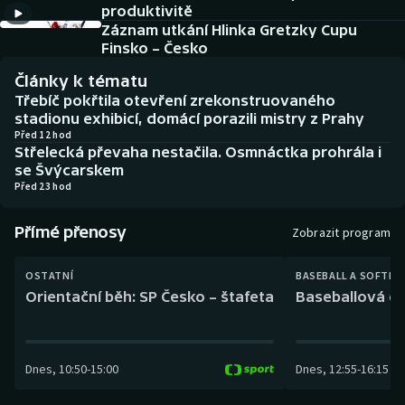
produktivitě
Baseball a softbal
Soutěže
Záznam utkání Hlinka Gretzky Cupu
Finsko – Česko
Basketbal
Historické návraty
Články k tématu
Biatlon
Aplikace ČT sport
Třebíč pokřtila otevření zrekonstruovaného
stadionu exhibicí, domácí porazili mistry z Prahy
Před 12 hod
Boby a skeleton
AZ kvíz
Střelecká převaha nestačila. Osmnáctka prohrála i
se Švýcarskem
Box
Před 23 hod
Curling
Přímé přenosy
Zobrazit program
Dostihy
OSTATNÍ
BASEBALL A SOFTBA
Orientační běh: SP Česko – štafeta
Baseballová ex
Florbal
Futsal
Dnes
,
10:50
-
15:00
Dnes
,
12:55
-
16:15
Golf