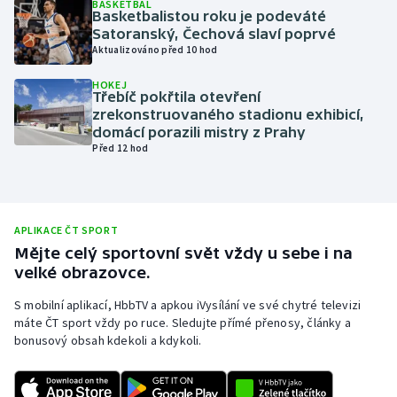
BASKETBAL
Basketbalistou roku je podeváté
Olympijské hry
Satoranský, Čechová slaví poprvé
Aktualizováno před 10 hod
Parasport
HOKEJ
Třebíč pokřtila otevření
Plavání
zrekonstruovaného stadionu exhibicí,
domácí porazili mistry z Prahy
Před 12 hod
Plážový volejbal
Ragby
APLIKACE ČT SPORT
Rychlobruslení
Mějte celý sportovní svět vždy u sebe i na
velké obrazovce.
Rychlostní kanoistika
S mobilní aplikací, HbbTV a apkou iVysílání ve své chytré televizi
máte ČT sport vždy po ruce. Sledujte přímé přenosy, články a
Short track
bonusový obsah kdekoli a kdykoli.
Sportovní střelba