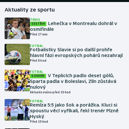
Aktuality ze sportu
Gymnastika
TENIS
Lehečka v Montrealu dohrál v
SESTŘIH
Házená
osmifinále
Před 27 min
Jezdectví
FOTBAL
Fotbalistky Slavie si po další prohře
Judo
hlavní fázi evropských pohárů nezahrají
Před 8 hod
Krasobruslení
FOTBAL
V Teplicích padlo deset gólů,
SOUHRN
Sparta padla v Boleslavi, Zlín zůstává
Lezení
nulový
Aktualizováno před 10 hod
Lyže a snowboard
FOTBAL
Remíza 5:5 jako šok a porážka. Kluci si
Moderní pětiboj
spoustu věcí vyříkali, řekl trenér Plzně
Hyský
Před 10 hod
Motorsport