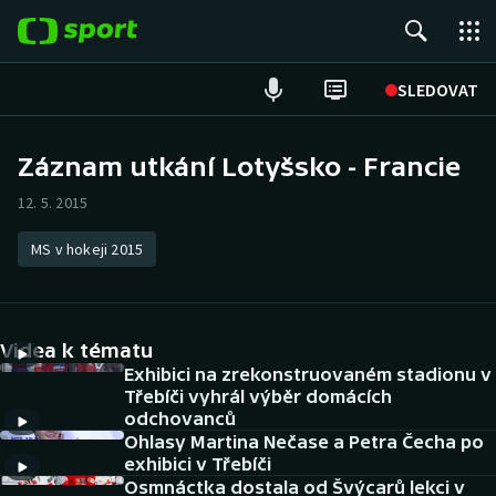
POPULÁRNÍ
SLEDOVAT
Fotbal
Záznam utkání Lotyšsko - Francie
Hokej
12. 5. 2015
Tenis
MS v hokeji 2015
Atletika
Videa k tématu
Cyklistika
Exhibici na zrekonstruovaném stadionu v
Třebíči vyhrál výběr domácích
DALŠÍ SPORTY
odchovanců
Ohlasy Martina Nečase a Petra Čecha po
Americký fotbal
NEPŘEHLÉDNĚTE
exhibici v Třebíči
Osmnáctka dostala od Švýcarů lekci v