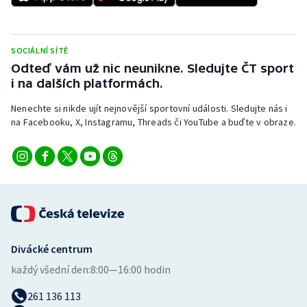
Stolní tenis
Triatlon
SOCIÁLNÍ SÍTĚ
Odteď vám už nic neunikne. Sledujte ČT sport
Veslování
i na dalších platformách.
Vodní slalom
Nenechte si nikde ujít nejnovější sportovní události. Sledujte nás i
na Facebooku, X, Instagramu, Threads či YouTube a buďte v obraze.
Volejbal
Ostatní
Divácké centrum
každý všední den:
8:00—16:00 hodin
261 136 113