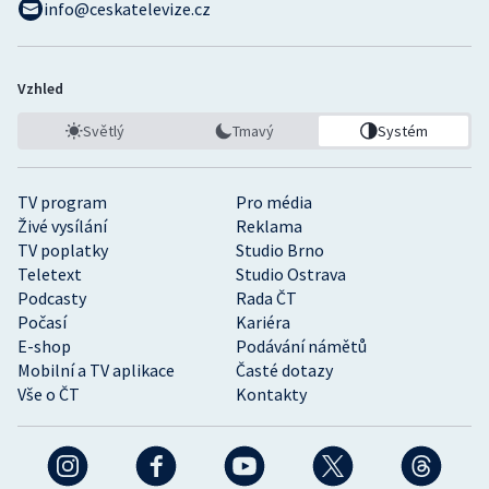
info@ceskatelevize.cz
Vzhled
Světlý
Tmavý
Systém
TV program
Pro média
Živé vysílání
Reklama
TV poplatky
Studio Brno
Teletext
Studio Ostrava
Podcasty
Rada ČT
Počasí
Kariéra
E-shop
Podávání námětů
Mobilní a TV aplikace
Časté dotazy
Vše o ČT
Kontakty