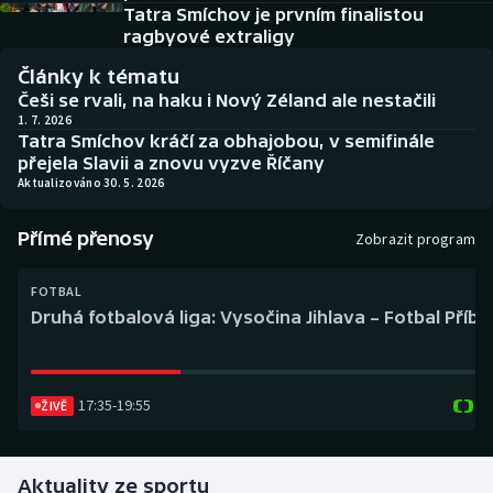
Baseball a softbal
Soutěže
Tatra Smíchov je prvním finalistou
ragbyové extraligy
Basketbal
Historické návraty
Články k tématu
Češi se rvali, na haku i Nový Zéland ale nestačili
Biatlon
Aplikace ČT sport
1. 7. 2026
Tatra Smíchov kráčí za obhajobou, v semifinále
přejela Slavii a znovu vyzve Říčany
Boby a skeleton
AZ kvíz
Aktualizováno 30. 5. 2026
Box
Přímé přenosy
Zobrazit program
Curling
FOTBAL
Druhá fotbalová liga: Vysočina Jihlava – Fotbal Příb
Dostihy
Florbal
17:35
-
19:55
ŽIVĚ
Futsal
Aktuality ze sportu
Golf