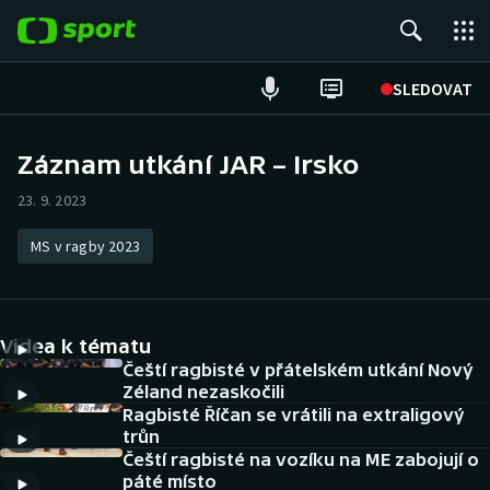
POPULÁRNÍ
SLEDOVAT
Fotbal
Záznam utkání JAR – Irsko
Hokej
23. 9. 2023
Tenis
MS v ragby 2023
Atletika
Videa k tématu
Cyklistika
Čeští ragbisté v přátelském utkání Nový
Zéland nezaskočili
DALŠÍ SPORTY
Ragbisté Říčan se vrátili na extraligový
trůn
Americký fotbal
NEPŘEHLÉDNĚTE
Čeští ragbisté na vozíku na ME zabojují o
páté místo