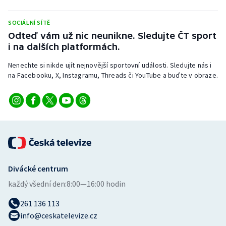
Stolní tenis
SOCIÁLNÍ SÍTĚ
Triatlon
Odteď vám už nic neunikne. Sledujte ČT sport
i na dalších platformách.
Veslování
Nenechte si nikde ujít nejnovější sportovní události. Sledujte nás i
na Facebooku, X, Instagramu, Threads či YouTube a buďte v obraze.
Vodní slalom
Volejbal
Ostatní
Divácké centrum
každý všední den:
8:00—16:00 hodin
261 136 113
info@ceskatelevize.cz