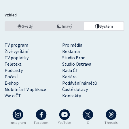
Vzhled
Světlý
Tmavý
Systém
TV program
Pro média
Živé vysílání
Reklama
TV poplatky
Studio Brno
Teletext
Studio Ostrava
Podcasty
Rada ČT
Počasí
Kariéra
E-shop
Podávání námětů
Mobilní a TV aplikace
Časté dotazy
Vše o ČT
Kontakty
Instagram
Facebook
YouTube
X
Threads