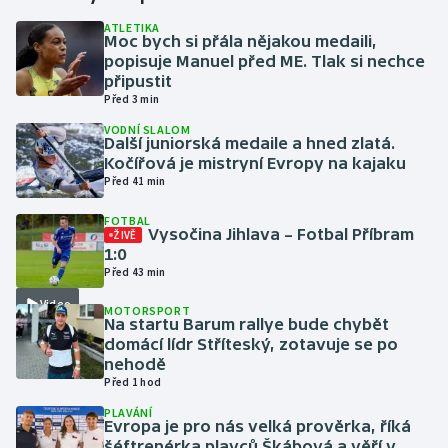
ATLETIKA
Moc bych si přála nějakou medaili,
Gymnastika
popisuje Manuel před ME. Tlak si nechce
připustit
Házená
Před 3 min
VODNÍ SLALOM
Jezdectví
Další juniorská medaile a hned zlatá.
Kočířová je mistryní Evropy na kajaku
Před 41 min
Judo
FOTBAL
Vysočina Jihlava – Fotbal Příbram
ŽIVĚ
Krasobruslení
1:0
Před 43 min
Lezení
Video
MOTORSPORT
Na startu Barum rallye bude chybět
Lyže a snowboard
domácí lídr Stříteský, zotavuje se po
nehodě
Moderní pětiboj
Před 1 hod
PLAVÁNÍ
Evropa je pro nás velká prověrka, říká
Motorsport
šéftrenérka plavců Škábová a věří v