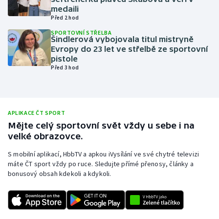
medaili
Olympijské hry
Před 2 hod
SPORTOVNÍ STŘELBA
Parasport
Šindlerová vybojovala titul mistryně
Evropy do 23 let ve střelbě ze sportovní
pistole
Plavání
Před 3 hod
Plážový volejbal
Ragby
APLIKACE ČT SPORT
Mějte celý sportovní svět vždy u sebe i na
Rychlobruslení
velké obrazovce.
S mobilní aplikací, HbbTV a apkou iVysílání ve své chytré televizi
Rychlostní kanoistika
máte ČT sport vždy po ruce. Sledujte přímé přenosy, články a
bonusový obsah kdekoli a kdykoli.
Short track
Sportovní střelba