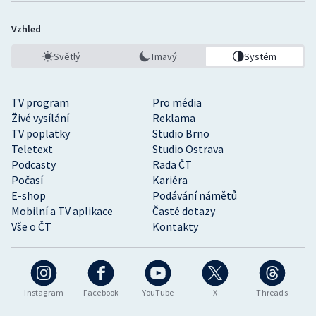
Vzhled
Světlý
Tmavý
Systém
TV program
Pro média
Živé vysílání
Reklama
TV poplatky
Studio Brno
Teletext
Studio Ostrava
Podcasty
Rada ČT
Počasí
Kariéra
E-shop
Podávání námětů
Mobilní a TV aplikace
Časté dotazy
Vše o ČT
Kontakty
Instagram
Facebook
YouTube
X
Threads