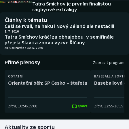
Baseball a softbal
Soutěže
Tatra Smíchov je prvním finalistou
ragbyové extraligy
Basketbal
Historické návraty
Články k tématu
Češi se rvali, na haku i Nový Zéland ale nestačili
Biatlon
Aplikace ČT sport
1. 7. 2026
Tatra Smíchov kráčí za obhajobou, v semifinále
přejela Slavii a znovu vyzve Říčany
Boby a skeleton
AZ kvíz
Aktualizováno 30. 5. 2026
Box
Přímé přenosy
Zobrazit program
Curling
OSTATNÍ
BASEBALL A SOFTBA
Orientační běh: SP Česko – štafeta
Baseballová ex
Dostihy
Florbal
Zítra
,
10:50
-
15:00
Zítra
,
12:55
-
16:15
Futsal
Aktuality ze sportu
Golf