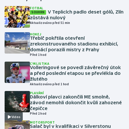
FOTBAL
V Teplicích padlo deset gólů, Zlín
SOUHRN
Gymnastika
zůstává nulový
Aktualizováno před 51 min
Házená
HOKEJ
Třebíč pokřtila otevření
Jezdectví
zrekonstruovaného stadionu exhibicí,
domácí porazili mistry z Prahy
Judo
Před 1 hod
CYKLISTIKA
Volleringové se povedl závěrečný útok
Krasobruslení
a před poslední etapou se převlékla do
žlutého
Lezení
Aktualizováno před 1 hod
PLAVÁNÍ
Lyže a snowboard
Dálkoví plavci zakončili ME smolně,
závod nemohli dokončit kvůli zahozené
čepičce
Moderní pětiboj
Před 2 hod
Video
MOTORSPORT
Motorsport
Salač byl v kvalifikaci v Silverstonu