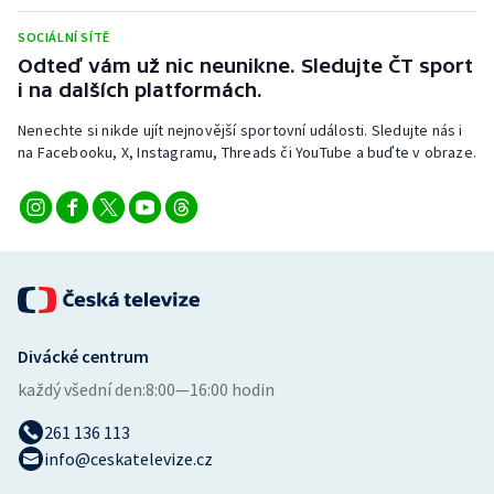
Stolní tenis
SOCIÁLNÍ SÍTĚ
Odteď vám už nic neunikne. Sledujte ČT sport
Triatlon
i na dalších platformách.
Veslování
Nenechte si nikde ujít nejnovější sportovní události. Sledujte nás i
na Facebooku, X, Instagramu, Threads či YouTube a buďte v obraze.
Vodní slalom
Volejbal
Ostatní
Divácké centrum
každý všední den:
8:00—16:00 hodin
261 136 113
info@ceskatelevize.cz