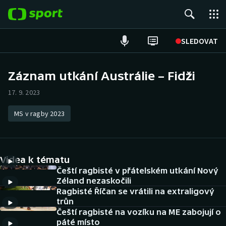
POPULÁRNÍ
SLEDOVAT
Fotbal
Záznam utkání Austrálie – Fidži
Hokej
17. 9. 2023
Tenis
MS v ragby 2023
Atletika
Videa k tématu
Cyklistika
Čeští ragbisté v přátelském utkání Nový
Zéland nezaskočili
DALŠÍ SPORTY
Ragbisté Říčan se vrátili na extraligový
trůn
Americký fotbal
NEPŘEHLÉDNĚTE
Čeští ragbisté na vozíku na ME zabojují o
páté místo