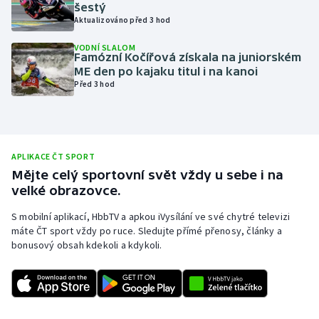
šestý
Olympijské hry
Aktualizováno před 3 hod
VODNÍ SLALOM
Parasport
Famózní Kočířová získala na juniorském
ME den po kajaku titul i na kanoi
Před 3 hod
Plavání
Plážový volejbal
Ragby
APLIKACE ČT SPORT
Mějte celý sportovní svět vždy u sebe i na
velké obrazovce.
Rychlobruslení
S mobilní aplikací, HbbTV a apkou iVysílání ve své chytré televizi
Rychlostní kanoistika
máte ČT sport vždy po ruce. Sledujte přímé přenosy, články a
bonusový obsah kdekoli a kdykoli.
Short track
Sportovní střelba