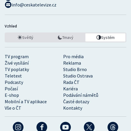
info@ceskatelevize.cz
Vzhled
Světlý
Tmavý
Systém
TV program
Pro média
Živé vysílání
Reklama
TV poplatky
Studio Brno
Teletext
Studio Ostrava
Podcasty
Rada ČT
Počasí
Kariéra
E-shop
Podávání námětů
Mobilní a TV aplikace
Časté dotazy
Vše o ČT
Kontakty