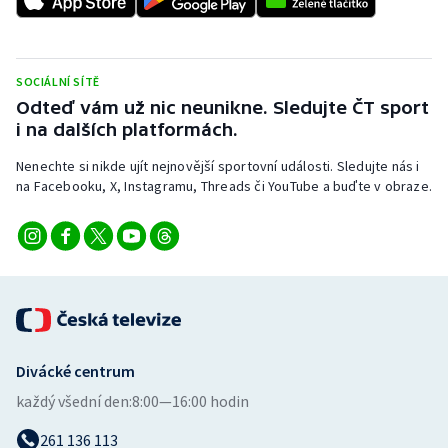
Stolní tenis
Triatlon
SOCIÁLNÍ SÍTĚ
Odteď vám už nic neunikne. Sledujte ČT sport
Veslování
i na dalších platformách.
Vodní slalom
Nenechte si nikde ujít nejnovější sportovní události. Sledujte nás i
na Facebooku, X, Instagramu, Threads či YouTube a buďte v obraze.
Volejbal
Ostatní
Divácké centrum
každý všední den:
8:00—16:00 hodin
261 136 113