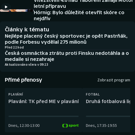
Vítězstvím 4:0 nad Táborem zahájil Motor
Baseball a softbal
Soutěže
letní přípravu
Hörnig: Bylo důležité otevřít skóre co
Basketbal
Historické návraty
nejdřív
Články k tématu
Biatlon
Aplikace ČT sport
Nejlépe placený český sportovec je opět Pastrňák,
podle Forbesu vydělal 275 milionů
Boby a skeleton
AZ kvíz
Před 22 hod
Česká osmnáctka ztrátu proti Finsku nedotáhla a o
medaile si nezahraje
Box
Aktualizováno včera v 09:23
Curling
Přímé přenosy
Zobrazit program
Dostihy
PLAVÁNÍ
FOTBAL
Plavání: TK před ME v plavání
Druhá fotbalová liga
Florbal
Futsal
Dnes
,
12:30
-
13:00
Dnes
,
17:35
-
19:55
Golf