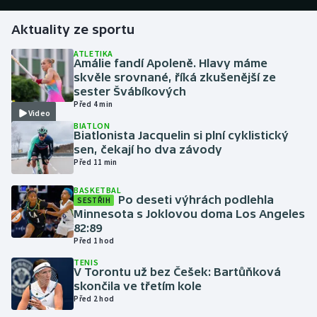
Aktuality ze sportu
Gymnastika
ATLETIKA
Amálie fandí Apoleně. Hlavy máme
Házená
skvěle srovnané, říká zkušenější ze
sester Švábíkových
Jezdectví
Před 4 min
Video
BIATLON
Judo
Biatlonista Jacquelin si plní cyklistický
sen, čekají ho dva závody
Před 11 min
Krasobruslení
BASKETBAL
Po deseti výhrách podlehla
SESTŘIH
Lezení
Minnesota s Joklovou doma Los Angeles
82:89
Lyže a snowboard
Před 1 hod
TENIS
Moderní pětiboj
V Torontu už bez Češek: Bartůňková
skončila ve třetím kole
Před 2 hod
Motorsport