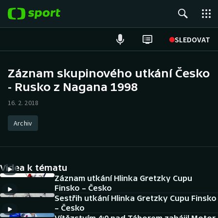
POPULÁRNÍ
SLEDOVAT
Fotbal
Záznam skupinového utkání Česko
- Rusko z Nagana 1998
Hokej
16. 2. 2018
Tenis
Archiv
Atletika
Cyklistika
Videa k tématu
DALŠÍ SPORTY
Záznam utkání Hlinka Gretzky Cupu
Finsko – Česko
Sestřih utkání Hlinka Gretzky Cupu Finsko
Americký fotbal
NEPŘEHLÉDNĚTE
– Česko