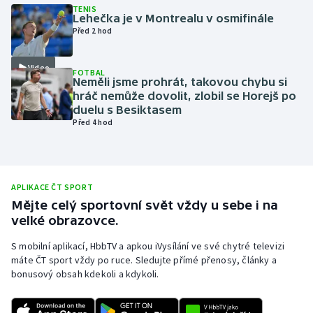
TENIS
Lehečka je v Montrealu v osmifinále
Olympijské hry
Před 2 hod
Parasport
Video
FOTBAL
Neměli jsme prohrát, takovou chybu si
Plavání
hráč nemůže dovolit, zlobil se Horejš po
duelu s Besiktasem
Plážový volejbal
Před 4 hod
Ragby
Rychlobruslení
APLIKACE ČT SPORT
Mějte celý sportovní svět vždy u sebe i na
velké obrazovce.
Rychlostní kanoistika
S mobilní aplikací, HbbTV a apkou iVysílání ve své chytré televizi
Short track
máte ČT sport vždy po ruce. Sledujte přímé přenosy, články a
bonusový obsah kdekoli a kdykoli.
Sportovní střelba