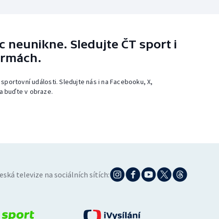
 neunikne. Sledujte ČT sport i
ormách.
 sportovní události. Sledujte nás i na Facebooku, X,
a buďte v obraze.
eská televize na sociálních sítích: