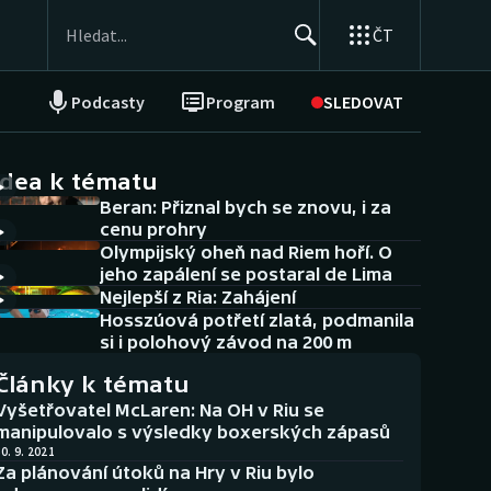
ČT
Podcasty
Program
SLEDOVAT
NEPŘEHLÉDNĚTE
Soutěže
idea k tématu
Beran: Přiznal bych se znovu, i za
Historické návraty
cenu prohry
Olympijský oheň nad Riem hoří. O
Aplikace ČT sport
jeho zapálení se postaral de Lima
Nejlepší z Ria: Zahájení
AZ kvíz
Hosszúová potřetí zlatá, podmanila
si i polohový závod na 200 m
Články k tématu
Vyšetřovatel McLaren: Na OH v Riu se
manipulovalo s výsledky boxerských zápasů
0. 9. 2021
Za plánování útoků na Hry v Riu bylo