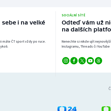
SOCIÁLNÍ SÍTĚ
 sebe i na velké
Odteď vám už nic
na dalších platf
izi máte ČT sport vždy po ruce.
Nenechte si nikde ujít nejnovější
ykoli.
Instagramu, Threads či YouTube 
Č