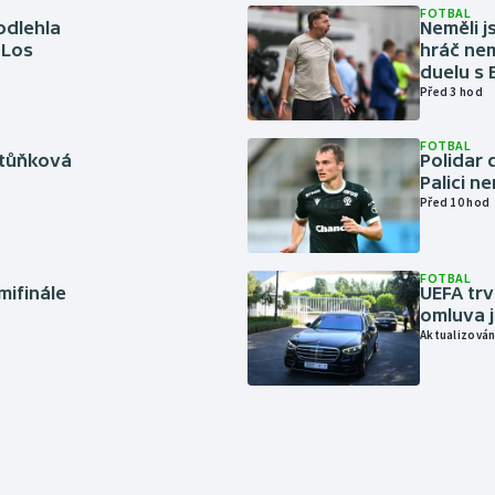
FOTBAL
odlehla
Neměli j
 Los
hráč nem
duelu s
Před 3 hod
FOTBAL
rtůňková
Polidar 
Palici n
Před 10 hod
FOTBAL
mifinále
UEFA trv
omluva j
Aktualizován