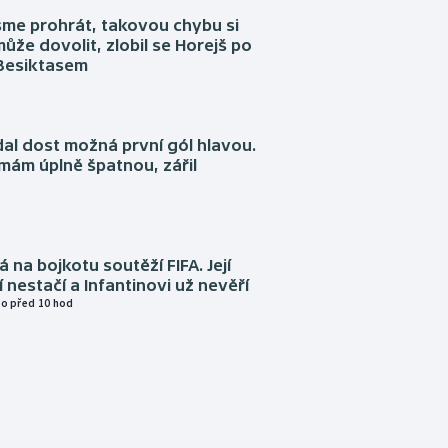
sme prohrát, takovou chybu si
ůže dovolit, zlobil se Horejš po
 Besiktasem
dal dost možná první gól hlavou.
emám úplně špatnou, zářil
á na bojkotu soutěží FIFA. Její
í nestačí a Infantinovi už nevěří
o před 10 hod