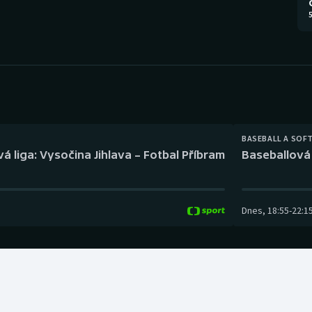
Moderní pětiboj
Triatlon
5
Motorsport
Veslování
Olympijské hry
Vodní slalom
Parasport
Volejbal
Plavání
Ostatní
BASEBALL A SOF
á liga: Vysočina Jihlava – Fotbal Příbram
Baseballová 
Plážový volejbal
Dnes
,
18:55
-
22:1