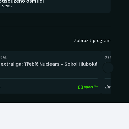
odsouzeno osm lidí
. 5. 2017
Zobrazit program
TBAL
OSTATNÍ
extraliga: Třebíč Nuclears – Sokol Hluboká
Orientační
5
Zítra
,
14:00
-
17