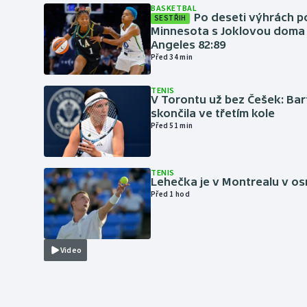
BASKETBAL
Po deseti výhrách p
SESTŘIH
Minnesota s Joklovou doma
Angeles 82:89
Před 34 min
TENIS
V Torontu už bez Češek: Ba
skončila ve třetím kole
Před 51 min
TENIS
Lehečka je v Montrealu v os
Před 1 hod
Video