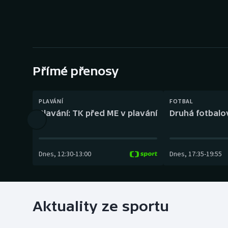
Curling
Dostihy
Florbal
Přímé přenosy
Futsal
Golf
PLAVÁNÍ
FOTBAL
Plavání: TK před ME v plavání
Druhá fotbalov
Gymnastika
Dnes
,
12:30
-
13:00
Dnes
,
17:35
-
19:55
Aktuality ze sportu