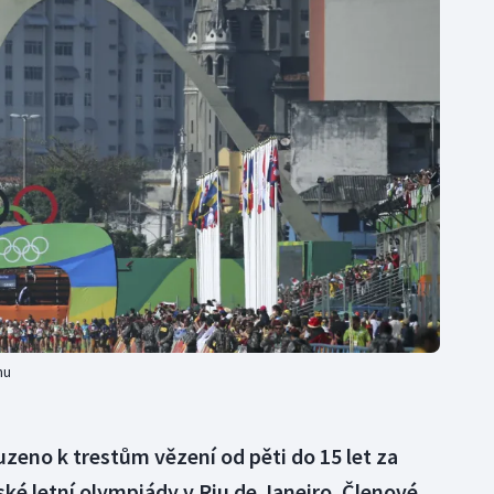
Moderní pětiboj
Triatlon
Motorsport
Veslování
Olympijské hry
Vodní slalom
Parasport
Volejbal
Plavání
Ostatní
Plážový volejbal
nu
ouzeno k trestům vězení od pěti do 15 let za
ké letní olympiády v Riu de Janeiro. Členové