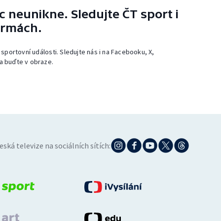
 neunikne. Sledujte ČT sport i
ormách.
 sportovní události. Sledujte nás i na Facebooku, X,
a buďte v obraze.
eská televize na sociálních sítích: