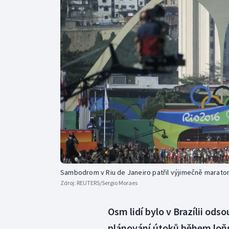
Curling
Dostihy
Florbal
Futsal
Golf
Gymnastika
Sambodrom v Riu de Janeiro patřil výjimečně marato
Zdroj:
REUTERS/Sergio Moraes
Osm lidí bylo v Brazílii ods
plánování útoků během loňs