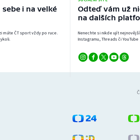
 sebe i na velké
Odteď vám už nic
na dalších platf
izi máte ČT sport vždy po ruce.
Nenechte si nikde ujít nejnovější
ykoli.
Instagramu, Threads či YouTube 
Č