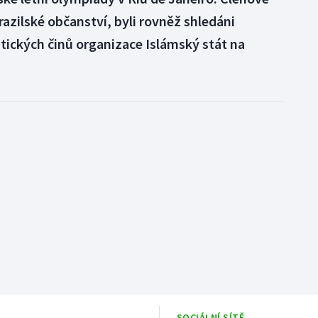
brazilské občanství, byli rovněž shledáni
tických činů organizace Islámský stát na
SOCIÁLNÍ SÍTĚ