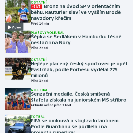
OSTATNÍ
Bronz na úvod SP v orientačním
ŽIVĚ
běhu. Rauturier slaví ve Vyšším Brodě
Gymnastika
navzdory křečím
Před 14 min
Video
Házená
PLÁŽOVÝ VOLEJBAL
Šépka se Sedlákem v Hamburku těsně
Jezdectví
nestačili na Nory
Před 2 hod
Judo
OSTATNÍ
Nejlépe placený český sportovec je opět
Pastrňák, podle Forbesu vydělal 275
Krasobruslení
milionů
Před 3 hod
Lezení
ATLETIKA
Senzační medaile. Česká smíšená
Lyže a snowboard
štafeta získala na juniorském MS stříbro
Aktualizováno před 3 hod
Moderní pětiboj
FOTBAL
FIFA se omlouvá a stojí za Infantinem.
Podle Guardianu se podílela i na
Motorsport
projektu superligy