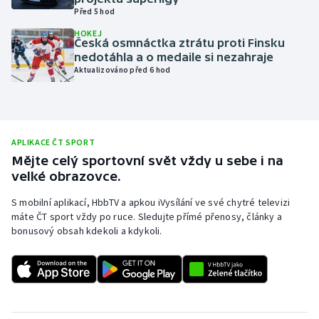
Před 5 hod
Olympijské hry
HOKEJ
Česká osmnáctka ztrátu proti Finsku
Parasport
nedotáhla a o medaile si nezahraje
Aktualizováno před 6 hod
Plavání
Plážový volejbal
APLIKACE ČT SPORT
Ragby
Mějte celý sportovní svět vždy u sebe i na
velké obrazovce.
Rychlobruslení
S mobilní aplikací, HbbTV a apkou iVysílání ve své chytré televizi
máte ČT sport vždy po ruce. Sledujte přímé přenosy, články a
Rychlostní kanoistika
bonusový obsah kdekoli a kdykoli.
Short track
Sportovní střelba