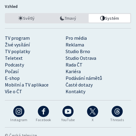
Vzhled
Světlý
Tmavý
Systém
TV program
Pro média
Živé vysílání
Reklama
TV poplatky
Studio Brno
Teletext
Studio Ostrava
Podcasty
Rada ČT
Počasí
Kariéra
E-shop
Podávání námětů
Mobilní a TV aplikace
Časté dotazy
Vše o ČT
Kontakty
Instagram
Facebook
YouTube
X
Threads
© Česká televize