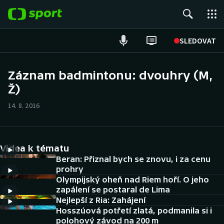
POPULÁRNÍ
SLEDOVAT
Fotbal
Záznam badmintonu: dvouhry (M,
Ž)
Hokej
14. 8. 2016
Tenis
Atletika
Videa k tématu
Cyklistika
Beran: Přiznal bych se znovu, i za cenu
prohry
Olympijský oheň nad Riem hoří. O jeho
DALŠÍ SPORTY
zapálení se postaral de Lima
Nejlepší z Ria: Zahájení
Americký fotbal
NEPŘEHLÉDNĚTE
Hosszúová potřetí zlatá, podmanila si i
polohový závod na 200 m