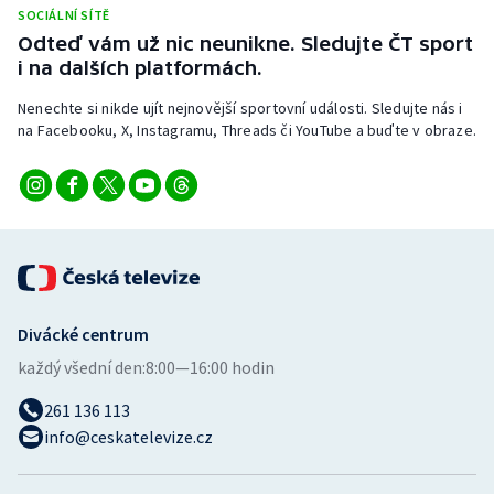
Stolní tenis
SOCIÁLNÍ SÍTĚ
Odteď vám už nic neunikne. Sledujte ČT sport
i na dalších platformách.
Triatlon
Nenechte si nikde ujít nejnovější sportovní události. Sledujte nás i
Veslování
na Facebooku, X, Instagramu, Threads či YouTube a buďte v obraze.
Vodní slalom
Volejbal
Ostatní
Divácké centrum
každý všední den:
8:00—16:00 hodin
261 136 113
info@ceskatelevize.cz