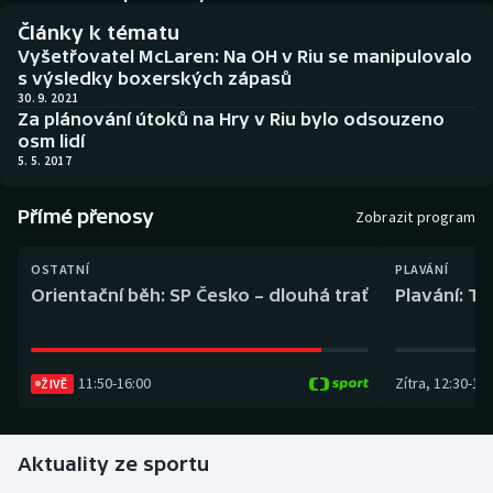
Baseball a softbal
Soutěže
Články k tématu
Vyšetřovatel McLaren: Na OH v Riu se manipulovalo
Basketbal
Historické návraty
s výsledky boxerských zápasů
30. 9. 2021
Za plánování útoků na Hry v Riu bylo odsouzeno
Biatlon
Aplikace ČT sport
osm lidí
5. 5. 2017
Boby a skeleton
AZ kvíz
Přímé přenosy
Zobrazit program
Box
OSTATNÍ
PLAVÁNÍ
Curling
Orientační běh: SP Česko – dlouhá trať
Plavání: TK
Dostihy
11:50
-
16:00
Zítra
,
12:30
-
13:
Florbal
ŽIVĚ
Futsal
Aktuality ze sportu
Golf