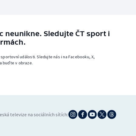
 neunikne. Sledujte ČT sport i
ormách.
 sportovní události. Sledujte nás i na Facebooku, X,
a buďte v obraze.
eská televize na sociálních sítích: