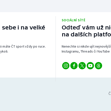
SOCIÁLNÍ SÍTĚ
 sebe i na velké
Odteď vám už nic
na dalších platf
izi máte ČT sport vždy po ruce.
Nenechte si nikde ujít nejnovější
ykoli.
Instagramu, Threads či YouTube 
Č