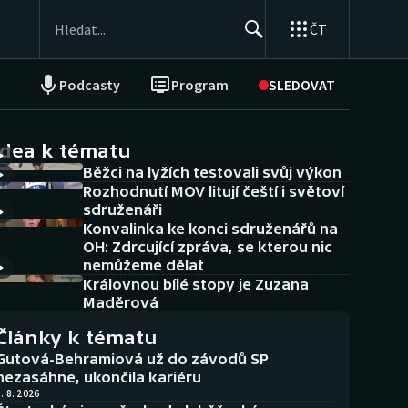
ČT
Podcasty
Program
SLEDOVAT
NEPŘEHLÉDNĚTE
Soutěže
idea k tématu
Běžci na lyžích testovali svůj výkon
Historické návraty
Rozhodnutí MOV litují čeští i světoví
sdruženáři
Aplikace ČT sport
Konvalinka ke konci sdruženářů na
OH: Zdrcující zpráva, se kterou nic
AZ kvíz
nemůžeme dělat
Královnou bílé stopy je Zuzana
Maděrová
Články k tématu
Gutová-Behramiová už do závodů SP
nezasáhne, ukončila kariéru
. 8. 2026