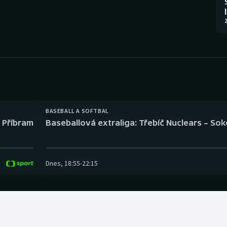
Moderní pětiboj
Triatlon
2
Motorsport
Veslování
Olympijské hry
Vodní slalom
Parasport
Volejbal
Plavání
Ostatní
BASEBALL A SOFTBAL
l Příbram
Baseballová extraliga: Třebíč Nuclears – So
Plážový volejbal
Dnes
,
18:55
-
22:15