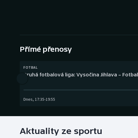
Curling
Dostihy
Florbal
Futsal
Přímé přenosy
Golf
FOTBAL
Druhá fotbalová liga: Vysočina Jihlava – Fotba
Gymnastika
Dnes
,
17:35
-
19:55
Aktuality ze sportu