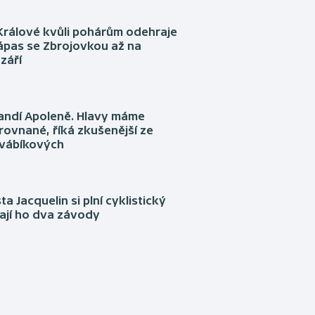
Králové kvůli pohárům odehraje
ápas se Zbrojovkou až na
září
fandí Apoleně. Hlavy máme
rovnané, říká zkušenější ze
Švábíkových
ta Jacquelin si plní cyklistický
ají ho dva závody