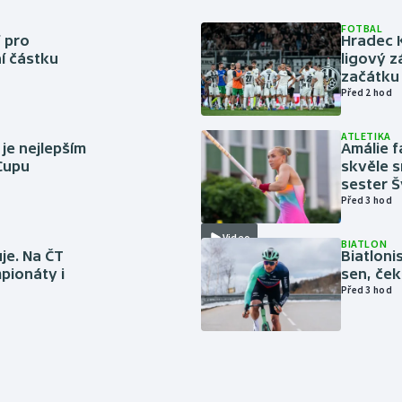
FOTBAL
 pro
Hradec 
í částku
ligový z
začátku 
Před 2 hod
ATLETIKA
 je nejlepším
Amálie 
 Cupu
skvěle s
sester 
Před 3 hod
Video
BIATLON
je. Na ČT
Biatlonis
pionáty i
sen, ček
Před 3 hod