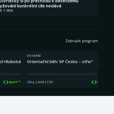
Štvrtecký si po přechodu k běžeckému
lyžování konkrétní cíle nedává
8. 7. 2026
Zobrazit program
OSTATNÍ
H
kol Hluboká
Orientační běh: SP Česko – střední trať
H
Zítra
,
14:00
-
17:50
Z