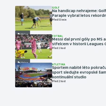
GOLF
Na handicap nehrajeme: Golf
Paraple vybral letos rekordn
Před 53 min
Video
FOTBAL
Messi dal první góly po MS a
střelcem v historii Leagues
Před 1 hod
Video
ATLETIKA
Sportem nabité léto pokraču
sport sledujte evropské šam
kontinuální studio
Před 2 hod