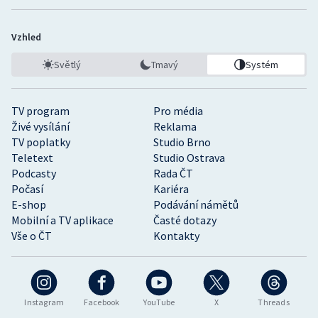
Vzhled
Světlý
Tmavý
Systém
TV program
Pro média
Živé vysílání
Reklama
TV poplatky
Studio Brno
Teletext
Studio Ostrava
Podcasty
Rada ČT
Počasí
Kariéra
E-shop
Podávání námětů
Mobilní a TV aplikace
Časté dotazy
Vše o ČT
Kontakty
Instagram
Facebook
YouTube
X
Threads