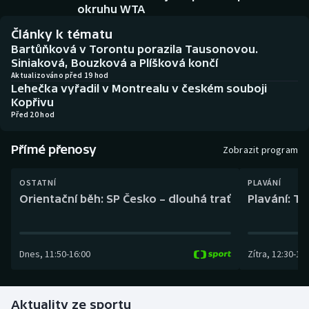
Baseball a softbal
Soutěže
okruhu WTA
Články k tématu
Basketbal
Historické návraty
Bartůňková v Torontu porazila Tausonovou.
Siniaková, Bouzková a Plíšková končí
Biatlon
Aplikace ČT sport
Aktualizováno před 19 hod
Lehečka vyřadil v Montrealu v českém souboji
Kopřivu
Boby a skeleton
AZ kvíz
Před 20 hod
Box
Přímé přenosy
Zobrazit program
Curling
OSTATNÍ
PLAVÁNÍ
Orientační běh: SP Česko – dlouhá trať
Plavání: TK
Dostihy
Florbal
Dnes
,
11:50
-
16:00
Zítra
,
12:30
-
13:
Futsal
Aktuality ze sportu
Golf