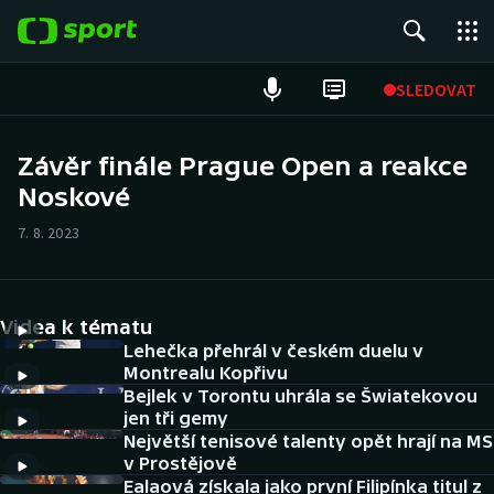
POPULÁRNÍ
SLEDOVAT
Fotbal
Závěr finále Prague Open a reakce
Noskové
Hokej
7. 8. 2023
Tenis
Atletika
Videa k tématu
Cyklistika
Lehečka přehrál v českém duelu v
Montrealu Kopřivu
Bejlek v Torontu uhrála se Šwiatekovou
DALŠÍ SPORTY
jen tři gemy
Největší tenisové talenty opět hrají na MS
Americký fotbal
NEPŘEHLÉDNĚTE
v Prostějově
Ealaová získala jako první Filipínka titul z