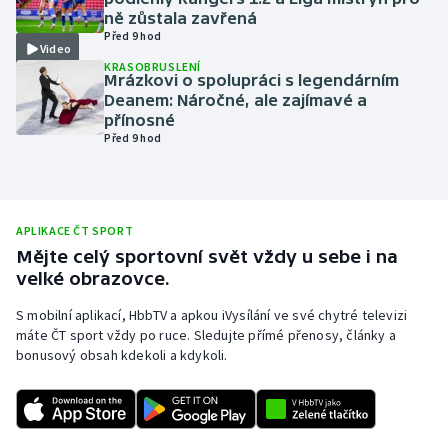
ně zůstala zavřená
Olympijské hry
Před 9 hod
Video
KRASOBRUSLENÍ
Parasport
Mrázkovi o spolupráci s legendárním
Deanem: Náročné, ale zajímavé a
přínosné
Plavání
Před 9 hod
Plážový volejbal
Ragby
APLIKACE ČT SPORT
Mějte celý sportovní svět vždy u sebe i na
Rychlobruslení
velké obrazovce.
S mobilní aplikací, HbbTV a apkou iVysílání ve své chytré televizi
Rychlostní kanoistika
máte ČT sport vždy po ruce. Sledujte přímé přenosy, články a
bonusový obsah kdekoli a kdykoli.
Short track
Sportovní střelba