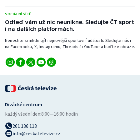
Stolní tenis
SOCIÁLNÍ SÍTĚ
Triatlon
Odteď vám už nic neunikne. Sledujte ČT sport
i na dalších platformách.
Veslování
Nenechte si nikde ujít nejnovější sportovní události. Sledujte nás i
na Facebooku, X, Instagramu, Threads či YouTube a buďte v obraze.
Vodní slalom
Volejbal
Ostatní
Divácké centrum
každý všední den:
8:00—16:00 hodin
261 136 113
info@ceskatelevize.cz