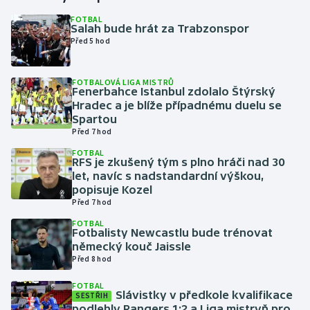
FOTBAL
Salah bude hrát za Trabzonspor
Gymnastika
Před 5 hod
Házená
FOTBALOVÁ LIGA MISTRŮ
Fenerbahce Istanbul zdolalo Štýrský
Jezdectví
Hradec a je blíže případnému duelu se
Spartou
Judo
Před 7 hod
FOTBAL
RFS je zkušený tým s plno hráči nad 30
Krasobruslení
let, navíc s nadstandardní výškou,
popisuje Kozel
Lezení
Před 7 hod
FOTBAL
Lyže a snowboard
Fotbalisty Newcastlu bude trénovat
německý kouč Jaissle
Před 8 hod
Moderní pětiboj
FOTBAL
Slávistky v předkole kvalifikace
Motorsport
SESTŘIH
podlehly Rangers 1:2 a Liga mistryň pro