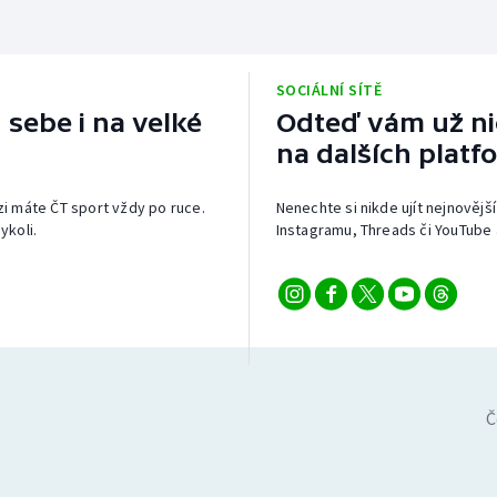
SOCIÁLNÍ SÍTĚ
 sebe i na velké
Odteď vám už nic
na dalších platf
izi máte ČT sport vždy po ruce.
Nenechte si nikde ujít nejnovější
ykoli.
Instagramu, Threads či YouTube 
Č