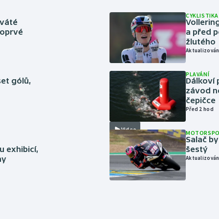
CYKLISTIKA
eváté
Volleri
poprvé
a před p
žlutého
Aktualizován
PLAVÁNÍ
set gólů,
Dálkoví 
závod n
čepičce
Před 2 hod
Video
MOTORSP
Salač by
 exhibicí,
šestý
hy
Aktualizován