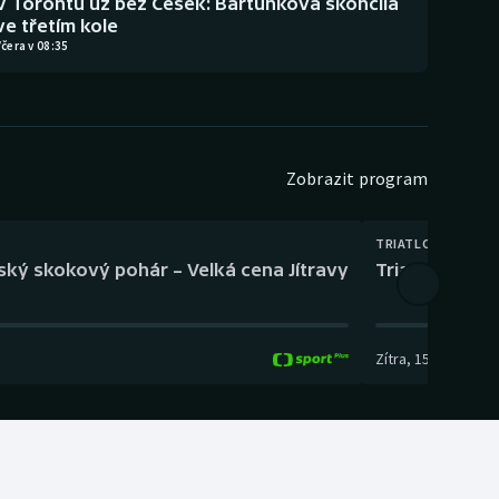
V Torontu už bez Češek: Bartůňková skončila
ve třetím kole
čera v 08:35
Zobrazit program
TRIATLON
eský skokový pohár – Velká cena Jítravy
Triatlon: XTE
Zítra
,
15:00
-
16:10