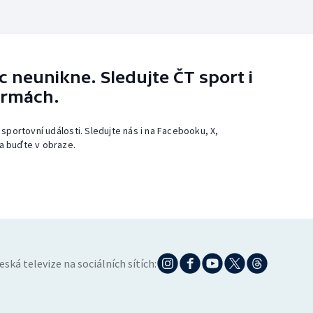
 neunikne. Sledujte ČT sport i
ormách.
 sportovní události. Sledujte nás i na Facebooku, X,
a buďte v obraze.
eská televize na sociálních sítích: