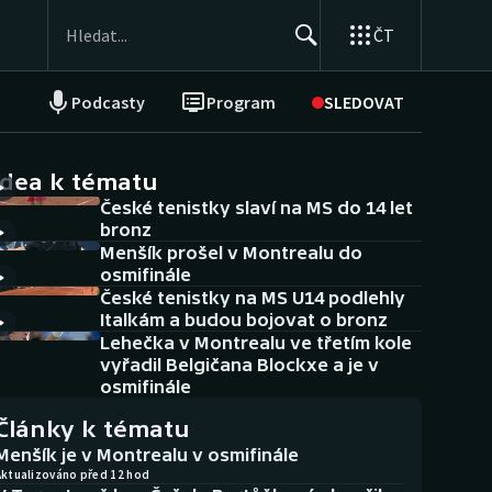
ČT
Podcasty
Program
SLEDOVAT
NEPŘEHLÉDNĚTE
Soutěže
idea k tématu
České tenistky slaví na MS do 14 let
Historické návraty
bronz
Menšík prošel v Montrealu do
Aplikace ČT sport
osmifinále
České tenistky na MS U14 podlehly
AZ kvíz
Italkám a budou bojovat o bronz
Lehečka v Montrealu ve třetím kole
vyřadil Belgičana Blockxe a je v
osmifinále
Články k tématu
Menšík je v Montrealu v osmifinále
Aktualizováno před 12 hod