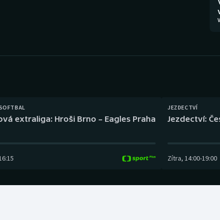
Moderní pětiboj
Triatlon
V
Motorsport
Veslování
Olympijské hry
Vodní slalom
Parasport
Volejbal
Plavání
Ostatní
 SOFTBAL
JEZDECTVÍ
ová extraliga: Hroši Brno – Eagles Praha
Jezdectví: Č
Plážový volejbal
16:15
Zítra
,
14:00
-
19:00