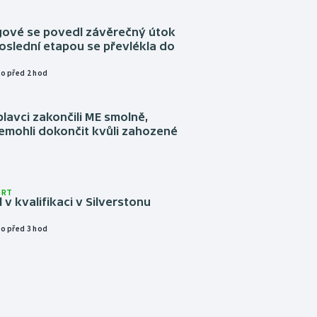
ngové se povedl závěrečný útok
oslední etapou se převlékla do
o před 2 hod
plavci zakončili ME smolně,
emohli dokončit kvůli zahozené
ORT
l v kvalifikaci v Silverstonu
o před 3 hod