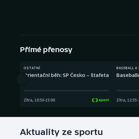
Curling
Dostihy
Florbal
Futsal
Přímé přenosy
Golf
OSTATNÍ
BASEBALL A
Orientační běh: SP Česko – štafeta
Baseball
Gymnastika
Zítra
,
10:50
-
15:00
Zítra
,
12:55
-
Aktuality ze sportu