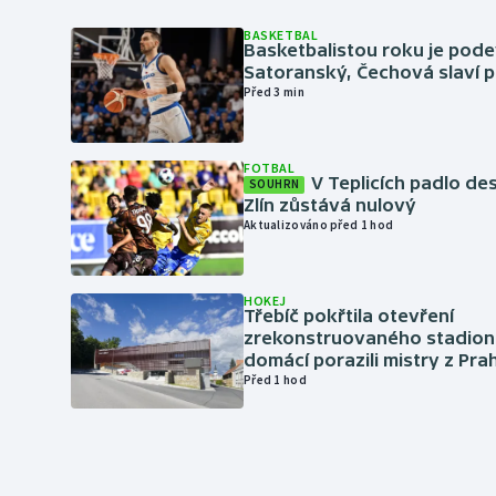
BASKETBAL
Basketbalistou roku je pod
Satoranský, Čechová slaví 
Před 3 min
FOTBAL
V Teplicích padlo de
SOUHRN
Zlín zůstává nulový
Aktualizováno před 1 hod
HOKEJ
Třebíč pokřtila otevření
zrekonstruovaného stadionu
domácí porazili mistry z Pra
Před 1 hod