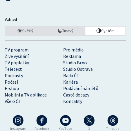
Vzhled
Světlý
Tmavý
Systém
TV program
Pro média
Živé vysílání
Reklama
TV poplatky
Studio Brno
Teletext
Studio Ostrava
Podcasty
Rada ČT
Počasí
Kariéra
E-shop
Podávání námětů
Mobilní a TV aplikace
Časté dotazy
Vše o ČT
Kontakty
Instagram
Facebook
YouTube
X
Threads