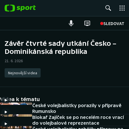
POPULÁRNÍ
SLEDOVAT
Fotbal
Závěr čtvrté sady utkání Česko –
Dominikánská republika
Hokej
21. 6. 2026
Tenis
Nejnovější videa
Atletika
Cyklistika
Videa k tématu
DALŠÍ SPORTY
České volejbalistky porazily v přípravě
Rumunsko
Blokař Zajíček se po necelém roce vrací
Americký fotbal
NEPŘEHLÉDNĚTE
do volejbalové reprezentace