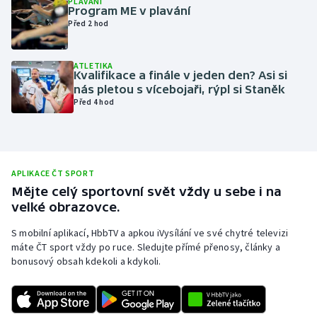
PLAVÁNÍ
Program ME v plavání
Olympijské hry
Před 2 hod
Parasport
ATLETIKA
Kvalifikace a finále v jeden den? Asi si
Plavání
nás pletou s vícebojaři, rýpl si Staněk
Před 4 hod
Plážový volejbal
Ragby
APLIKACE ČT SPORT
Rychlobruslení
Mějte celý sportovní svět vždy u sebe i na
velké obrazovce.
Rychlostní kanoistika
S mobilní aplikací, HbbTV a apkou iVysílání ve své chytré televizi
máte ČT sport vždy po ruce. Sledujte přímé přenosy, články a
Short track
bonusový obsah kdekoli a kdykoli.
Sportovní střelba