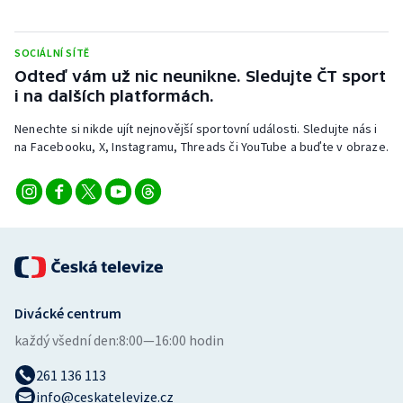
Stolní tenis
SOCIÁLNÍ SÍTĚ
Triatlon
Odteď vám už nic neunikne. Sledujte ČT sport
i na dalších platformách.
Veslování
Nenechte si nikde ujít nejnovější sportovní události. Sledujte nás i
Vodní slalom
na Facebooku, X, Instagramu, Threads či YouTube a buďte v obraze.
Volejbal
Ostatní
Divácké centrum
každý všední den:
8:00—16:00 hodin
261 136 113
info@ceskatelevize.cz