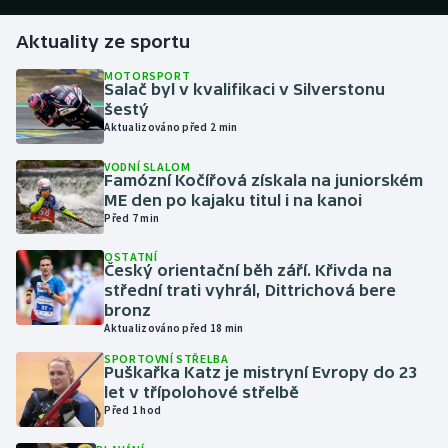
Aktuality ze sportu
Gymnastika
MOTORSPORT
Salač byl v kvalifikaci v Silverstonu
Házená
šestý
Aktualizováno před 2 min
Jezdectví
VODNÍ SLALOM
Famózní Kočířová získala na juniorském
Judo
ME den po kajaku titul i na kanoi
Před 7 min
Krasobruslení
OSTATNÍ
Český orientační běh září. Křivda na
Lezení
střední trati vyhrál, Dittrichová bere
bronz
Aktualizováno před 18 min
Lyže a snowboard
SPORTOVNÍ STŘELBA
Puškařka Katz je mistryní Evropy do 23
Moderní pětiboj
let v třípolohové střelbě
Před 1 hod
Motorsport