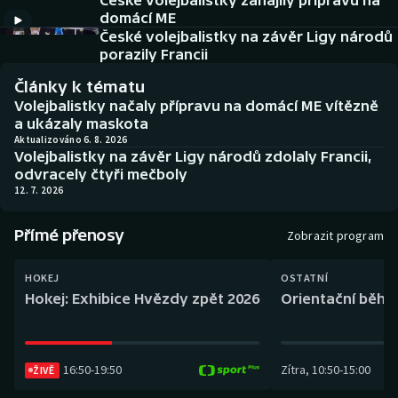
České volejbalistky zahájily přípravu na
Baseball a softbal
Soutěže
domácí ME
České volejbalistky na závěr Ligy národů
Basketbal
Historické návraty
porazily Francii
Články k tématu
Biatlon
Aplikace ČT sport
Volejbalistky načaly přípravu na domácí ME vítězně
a ukázaly maskota
Boby a skeleton
AZ kvíz
Aktualizováno 6. 8. 2026
Volejbalistky na závěr Ligy národů zdolaly Francii,
odvracely čtyři mečboly
Box
12. 7. 2026
Curling
Přímé přenosy
Zobrazit program
Dostihy
HOKEJ
OSTATNÍ
Hokej: Exhibice Hvězdy zpět 2026
Orientační běh: 
Florbal
Futsal
16:50
-
19:50
Zítra
,
10:50
-
15:00
ŽIVĚ
Golf