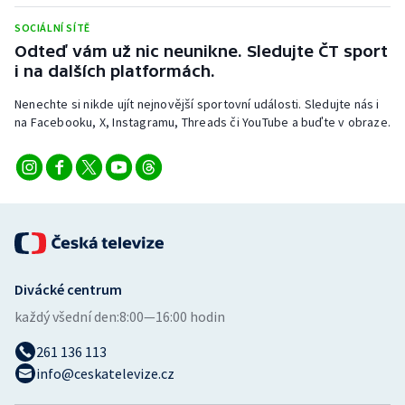
Stolní tenis
SOCIÁLNÍ SÍTĚ
Odteď vám už nic neunikne. Sledujte ČT sport
Triatlon
i na dalších platformách.
Veslování
Nenechte si nikde ujít nejnovější sportovní události. Sledujte nás i
na Facebooku, X, Instagramu, Threads či YouTube a buďte v obraze.
Vodní slalom
Volejbal
Ostatní
Divácké centrum
každý všední den:
8:00—16:00 hodin
261 136 113
info@ceskatelevize.cz