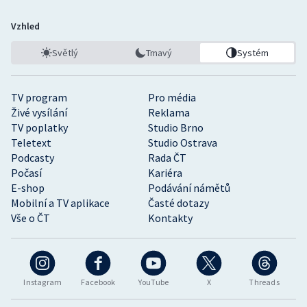
Vzhled
Světlý
Tmavý
Systém
TV program
Pro média
Živé vysílání
Reklama
TV poplatky
Studio Brno
Teletext
Studio Ostrava
Podcasty
Rada ČT
Počasí
Kariéra
E-shop
Podávání námětů
Mobilní a TV aplikace
Časté dotazy
Vše o ČT
Kontakty
Instagram
Facebook
YouTube
X
Threads