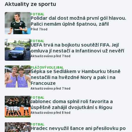
Aktuality ze sportu
Gymnastika
FOTBAL
Polidar dal dost možná první gól hlavou.
Palici nemám úplně špatnou, zářil
Házená
Před 7 hod
FOTBAL
Jezdectví
UEFA trvá na bojkotu soutěží FIFA. Její
omluva jí nestačí a Infantinovi už nevěří
Judo
Aktualizováno před 7 hod
PLÁŽOVÝ VOLEJBAL
Krasobruslení
Šépka se Sedlákem v Hamburku těsně
nestačili na hvězdné Nory a pak i na
Francouze
Lezení
Aktualizováno před 7 hod
FOTBAL
Lyže a snowboard
Jablonec doma splnil roli favorita a
úspěšně zahájil dvojutkání s Rigou
Moderní pětiboj
Aktualizováno před 8 hod
FOTBAL
Motorsport
Hradec nevyužil šance ani přesilovku po