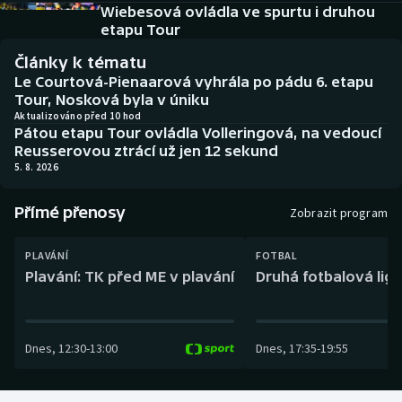
Baseball a softbal
Soutěže
Wiebesová ovládla ve spurtu i druhou
etapu Tour
Basketbal
Historické návraty
Články k tématu
Le Courtová-Pienaarová vyhrála po pádu 6. etapu
Biatlon
Aplikace ČT sport
Tour, Nosková byla v úniku
Aktualizováno před 10 hod
Pátou etapu Tour ovládla Volleringová, na vedoucí
Boby a skeleton
AZ kvíz
Reusserovou ztrácí už jen 12 sekund
5. 8. 2026
Box
Přímé přenosy
Zobrazit program
Curling
PLAVÁNÍ
FOTBAL
Dostihy
Plavání: TK před ME v plavání
Druhá fotbalová liga
Florbal
Dnes
,
12:30
-
13:00
Dnes
,
17:35
-
19:55
Futsal
Golf