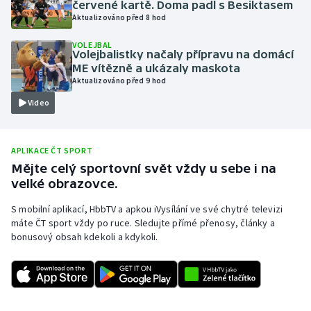
červené kartě. Doma padl s Besiktasem
Aktualizováno před 8 hod
Olympijské hry
VOLEJBAL
Parasport
Volejbalistky načaly přípravu na domácí
ME vítězně a ukázaly maskota
Aktualizováno před 9 hod
Plavání
Video
Plážový volejbal
APLIKACE ČT SPORT
Ragby
Mějte celý sportovní svět vždy u sebe i na
velké obrazovce.
Rychlobruslení
S mobilní aplikací, HbbTV a apkou iVysílání ve své chytré televizi
Rychlostní kanoistika
máte ČT sport vždy po ruce. Sledujte přímé přenosy, články a
bonusový obsah kdekoli a kdykoli.
Short track
Sportovní střelba