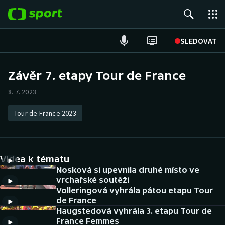
POPULÁRNÍ
SLEDOVAT
Fotbal
Závěr 7. etapy Tour de France
Hokej
8. 7. 2023
Tenis
Tour de France 2023
Atletika
Videa k tématu
Cyklistika
Nosková si upevnila druhé místo ve
vrchařské soutěži
DALŠÍ SPORTY
Volleringová vyhrála pátou etapu Tour
de France
Americký fotbal
NEPŘEHLÉDNĚTE
Haugstedová vyhrála 3. etapu Tour de
France Femmes